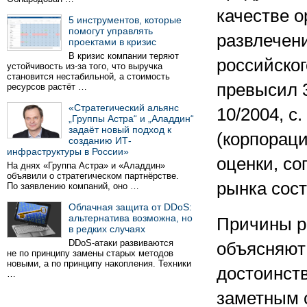
качестве о
5 инструментов, которые
помогут управлять
развлечен
проектами в кризис
В кризис компании теряют
российско
устойчивость из-за того, что выручка
становится нестабильной, а стоимость
превысил 3
ресурсов растёт …
«Стратегический альянс
10/2004, с
„Группы Астра“ и „Аладдин“
задаёт новый подход к
(корпораци
созданию ИТ-
инфраструктуры в России»
оценки, со
На днях «Группа Астра» и «Аладдин»
объявили о стратегическом партнёрстве.
рынка сост
По заявлению компаний, оно …
Облачная защита от DDoS:
альтернатива возможна, но
Причины р
в редких случаях
DDoS-атаки развиваются
объясняют
не по принципу замены старых методов
новыми, а по принципу накопления. Техники
достоинств
…
заметным 