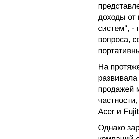
представле
доходы от
систем", -
вопроса, 
портативны
На протяж
развивала 
продажей 
частности,
Acer и Fuji
Однако зар
компаний с