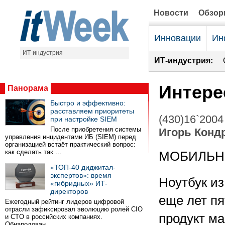
Новости
Обзо
Инновации
Ин
ИТ-индустрия
ИТ-индустрия:
Интере
Панорама
Быстро и эффективно:
расставляем приоритеты
(430)16`2004
при настройке SIEM
После приобретения системы
Игорь Конд
управления инцидентами ИБ (SIEM) перед
организацией встаёт практический вопрос:
как сделать так …
МОБИЛЬН
«ТОП-40 диджитал-
экспертов»: время
Ноутбук из
«гибридных» ИТ-
директоров
еще лет пя
Ежегодный рейтинг лидеров цифровой
отрасли зафиксировал эволюцию ролей CIO
продукт ма
и CTO в российских компаниях.
Обнародован …