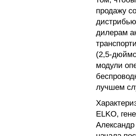
продажу со
дистрибью
дилерам а
транспорти
(2,5-дюймо
модули оп
беспроводн
лучшем сл
Характери
ELKO, ген
Александр 
начала по