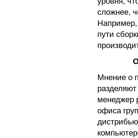
уровня, чт
сложнее, 
Например, 
пути сборк
производит
О
Мнение о п
разделяют 
менеджер 
офиса гру
дистрибью
компьютер