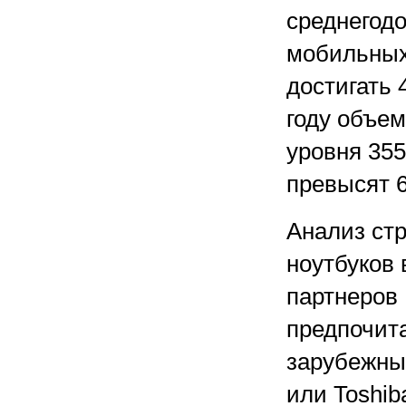
среднегод
мобильных
достигать 
году объем
уровня 355
превысят 
Анализ стр
ноутбуков
партнеров 
предпочит
зарубежных
или Toshib