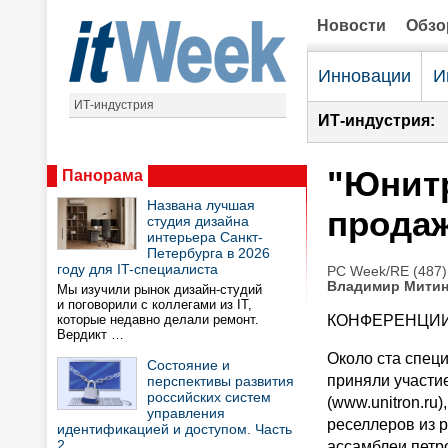
Новости
Обз
Инновации
И
ИТ-индустрия
ИТ-индустрия:
"Юнит
Панорама
Названа лучшая
прода
студия дизайна
интерьера Санкт-
Петербурга в 2026
году для IT-специалиста
PC Week/RE (487)
Владимир Мити
Мы изучили рынок дизайн-студий
и поговорили с коллегами из IT,
которые недавно делали ремонт.
КОНФЕРЕНЦИ
Вердикт …
Около ста спец
Состояние и
приняли участи
перспективы развития
российских систем
(www.unitron.ru
управления
реселлеров из р
идентификацией и доступом. Часть
2
ассамблеи петр