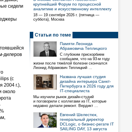
крупнейший Форум по процессной
рые сидели
аналитике и искусственному интеллекту
18 — 19 сентября 2026 г. (пятница —
неджеры
суббота), Москва
Статьи по теме
Памяти Леонида
стоявшейся
Абрамовича Теплицкого
рм-дилеров
С глубоким прискорбием
сообщаем, что на 93-м году
жизни после тяжёлой болезни скончался
Леонид Абрамович Теплицкий …
го
Названа лучшая студия
ips (с
дизайна интерьера Санкт-
 2004 г.),
Петербурга в 2026 году для
IT-специалиста
и около
Мы изучили рынок дизайн-студий
орота
и поговорили с коллегами из IT, которые
%
недавно делали ремонт. Вердикт …
8%
Евгений Шелестюк,
ам,
генеральный директор
DCLogic, о бизнес-регате IT
SAILING DAY, 13 августа