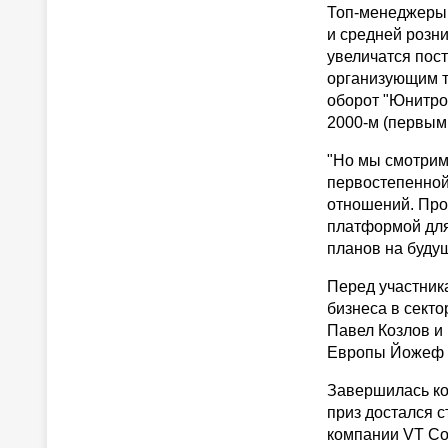
Топ-менеджеры 
и средней розн
увеличатся пос
организующим те
оборот "Юнитро
2000-м (первым
"Но мы смотрим
первостепенной
отношений. Про
платформой для
планов на буду
Перед участник
бизнеса в секто
Павел Козлов и
Европы Йожеф П
Завершилась ко
приз достался 
компании VT Co