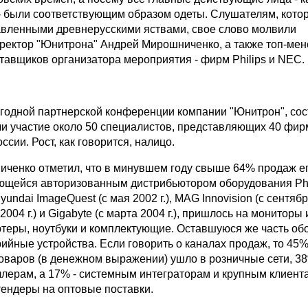
 - были соответствующим образом одеты. Слушателям, кото
тавленными древнерусскими яствами, свое слово молвили
ректор "Юнитрона" Андрей Мирошниченко, а также топ-ме
тавщиков организатора мероприятия - фирм Philips и NEC.
егодной партнерской конференции компании "Юнитрон", со
яли участие около 50 специалистов, представляющих 40 фи
ссии. Рост, как говорится, налицо.
ченко отметил, что в минувшем году свыше 64% продаж е
ющейся авторизованным дистрибьютором оборудования Phil
Hyundai ImageQuest (с мая 2002 г.), MAG Innovision (c сентября
2004 г.) и Gigabyte (c марта 2004 г.), пришлось на мониторы 
ютеры, ноутбуки и комплектующие. Оставшуюся же часть об
ийные устройства. Если говорить о каналах продаж, то 45
оваров (в денежном выражении) ушло в розничные сети, 3
ллерам, а 17% - системным интеграторам и крупным клиент
ендеры на оптовые поставки.