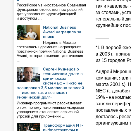
Российское vs иностранное Сравнивая
так и кавалеры
функционал отечественных решений
за столами, ус
для управления идентификацией
и доступом …
генеральный ди
крупнейших пос
National Business
Award наградила за
_____
поиск
Недавно в Москве
состоялась церемония награждения
*1 В первой еж
престижной премии National Business
в 2003 г., прин
Award, которая отмечает достижения
…
из 15 городов Ро
Сергей Кузнецов о
Андрей Мирошни
техническом долге в
компании, явля
критических
системах: «Никто не
марта 2001 г.), 
планировал 3,5 миллиона записей
NEC (c декабря 
— именно так и возникает
технический долг»
19% - на компь
Инженер-программист рассказывает
заняли перифер
о том, почему накопленные «кодовые
поставленных т
упрощения» становятся серьезной
угрозой для приложений …
досталось ресе
организующим т
Трансформация ИТ-
инфраструктуры в