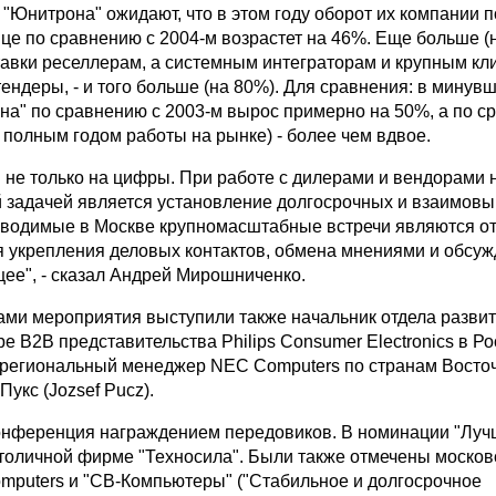
"Юнитрона" ожидают, что в этом году оборот их компании п
ице по сравнению с 2004-м возрастет на 46%. Еще больше (
тавки реселлерам, а системным интеграторам и крупным кл
ндеры, - и того больше (на 80%). Для сравнения: в минув
на" по сравнению с 2003-м вырос примерно на 50%, а по с
 полным годом работы на рынке) - более чем вдвое.
 не только на цифры. При работе с дилерами и вендорами
 задачей является установление долгосрочных и взаимов
водимые в Москве крупномасштабные встречи являются о
 укрепления деловых контактов, обмена мнениями и обсу
щее", - сказал Андрей Мирошниченко.
ами мероприятия выступили также начальник отдела разви
ре B2B представительства Philips Consumer Electronics в Р
 региональный менеджер NEC Computers по странам Восто
укс (Jozsef Pucz).
нференция награждением передовиков. В номинации "Лучш
столичной фирме "Техносила". Были также отмечены москов
mputers и "СВ-Компьютеры" ("Стабильное и долгосрочное