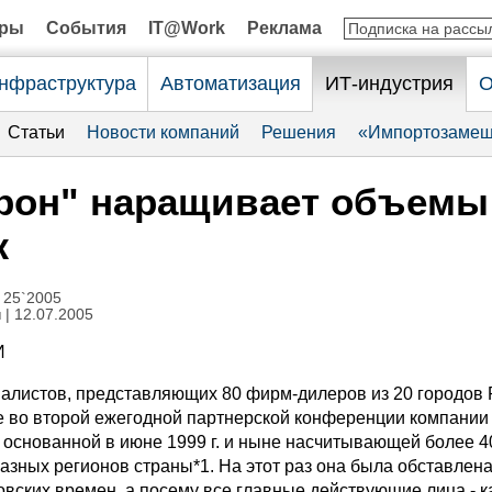
оры
События
IT@Work
Реклама
нфраструктура
Автоматизация
ИТ-индустрия
О
Статьи
Новости компаний
Решения
«Импортозамещ
рон" наращивает объемы
ж
 25`2005
н
| 12.07.2005
И
иалистов, представляющих 80 фирм-дилеров из 20 городов 
е во второй ежегодной партнерской конференции компании
), основанной в июне 1999 г. и ныне насчитывающей более 4
азных регионов страны*1. На этот раз она была обставлена
овских времен, а посему все главные действующие лица - к