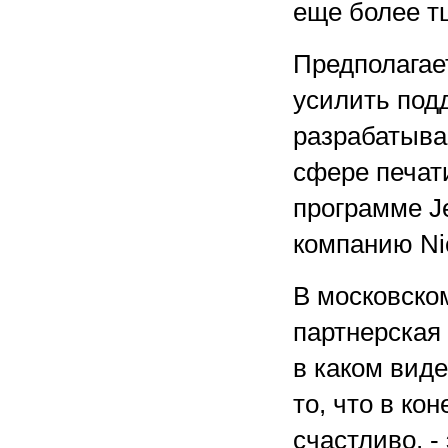
еще более т
Предполагае
усилить подд
разрабатыва
сфере печат
программе J
компанию Nico
В московско
партнерская
в каком виде
то, что в ко
счастливо, - 