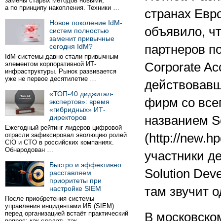
замены старых методов новыми,
а по принципу накопления. Техники …
странах Евр
Новое поколение IdM-
объявило, ч
систем полностью
заменит привычные
сегодня IdM?
партнеров п
IdM-системы давно стали привычным
элементом корпоративной ИТ-
Corporate Acc
инфраструктуры. Рынок развивается
уже не первое десятилетие …
действовавш
«ТОП-40 диджитал-
фирм со все
экспертов»: время
«гибридных» ИТ-
директоров
названием So
Ежегодный рейтинг лидеров цифровой
отрасли зафиксировал эволюцию ролей
(http://new.h
CIO и CTO в российских компаниях.
Обнародован …
участники де
Быстро и эффективно:
Solution Dev
расставляем
приоритеты при
настройке SIEM
там звучит о
После приобретения системы
управления инцидентами ИБ (SIEM)
перед организацией встаёт практический
В московско
вопрос: как сделать так …