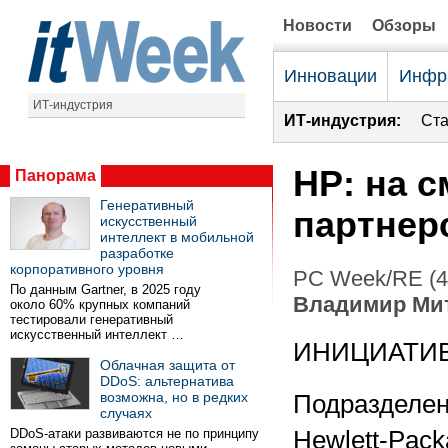
Новости
Обзоры
Инновации
Инфр
ИТ-индустрия
ИТ-индустрия:
Ста
HP: на 
Панорама
Генеративный
партнер
искусственный
интеллект в мобильной
разработке
корпоративного уровня
PC Week/RE (4
По данным Gartner, в 2025 году
Владимир Ми
около 60% крупных компаний
тестировали генеративный
искусственный интеллект …
ИНИЦИАТИ
Облачная защита от
DDoS: альтернатива
возможна, но в редких
Подразделен
случаях
DDoS-атаки развиваются не по принципу
Hewlett-Packa