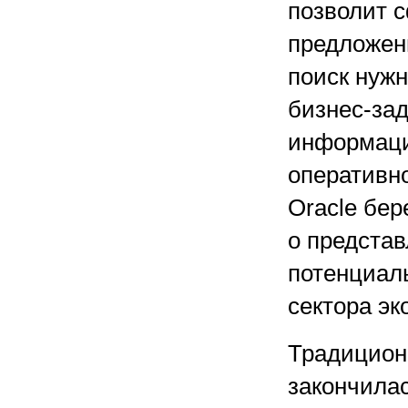
позволит 
предложени
поиск нуж
бизнес-зад
информаци
оперативн
Oracle бе
о предста
потенциал
сектора эк
Традицион
закончила