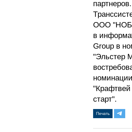
партнеров
Транссисте
ООО "НОБЕ
в информат
Group в н
"Эльстер 
востребов
номинации
"Крафтвей
старт".
Печать