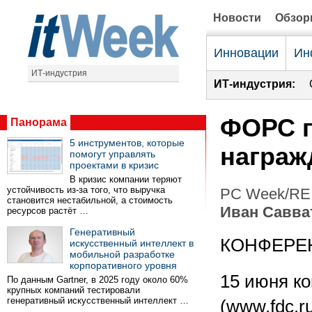
Новости
Обзо
Инновации
Ин
ИТ-индустрия
ИТ-индустрия:
ФОРС г
Панорама
5 инструментов, которые
награж
помогут управлять
проектами в кризис
В кризис компании теряют
устойчивость из-за того, что выручка
PC Week/RE 
становится нестабильной, а стоимость
Иван Савва
ресурсов растёт …
Генеративный
КОНФЕРЕ
искусственный интеллект в
мобильной разработке
корпоративного уровня
15 июня к
По данным Gartner, в 2025 году около 60%
крупных компаний тестировали
генеративный искусственный интеллект …
(www.fdc.r