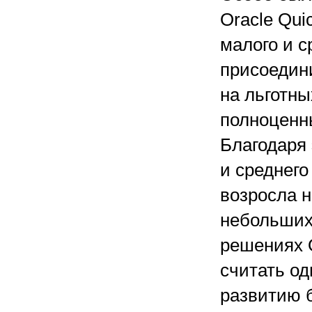
Oracle Qui
малого и 
присоедини
на льготны
полноценны
Благодаря
и среднег
возросла н
небольших
решениях O
считать о
развитию 