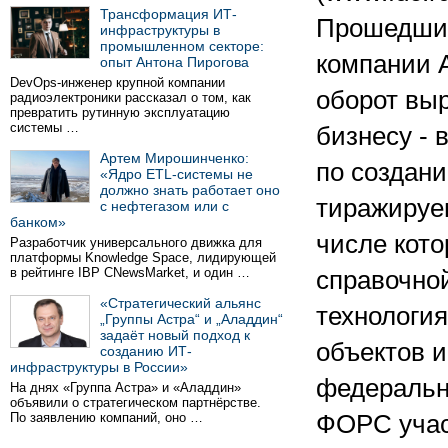
Трансформация ИТ-
Прошедший
инфраструктуры в
промышленном секторе:
компании А
опыт Антона Пирогова
DevOps-инженер крупной компании
оборот выр
радиоэлектроники рассказал о том, как
превратить рутинную эксплуатацию
системы …
бизнесу - 
Артем Мирошинченко:
по создан
«Ядро ETL-системы не
должно знать работает оно
тиражируем
с нефтегазом или с
банком»
числе кот
Разработчик универсального движка для
платформы Knowledge Space, лидирующей
в рейтинге IBP CNewsMarket, и один …
справочной
«Стратегический альянс
технологи
„Группы Астра“ и „Аладдин“
задаёт новый подход к
объектов и
созданию ИТ-
инфраструктуры в России»
федеральн
На днях «Группа Астра» и «Аладдин»
объявили о стратегическом партнёрстве.
По заявлению компаний, оно …
ФОРС учас