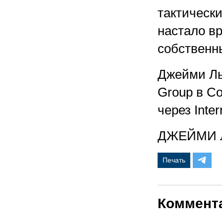
тактическ
настало в
собственн
Джейми Ль
Group в С
через Inte
ДЖЕЙМИ
Печать
Коммент