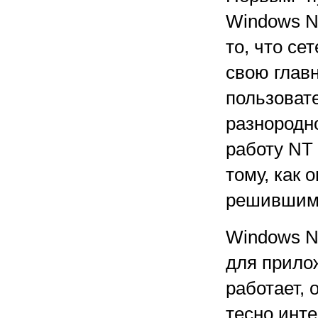
Windows NT
то, что се
свою глав
пользоват
разнородно
работу NT 
тому, как 
решившим р
Windows N
для прилож
работает, 
тесно инт