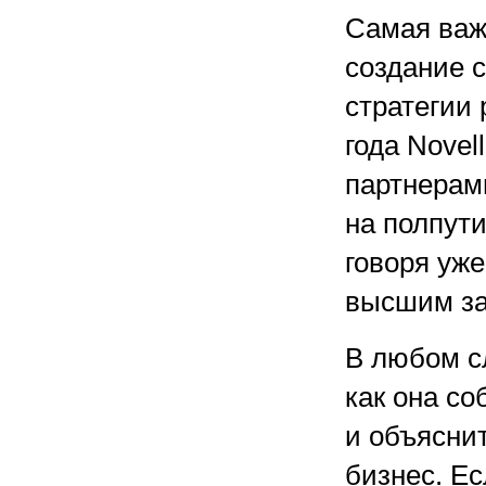
Самая важн
создание 
стратегии
года Novel
партнерами
на полпути
говоря уже
высшим за
В любом сл
как она с
и объяснит
бизнес. Е