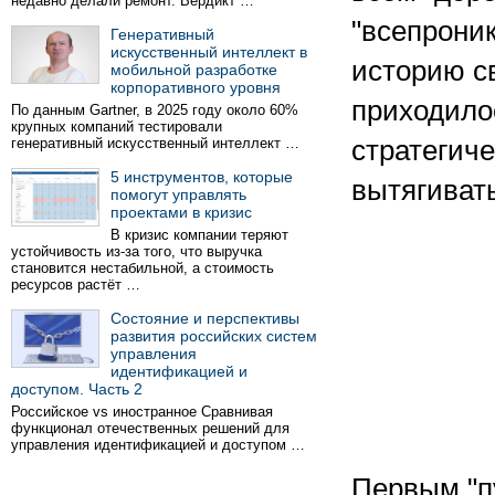
недавно делали ремонт. Вердикт …
"всепрони
Генеративный
искусственный интеллект в
историю с
мобильной разработке
корпоративного уровня
приходило
По данным Gartner, в 2025 году около 60%
крупных компаний тестировали
генеративный искусственный интеллект …
стратегиче
5 инструментов, которые
вытягивать
помогут управлять
проектами в кризис
В кризис компании теряют
устойчивость из-за того, что выручка
становится нестабильной, а стоимость
ресурсов растёт …
Состояние и перспективы
развития российских систем
управления
идентификацией и
доступом. Часть 2
Российское vs иностранное Сравнивая
функционал отечественных решений для
управления идентификацией и доступом …
Первым "п