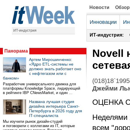
Новости
Обзо
Инновации
Ин
ИТ-индустрия
ИТ-индустрия:
Novell
Панорама
Артем Мирошинченко:
сетева
«Ядро ETL-системы не
должно знать работает оно
с нефтегазом или с
банком»
(018)18`1995
Разработчик универсального движка для
Джейми Ль
платформы Knowledge Space, лидирующей
в рейтинге IBP CNewsMarket, и один …
ОЦЕНКА 
Названа лучшая студия
дизайна интерьера Санкт-
Петербурга в 2026 году для
IT-специалиста
Неделями х
Мы изучили рынок дизайн-студий
и поговорили с коллегами из IT, которые
всем "доро