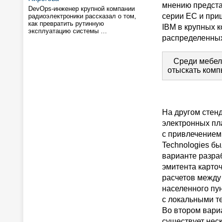
мнению предста
DevOps-инженер крупной компании
серии ЕС и при
радиоэлектроники рассказал о том,
как превратить рутинную
IBM в крупных к
эксплуатацию системы …
распределенных
Среди мебели 
отыскать ком
На другом стен
электронных пл
с привлечением 
Technologies б
варианте разра
эмитента карто
расчетов между
населенного пун
с локальными т
Во втором вариа
существует неск