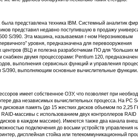
х была представлена техника IBM. Системный аналитик фир
иков представил недавно поступившую в продажу универ
500 S/390. Эта машина, называемая г-ном Нерозниковым
ервичного” уровня, предназначена для перевооружения
 центров (ВЦ) и полезна разработчикам ПО для “больших м
 снабжен двумя процессорами: Pentium 120, предназначе
кодов, выполнения сервисных функций и управления проце
и S/390, выполняющим основные вычислительные функции.
ессоров имеет собственное ОЗУ, что позволяет при необхо
ютере два независимых вычислительных процесса. На PC Se
 дисковая память (до 15 жестких дисков объемом по 2,25 Гб
 RAID-массивы с использованием двух контроллеров RAID 
 дисков в каждом массиве). Имеются также два канала вне
зможностью подключения до восьми устройств управления 
принтер, дисплейная стойка или телекоммуникационный про