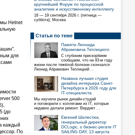
крупнейший Форум по процессной
аналитике и искусственному интеллекту
18 — 19 сентября 2026 г. (пятница —
суббота), Москва
мы Hetnet
сальную
Статьи по теме
Памяти Леонида
ашин”.
Абрамовича Теплицкого
нным для
С глубоким прискорбием
сообщаем, что на 93-м году
ссами
жизни после тяжёлой болезни скончался
Леонид Абрамович Теплицкий …
Названа лучшая студия
дизайна интерьера Санкт-
Петербурга в 2026 году для
димости
IT-специалиста
rver 500
Мы изучили рынок дизайн-студий
и поговорили с коллегами из IT, которые
),
недавно делали ремонт. Вердикт …
5 (до
Евгений Шелестюк,
шних
генеральный директор
на каждый
DCLogic, о бизнес-регате IT
цессор. По
SAILING DAY, 13 августа