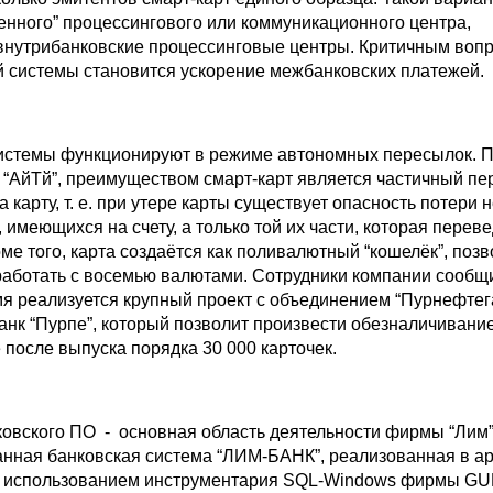
енного” процессингового или коммуникационного центра,
нутрибанковские процессинговые центры. Критичным воп
й системы становится ускорение межбанковских платежей.
истемы функционируют в режиме автономных пересылок. 
 “АйТй”, преимуществом смарт-карт является частичный пе
а карту, т. е. при утере карты существует опасность потери 
 имеющихся на счету, а только той их части, которая перев
оме того, карта создаётся как поливалютный “кошелёк”, по
аботать с восемью валютами. Сотрудники компании сообщи
я реализуется крупный проект с объединением “Пурнефтега
анк “Пурпе”, который позволит произвести обезналичивани
 после выпуска порядка 30 000 карточек.
ковского ПО - основная область деятельности фирмы “Лим”
нная банковская система “ЛИМ-БАНК”, реализованная в ар
 с использованием инструментария SQL-Windows фирмы G