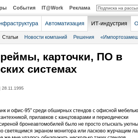
оры
События
IT@Work
Реклама
нфраструктура
Автоматизация
ИТ-индустрия
О
Статьи
Новости компаний
Решения
«Импортозамещ
еймы, карточки, ПО в
ских системах
| 28.11.1995
анк и офис-95” среди обширных стендов с офисной мебелью
сантехникой, прилавков с канцтоварами и периодически
иреной бронеавтомобилей было не просто отыскать уютный
но светящимся экраном монитора или ласково журчащим л
е же мне удалось обнаружить несколько таких стендов.