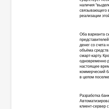
наличия “выдел
связывающего в
реализации это
Оба варианта с
представителей
денег со счета н
объёма средств,
смарт-карту. Кр
одновременно р
настоящее врем
коммерческий б
в целом поселке
Разработка бан
Автоматизирова
клиент-сервер