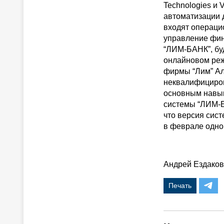
Technologies и 
автоматизации 
входят операци
управление фин
“ЛИМ-БАНК”, бу
онлайновом реж
фирмы “Лим” Ал
неквалифициров
основным навык
системы “ЛИМ-Б
что версия сист
в феврале одно
Андрей Ездаков
Печать