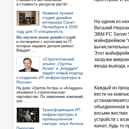
а стоимость ресурсов растёт …
Названа лучшая
студия дизайна
На одном из ни
интерьера Санкт-
Петербурга в 2026
Виталий Нерозн
году для IT-специалиста
ЭВМ PC Server 
Мы изучили рынок дизайн-студий
мэйнфреймом “п
и поговорили с коллегами из IT,
которые недавно делали ремонт.
вычислительных
Вердикт …
Этот мэйнфрейм
«Стратегический
загрузки микро
альянс „Группы
ввода-вывода, 
Астра“ и „Аладдин“
задаёт новый подход
к созданию ИТ-инфраструктуры в
России»
Каждый из проц
На днях «Группа Астра» и «Аладдин»
объявили о стратегическом
вести на компь
партнёрстве. По заявлению компаний,
устанавливается
оно …
объединенная в
Трансформация ИТ-
восьми жестких
инфраструктуры в
промышленном
устройств с во
секторе: опыт Антона
канал, будь то 
Пирогова