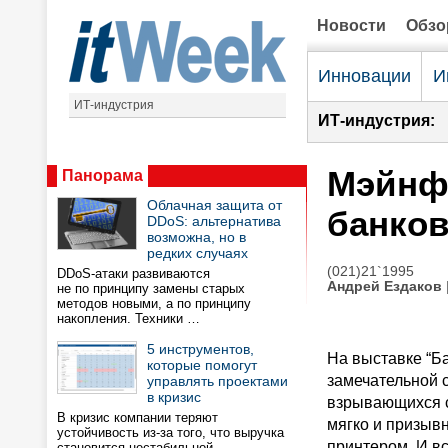
Новости
Обз
Инновации
И
ИТ-индустрия
ИТ-индустрия:
Мэйнфр
Панорама
Облачная защита от
банков
DDoS: альтернатива
возможна, но в
редких случаях
(021)21`1995
DDoS-атаки развиваются
Андрей Ездаков
не по принципу замены старых
методов новыми, а по принципу
накопления. Техники …
5 инструментов,
На выставке “Б
которые помогут
замечательной 
управлять проектами
в кризис
взрывающихся с
В кризис компании теряют
мягко и призыв
устойчивость из-за того, что выручка
принтером. И вс
становится нестабильной,