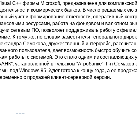
Visual C++ фирмы Microsoft, предназначена для комплексно
деятельности коммерческих банков. В число решаемых ею 
онный учет и формирование отчетности, оперативный контр
ансовыми ресурсами, работа на фондовом и валютном рын
дучи сетевым ПО, позволяет поддерживать работу с филиа
име. К тому же, по словам заместителя генерального дире
ександра Семакова, дружественный интерфейс, рассчитан
анного пользователя, дает возможность быстро обучить со
ам работы с системой. Это стало одним из составляющих 
АНК”, установленной в тульском “Агробанке”. Г-н Семаков 
емы под Windows 95 будет готова к концу года, а ее продаж
временно с продажей клиент-серверной версии.