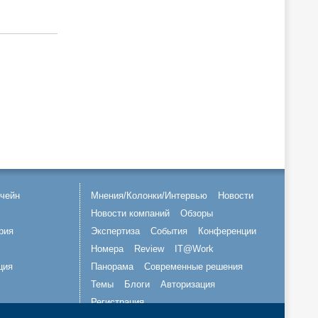
чейн
Мнения/Колонки/Интервью
Новости
Новости компаний
Обзоры
рия
Экспертиза
События
Конференции
Номера
Review
IT@Work
ция
Панорама
Современные решения
Темы
Блоги
Авторизация
Регистрация