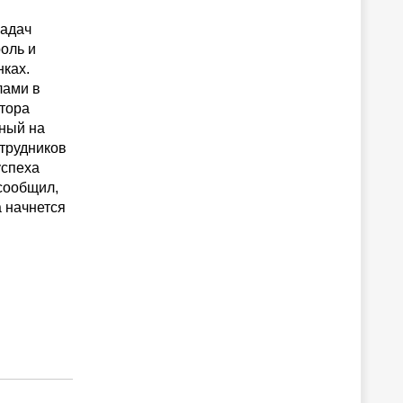
й
задач
оль и
ках.
лами в
ктора
ный на
трудников
успеха
сообщил,
а начнется