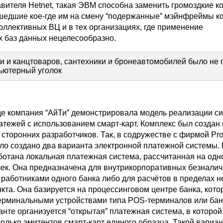
вителя Hetnet, такая ЭВМ способна заменить громоздкие 
шедшие кое-где им на смену “подержанные” мэйнфреймы к
оллективных ВЦ и в тех организациях, где применение
 баз данных нецелесообразно.
и канцтоваров, сантехники и бронеавтомобилей было не 
пьютерный уголок
де компания “АйТи” демонстрировала модель реализации с
атежей с использованием смарт-карт. Комплекс был создан
сторонних разработчиков. Так, в содружестве с фирмой Pro
ыло создано два варианта электронной платежной системы.
ботана локальная платежная система, рассчитанная на одн
чек. Она предназначена для внутрикорпоративных безнали
 работниками одного банка либо для расчётов в пределах 
кта. Она базируется на процессинговом центре банка, кото
ерминальными устройствами типа POS-терминалов или бан
нте организуется “открытая” платежная система, в которой
олько эмитентов смарт-карт единого образца. Такой вариан