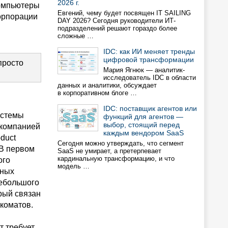
2026 г.
компьютеры
Евгений, чему будет посвящен IT SAILING
орпорации
DAY 2026? Сегодня руководители ИТ-
подразделений решают гораздо более
сложные …
IDC: как ИИ меняет тренды
цифровой трансформации
просто
Мария Ягнюк — аналитик-
исследователь IDC в области
данных и аналитики, обсуждает
в корпоративном блоге …
IDC: поставщик агентов или
истемы
функций для агентов —
выбор, стоящий перед
 компанией
каждым вендором SaaS
duct
Сегодня можно утверждать, что сегмент
 В первом
SaaS не умирает, а претерпевает
кардинальную трансформацию, и что
ого
модель …
чных
небольшого
рый связан
коматов.
т требует