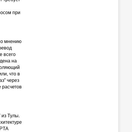
росом при
По мнению
ревод
не всего
едена на
зволяющий
ли, что в
з” через
е расчетов
 из Тулы.
хитектуре
UPTA