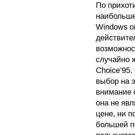
По прихот
наибольше
Windows on
действите
возможнос
случайно ж
Choice’95.
выбор на 
внимание 
она не явл
цене, ни 
большей п