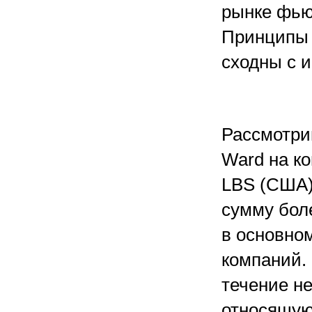
рынке фьюч
Принципы 
сходны с 
Рассмотри
Ward на к
LBS (США)
сумму боле
в основно
компаний.
течение н
относящую