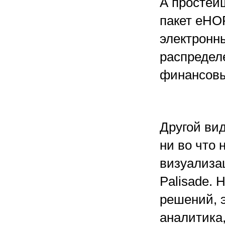
А простейш
пакет eHO
электронн
распредел
финансов
Другой вид
ни во что 
визуализа
Palisade. 
решений, 
аналитика