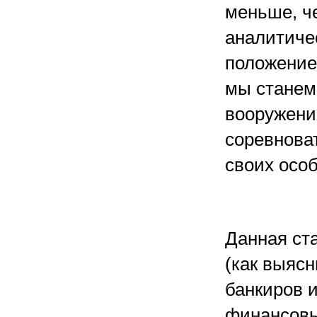
меньше, ч
аналитичес
положение 
мы станем
вооружений
соревноват
своих особ
Данная ст
(как выяс
банкиров 
финансовы