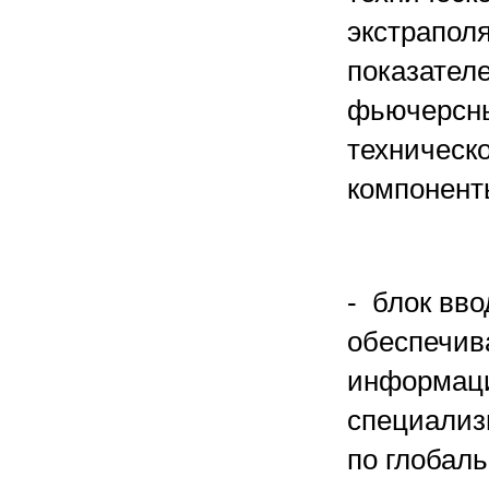
экстрапол
показателе
фьючерсных
техническ
компонент
- блок вво
обеспечив
информаци
специализ
по глобал