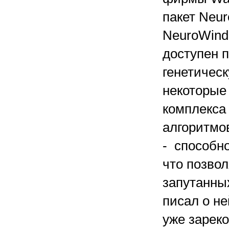
пакет Neur
NeuroWind
доступен 
генетичес
некоторые
комплекса
алгоритмо
- способн
что позво
запутанны
писал о не
уже зарек