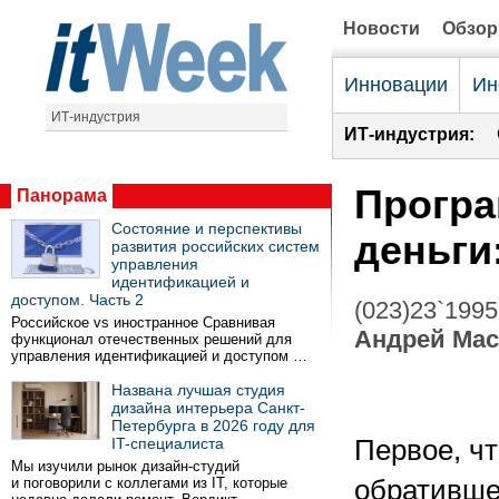
Новости
Обзо
Инновации
Ин
ИТ-индустрия
ИТ-индустрия:
Програ
Панорама
Состояние и перспективы
деньги
развития российских систем
управления
идентификацией и
доступом. Часть 2
(023)23`1995
Российское vs иностранное Сравнивая
Андрей Ма
функционал отечественных решений для
управления идентификацией и доступом …
Названа лучшая студия
дизайна интерьера Санкт-
Петербурга в 2026 году для
IT-специалиста
Первое, ч
Мы изучили рынок дизайн-студий
и поговорили с коллегами из IT, которые
обративше