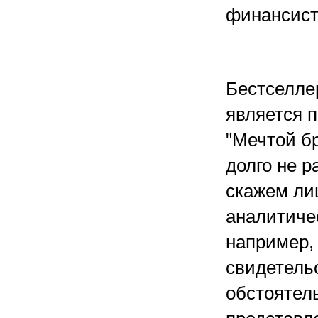
финансист
Бестселле
является п
"Мечтой бр
долго не р
скажем ли
аналитичес
например, 
свидетель
обстоятел