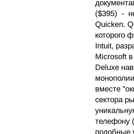
документац
($395) - 
Quicken. Q
которого ф
Intuit, ра
Microsoft 
Deluxe нав
монополии 
вместе "о
сектора ры
уникальну
телефону 
подобные 