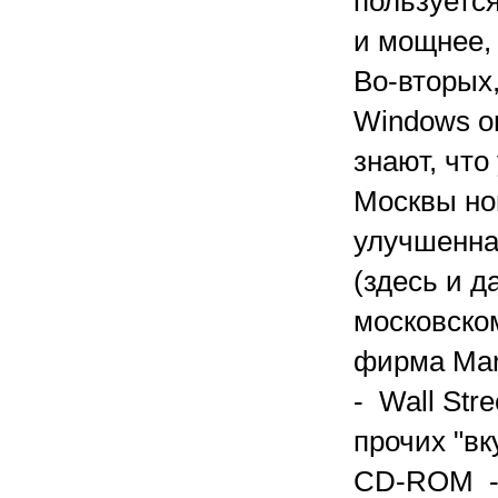
пользуетс
и мощнее,
Во-вторых
Windows on
знают, чт
Москвы но
улучшенная
(здесь и 
московском
фирма Mar
- Wall Str
прочих "вк
CD-ROM - 