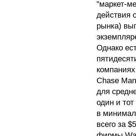
"маркет-ме
действия 
рынка) вы
экземпляре
Однако ест
пятидесят
компаниях 
Chase Manh
для средн
один и тот
в минимал
всего за $
фирмы War