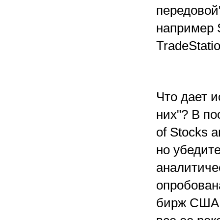
передовой
например 
TradeStatio
Что дает и
них"? В по
of Stocks 
но убедит
аналитичес
опробован
бирж США.