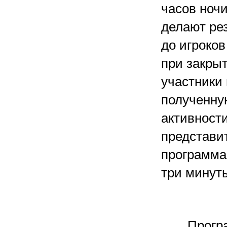
часов ноч
делают ре
до игроко
при закрыт
участники
полученну
активност
представит
программа 
три минут
Прогр