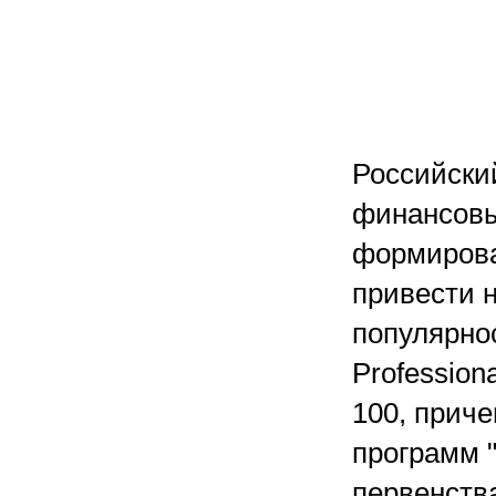
Российски
финансовы
формирова
привести 
популярно
Profession
100, приче
программ 
первенства