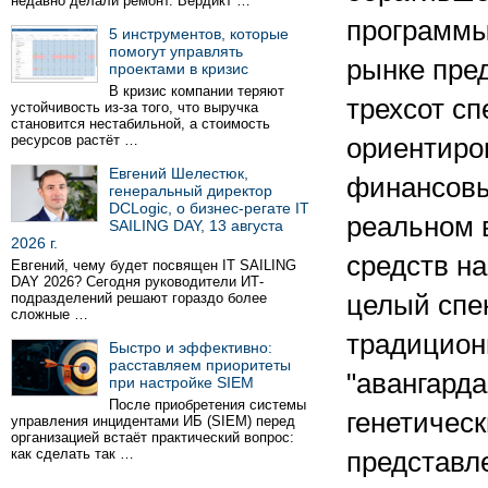
недавно делали ремонт. Вердикт …
программы
5 инструментов, которые
помогут управлять
рынке пре
проектами в кризис
В кризис компании теряют
трехсот с
устойчивость из-за того, что выручка
становится нестабильной, а стоимость
ресурсов растёт …
ориентиро
Евгений Шелестюк,
финансовы
генеральный директор
DCLogic, о бизнес-регате IT
реальном 
SAILING DAY, 13 августа
2026 г.
средств на
Евгений, чему будет посвящен IT SAILING
DAY 2026? Сегодня руководители ИТ-
подразделений решают гораздо более
целый спе
сложные …
традиционн
Быстро и эффективно:
расставляем приоритеты
"авангарда
при настройке SIEM
После приобретения системы
генетическ
управления инцидентами ИБ (SIEM) перед
организацией встаёт практический вопрос:
как сделать так …
представл