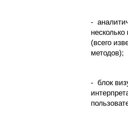
- аналити
несколько
(всего изв
методов);
- блок ви
интерпрет
пользовате