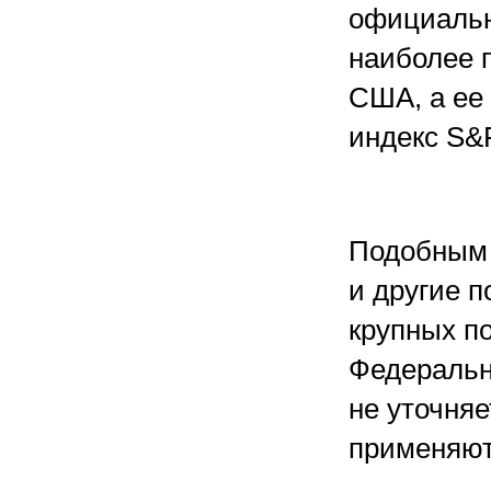
официальн
наиболее 
США, а ее
индекс S&
Подобным 
и другие п
крупных п
Федеральн
не уточняе
применяют