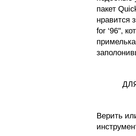
пакет Qui
нравится з
for ‘96", 
примелькав
заполонив
ДЛ
Верить или
инструмен