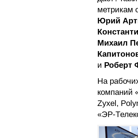
метрикам 
Юрий Арт
Констант
Михаил П
Капитоно
и
Роберт 
На рабочи
компаний «
Zyxel, Poly
«ЭР-Телеко