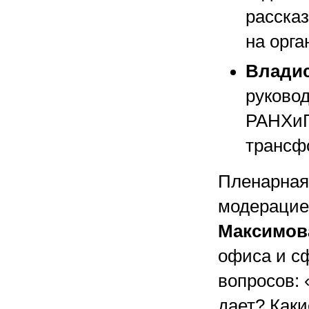
расска
на орга
Влади
руково
РАНХиГ
трансф
Пленарная
модерацие
Максимов
офиса и с
вопросов: 
дает? Каки