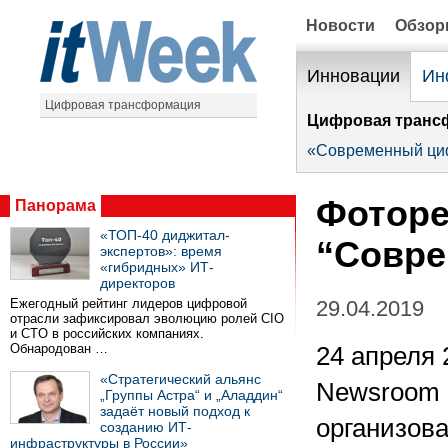
Новости
Обзо
Инновации
Ин
Цифровая трансформация
Цифровая транс
«Современный ци
Фоторе
Панорама
«ТОП-40 диджитал-
“Совре
экспертов»: время
«гибридных» ИТ-
директоров
Ежегодный рейтинг лидеров цифровой
29.04.2019
отрасли зафиксировал эволюцию ролей CIO
и CTO в российских компаниях.
Обнародован …
24 апреля 
«Стратегический альянс
Newsroom 
„Группы Астра“ и „Аладдин“
задаёт новый подход к
организов
созданию ИТ-
инфраструктуры в России»