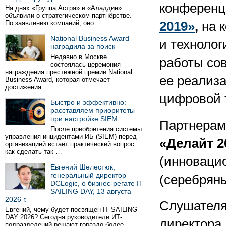
конферен
На днях «Группа Астра» и «Аладдин»
объявили о стратегическом партнёрстве.
По заявлению компаний, оно …
2019»
,
на к
National Business Award
и техноло
наградила за поиск
Недавно в Москве
работы сов
состоялась церемония
награждения престижной премии National
ее реализа
Business Award, которая отмечает
достижения …
цифровой 
Быстро и эффективно:
расставляем приоритеты
при настройке SIEM
Партнерам
После приобретения системы
управления инцидентами ИБ (SIEM) перед
«Делайт 2
организацией встаёт практический вопрос:
как сделать так …
(инноваци
Евгений Шелестюк,
генеральный директор
(серебрян
DCLogic, о бизнес-регате IT
SAILING DAY, 13 августа
2026 г.
Слушателя
Евгений, чему будет посвящен IT SAILING
DAY 2026? Сегодня руководители ИТ-
директора
подразделений решают гораздо более