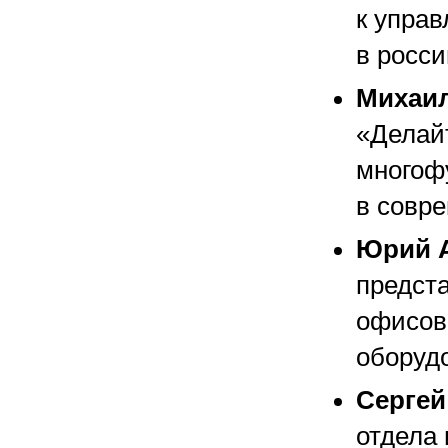
к упра
в росси
Михаи
«Делайт
многоф
в совр
Юрий 
предст
офисов
оборуд
Сергей
отдела 