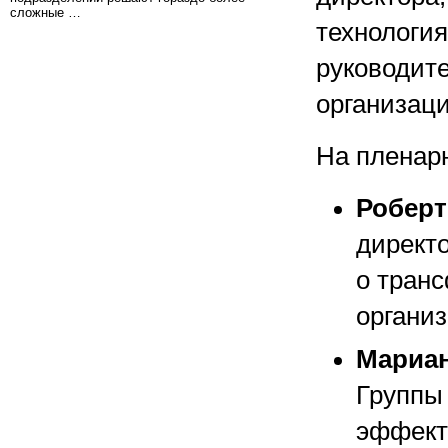
сложные …
технологи
руководите
организац
На пленар
Робер
директо
о тран
организ
Мариа
Группы
эффект