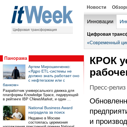
Новости
Обзо
Инновации
Ин
Цифровая трансформация
Цифровая транс
«Современный ци
КРОК у
Панорама
Артем Мирошинченко:
рабоче
«Ядро ETL-системы не
должно знать работает оно
с нефтегазом или с
банком»
Пресс-релиз 
Разработчик универсального движка для
платформы Knowledge Space, лидирующей
в рейтинге IBP CNewsMarket, и один …
Обновленн
National Business Award
предприят
наградила за поиск
Недавно в Москве
и производ
состоялась церемония
награждения престижной премии National