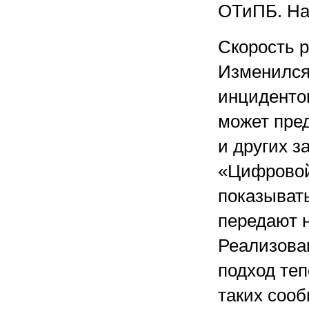
ОТиПБ. На
Скорость р
Изменился
инцидентов
может пре
и других з
«Цифровой
показывать
передают н
Реализова
подход теп
таких сооб