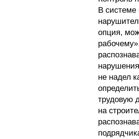
В системе
нарушитель
опция, мо
рабочему»
распознав
нарушения
не надел к
определить
трудовую д
на строит
распознав
подрядчик