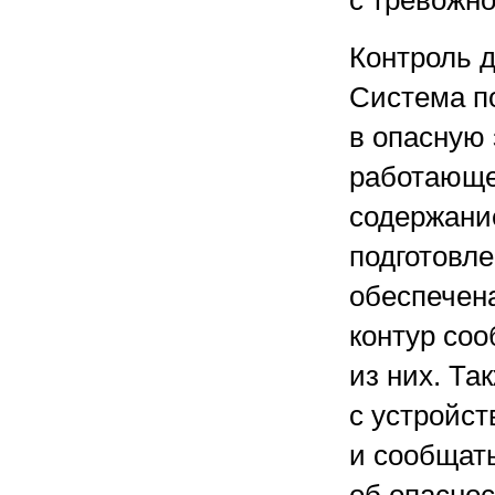
с тревожно
Контроль д
Система п
в опасную 
работающе
содержание
подготовл
обеспечен
контур соо
из них. Т
с устройс
и сообщат