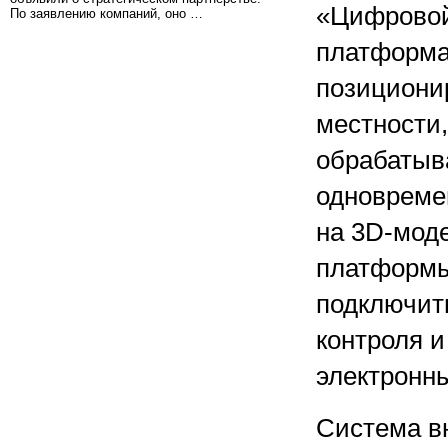
«Цифровой
По заявлению компаний, оно …
платформа,
позициони
местности,
обрабатыва
одновреме
на 3D-мод
платформы
подключит
контроля и
электронны
Система вн