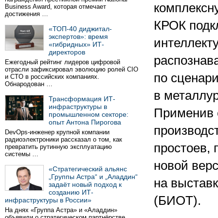
комплексн
Business Award, которая отмечает
достижения …
КРОК подк
«ТОП-40 диджитал-
экспертов»: время
интеллект
«гибридных» ИТ-
директоров
распознава
Ежегодный рейтинг лидеров цифровой
отрасли зафиксировал эволюцию ролей CIO
по сценар
и CTO в российских компаниях.
Обнародован …
в металлур
Трансформация ИТ-
инфраструктуры в
Применив с
промышленном секторе:
опыт Антона Пирогова
производст
DevOps-инженер крупной компании
радиоэлектроники рассказал о том, как
простоев, 
превратить рутинную эксплуатацию
системы …
новой верс
«Стратегический альянс
„Группы Астра“ и „Аладдин“
на выставк
задаёт новый подход к
созданию ИТ-
(БИОТ).
инфраструктуры в России»
На днях «Группа Астра» и «Аладдин»
объявили о стратегическом партнёрстве.