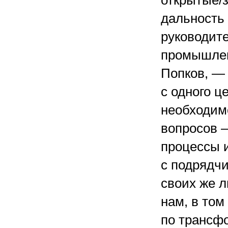
открытые/
дальность
руководит
промышлен
Попков, —
с одного ц
необходим
вопросов 
процессы 
с подрядчи
своих же л
нам, в то
по трансф