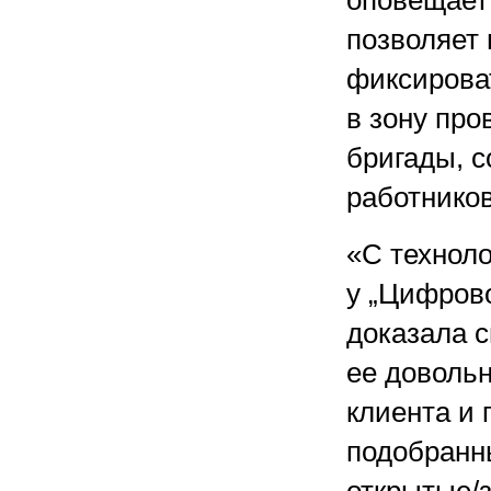
оповещает
позволяет 
фиксирова
в зону про
бригады, с
работников
«С техноло
у „Цифрово
доказала с
ее доволь
клиента и
подобранны