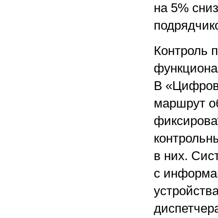
на 5% сни
подрядчико
Контроль 
функциона
В «Цифрово
маршрут о
фиксирова
контрольн
в них. Сис
с информа
устройства
диспетчер