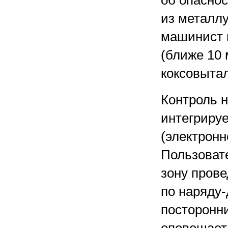
об опаснос
из металлу
машинист п
(ближе 10 
коксовыта
Контроль 
интегриру
(электронн
Пользоват
зону прове
по наряду-
посторонн