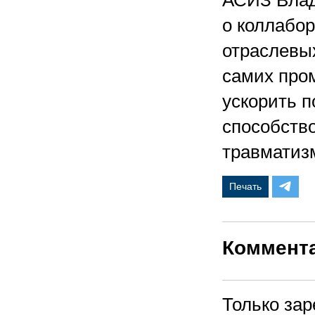
АСИЗ Влад
о коллабо
отраслевых
самих про
ускорить п
способств
травматиз
Печать
Коммент
Только за