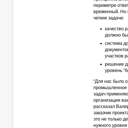
периметре отве
временный. Но 
четкие задачи:
качество 
должно бы
система д
документо
участков р
решение д
уровень “
“Для нас было 
промышленное р
задач применяю
организации ва
рассказал Вале
заказчик проект
это не только д
нужного уровня 