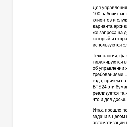
Для управления
100 рабочих ме
клиентов и слу
варианта архив
же запроса на д
который и отпра
используются э
Технологии, фак
тиражируются в
об управлении х
требованиями Ц
года, причем на
ВТБ24 эти бума
реализуется та 
что и для досье.
Итак, прошло по
задачи в целом
автоматизации 