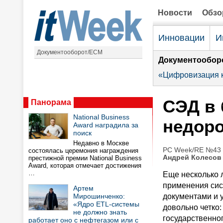
Новости
Обз
Инновации
И
Документооборот/ECM
Документообор
«Цифровизация к
СЭД в 
Панорама
National Business
недоро
Award наградила за
поиск
Недавно в Москве
PC Week/RE №43 (
состоялась церемония награждения
Андрей Колесов
престижной премии National Business
Award, которая отмечает достижения
…
Еще несколько 
применения сис
Артем
Мирошинченко:
документами и 
«Ядро ETL-системы
довольно четко
не должно знать
государственно
работает оно с нефтегазом или с