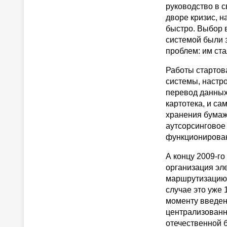
руководство в с
дворе кризис, н
быстро. Выбор в
системой были 
проблем: им ста
Работы стартова
системы, настро
перевод данных 
картотека, и с
хранения бумаж
аутсорсинговое
функционирован
А концу 2009-го
организация эл
маршрутизацию,
случае это уже
моменту введен
централизованн
отечественной 