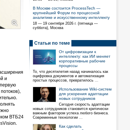
В Москве состоится ProcessTech —
крупнейший Форум по процессной
аналитике и искусственному интеллекту
18 — 19 сентября 2026 г. (пятница —
суббота), Москва
Статьи по теме
От цифровизации к
интеллекту: как ИИ меняет
корпоративные рабочие
процессы
То, что десятилетия назад начиналось как
расширения
оцифровка документов и автоматизация
й и
простых процессов, превратилось …
 первую
Использование Wiki-систем
потоков),
для ускорения адаптации
ительно.
новых сотрудников
полнять
Сегодня скорость адаптации
новых сотрудников становится критически
ужно
важным фактором успеха любого бизнеса.
нком ВТБ24
Современные технологии …
sVision.
Как сделать