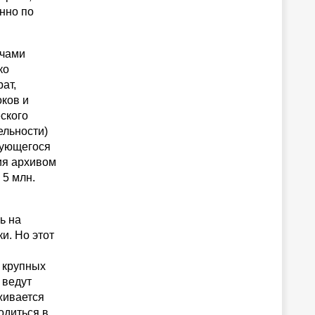
енно по
ачами
ко
ат,
оков и
еского
ельности)
рующегося
ия архивом
 5 млн.
ь на
и. Но этот
 крупных
 ведут
живается
одиться в