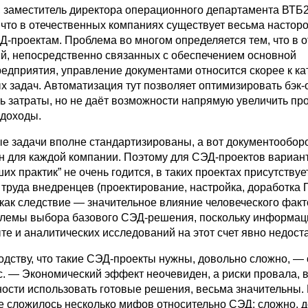
, заместитель директора операционного департамента ВТБ
, что в отечественных компаниях существует весьма насто
Д-проектам. Проблема во многом определяется тем, что в о
й, непосредственно связанных с обеспечением основной
редприятия, управление документами относится скорее к ка
х задач. Автоматизация тут позволяет оптимизировать бэк
ть затраты, но не даёт возможности напрямую увеличить пр
 доходы.
ые задачи вполне стандартизированы, а вот документообор
н для каждой компании. Поэтому для СЭД-проектов вариан
их практик” не очень годится, в таких проектах присутству
 труда внедренцев (проектирование, настройка, доработка 
и как следствие — значительное влияние человеческого факт
лемы выбора базового СЭД-решения, поскольку информац
е и аналитических исследований на этот счет явно недост
одству, что такие СЭД-проекты нужны, довольно сложно, —
. — Экономический эффект неочевиден, а риски провала, в
ности использовать готовые решения, весьма значительны.
ке сложилось несколько мифов относительно СЭД: сложно, д