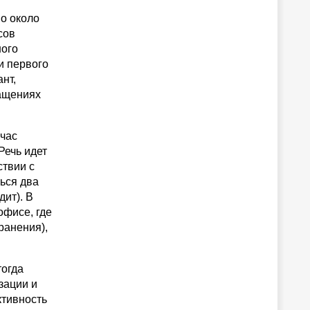
о около
сов
ного
и первого
нт,
ращениях
йчас
Речь идет
ствии с
ься два
дит). В
офисе, где
ранения),
тогда
зации и
ктивность