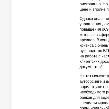
рискованно. Но 
цене и вполне п
Однако опасени
управления доку
повышения объе
которые в сфере
архивов. В конц
кризиса с очен
руководство ВТ
на работе с ча
клиентских дось
документов*.
На тот момент 
аутсорсинге и д
вариант уже пл
необходимого р
банков для вед
специализирова
принципиальной