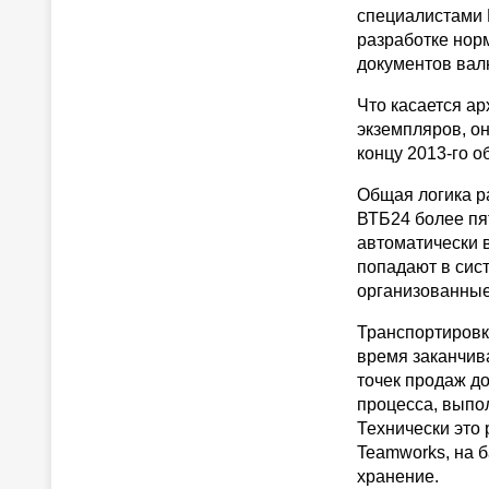
специалистами 
разработке нор
документов вал
Что касается ар
экземпляров, он
концу 2013-го о
Общая логика р
ВТБ24 более пя
автоматически 
попадают в сис
организованные
Транспортировк
время заканчив
точек продаж до
процесса, выпо
Технически это 
Teamworks, на б
хранение.