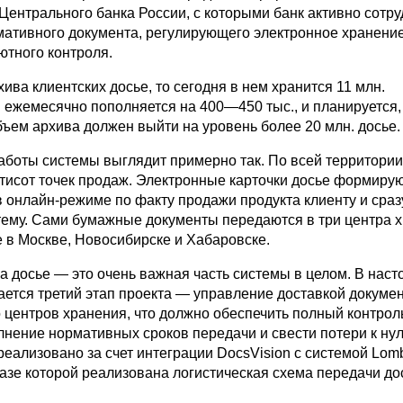
Центрального банка России, с которыми банк активно сотру
мативного документа, регулирующего электронное хранени
ютного контроля.
хива клиентских досье, то сегодня в нем хранится 11 млн.
 ежемесячно пополняется на 400—450 тыс., и планируется, 
бъем архива должен выйти на уровень более 20 млн. досье.
аботы системы выглядит примерно так. По всей территории
тисот точек продаж. Электронные карточки досье формиру
в онлайн-режиме по факту продажи продукта клиенту и сраз
тему. Сами бумажные документы передаются в три центра 
 в Москве, Новосибирске и Хабаровске.
а досье — это очень важная часть системы в целом. В нас
ается третий этап проекта — управление доставкой докумен
 центров хранения, что должно обеспечить полный контрол
лнение нормативных сроков передачи и свести потери к ну
реализовано за счет интеграции DocsVision с системой Lom
азе которой реализована логистическая схема передачи до