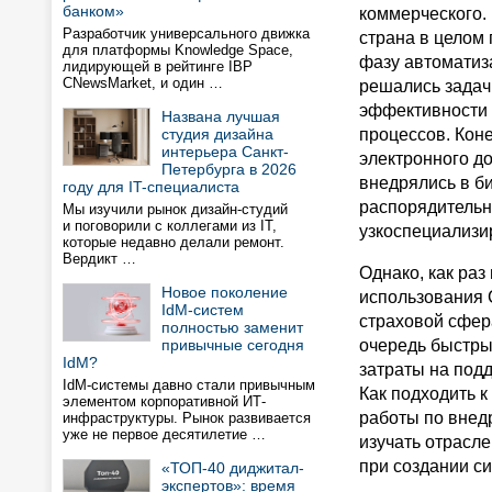
банком»
коммерческого.
Разработчик универсального движка
страна в целом
для платформы Knowledge Space,
фазу автоматиз
лидирующей в рейтинге IBP
CNewsMarket, и один …
решались зада
эффективности
Названа лучшая
студия дизайна
процессов. Коне
интерьера Санкт-
электронного д
Петербурга в 2026
внедрялись в б
году для IT-специалиста
распорядительн
Мы изучили рынок дизайн-студий
и поговорили с коллегами из IT,
узкоспециализи
которые недавно делали ремонт.
Вердикт …
Однако, как ра
Новое поколение
использования 
IdM-систем
страховой сфер
полностью заменит
привычные сегодня
очередь быстрым
IdM?
затраты на подд
IdM-системы давно стали привычным
Как подходить 
элементом корпоративной ИТ-
работы по внед
инфраструктуры. Рынок развивается
уже не первое десятилетие …
изучать отрасл
при создании с
«ТОП-40 диджитал-
экспертов»: время