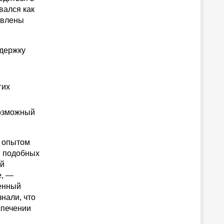
вался как
авлены
ддержку
гих
возможный
м опытом
я подобных
ой
е, —
венный
нали, что
спечении