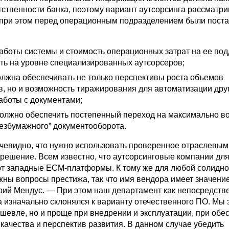
тственности банка, поэтому вариант аутсорсинга рассматри
при этом перед операционным подразделением были пост
работы системы и стоимость операционных затрат на ее по
ть на уровне специализированных аутсорсеров;
олжна обеспечивать не только перспективы роста объемов
в, но и возможность тиражирования для автоматизации дру
аботы с документами;
олжно обеспечить постепенный переход на максимально 
безбумажного” документооборота.
очевидно, что нужно использовать проверенное отраслевы
ешение. Всем известно, что аутсорсинговые компании дл
т западные ECM-платформы. К тому же для любой солидн
жны вопросы престижа, так что имя вендора имеет значени
рий Мендус. — При этом наш департамент как непосредст
а изначально склонялся к варианту отечественного ПО. Мы з
ешевле, но и проще при внедрении и эксплуатации, при обе
качества и перспектив развития. В данном случае убедить