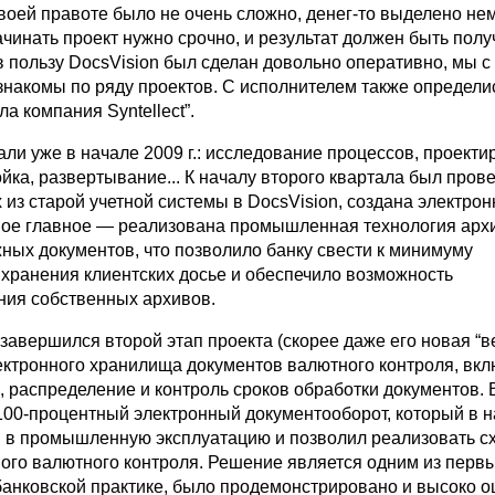
воей правоте было не очень сложно, денег-то выделено нем
ачинать проект нужно срочно, и результат должен быть полу
 пользу DocsVision был сделан довольно оперативно, мы с
знакомы по ряду проектов. С исполнителем также определи
ла компания Syntellect”.
ли уже в начале 2009 г.: исследование процессов, проект
йка, развертывание... К началу второго квартала был пров
из старой учетной системы в DocsVision, создана электрон
амое главное — реализована промышленная технология арх
ных документов, что позволило банку свести к минимуму
 хранения клиентских досье и обеспечило возможность
ия собственных архивов.
 завершился второй этап проекта (скорее даже его новая “в
ектронного хранилища документов валютного контроля, вк
 распределение и контроль сроков обработки документов. 
 100-процентный электронный документооборот, который в 
 в промышленную эксплуатацию и позволил реализовать с
ого валютного контроля. Решение является одним из первы
банковской практике, было продемонстрировано и высоко 