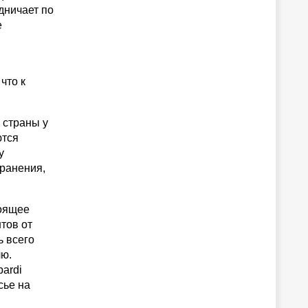
дничает по
е
что к
 страны у
ются
у
хранения,
тоящее
тов от
ь всего
лю.
bardi
сье на