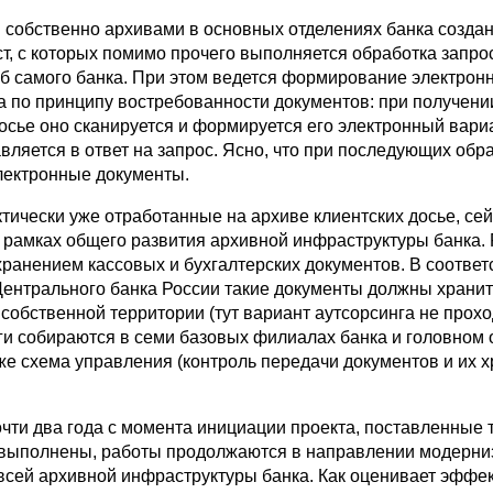
 собственно архивами в основных отделениях банка создан
ст, с которых помимо прочего выполняется обработка запро
жб самого банка. При этом ведется формирование электрон
а по принципу востребованности документов: при получени
осье оно сканируется и формируется его электронный вариа
вляется в ответ на запрос. Ясно, что при последующих об
лектронные документы.
тически уже отработанные на архиве клиентских досье, се
 рамках общего развития архивной инфраструктуры банка. 
ранением кассовых и бухгалтерских документов. В соответ
ентрального банка России такие документы должны хранит
 собственной территории (тут вариант аутсорсинга не прохо
ги собираются в семи базовых филиалах банка и головном 
же схема управления (контроль передачи документов и их х
чти два года с момента инициации проекта, поставленные 
 выполнены, работы продолжаются в направлении модерни
всей архивной инфраструктуры банка. Как оценивает эффе