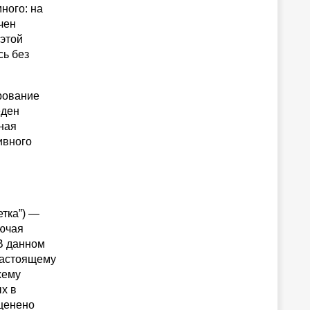
ного: на
чен
 этой
сь без
ирование
еден
ная
ивного
етка”) —
лючая
В данном
настоящему
хему
х в
оценено