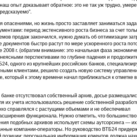
наш опыт доказывает обратное: это не так уж трудно, умер
редсказуемо”.
я опасениями, но жизнь просто заставляет заниматься зад
ментами: период экстенсивного роста бизнеса за счет толь
мов продаж закончился, нужно думать об оптимизации затр
 документов быстро растут по мере ускоренного роста пот
е 2008 г. (обратим внимание: это начальная фаза экономич
ь неясными перспективами по глубине падения и продолжит
Б24, одного из крупнейших российских банков, специализи
стными клиентами, решило создать новую систему управлен
е, который к этому времени начал приближаться к отметке в
в банке отсутствовал собственный архив, досье размещалис
ля их учета использовалось решение собственной разработк
охо справлялся с растущими объемами и не обеспечивал
асширения функционала. Нужно отметить, что большинство
ения подобных архивов использует схемы аутсорсинга — их
нные компании-операторы. Но руководство ВТБ24 придер
 позиции: персональная информация клиентов должна нах