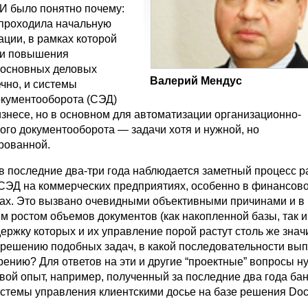
 И было понятно почему:
 проходила начальную
ации, в рамках которой
чи повышения
 основных деловых
Валерий Мендус
чно, и системы
окументооборота (СЭД)
изнесе, но в основном для автоматизации организационно-
ого документооборота — задачи хотя и нужной, но
рованной.
з в последние два-три года наблюдается заметный процесс 
СЭД на коммерческих предприятиях, особенно в финансово
ах. Это вызвано очевидными объективными причинами и в
 ростом объемов документов (как накопленной базы, так и 
ержку которых и их управление порой растут столь же знач
к решению подобных задач, в какой последовательности вы
рению? Для ответов на эти и другие “проектные” вопросы н
евой опыт, например, полученный за последние два года ба
истемы управления клиентскими досье на базе решения Doc