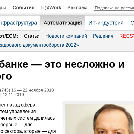
оры
События
IT@Work
Реклама
нфраструктура
Автоматизация
ИТ-индустрия
О
от/ECM:
Статьи
Новости компаний
Решения
RECS’
адрового документооборота 2022»
банке — это несложно и
го
745) 16 — 22 ноября 2010
| 12.11.2010
лет назад сфера
тем управления
учетных систем делилась
: первые — для
го сектора, вторые — для