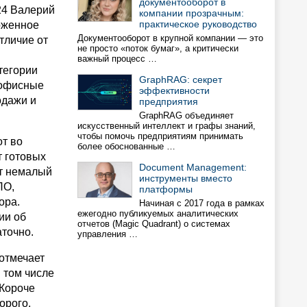
документооборот в
24 Валерий
компании прозрачным:
практическое руководство
роженное
Документооборот в крупной компании — это
тличие от
не просто «поток бумаг», а критически
важный процесс …
тегории
GraphRAG: cекрет
-офисные
эффективности
одажи и
предприятия
GraphRAG объединяет
искусственный интеллект и графы знаний,
чтобы помочь предприятиям принимать
от во
более обоснованные …
т готовых
Document Management:
ет немалый
инструменты вместо
ПО,
платформы
ора.
Начиная с 2017 года в рамках
ежегодно публикуемых аналитических
ии об
отчетов (Magic Quadrant) о системах
аточно.
управления …
 отмечает
 том числе
 Короче
орого,