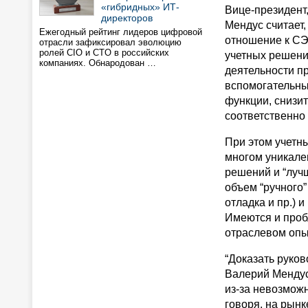
«гибридных» ИТ-
Вице-президент
директоров
Мендус считает
Ежегодный рейтинг лидеров цифровой
отношение к СЭ
отрасли зафиксировал эволюцию
ролей CIO и CTO в российских
учетных решени
компаниях. Обнародован …
деятельности п
вспомогательны
функции, снизи
соответственно
При этом учетн
многом уникале
решений и “лучш
объем “ручного”
отладка и пр.) 
Имеются и проб
отраслевом опыт
“Доказать руков
Валерий Мендус
из-за невозмож
говоря, на рын