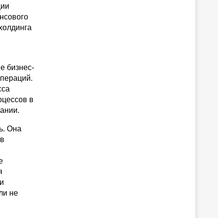
ции
нсового
холдинга
и
е бизнес-
операций.
сса
оцессов в
ании.
ь. Она
 в
е
я
и
ли не