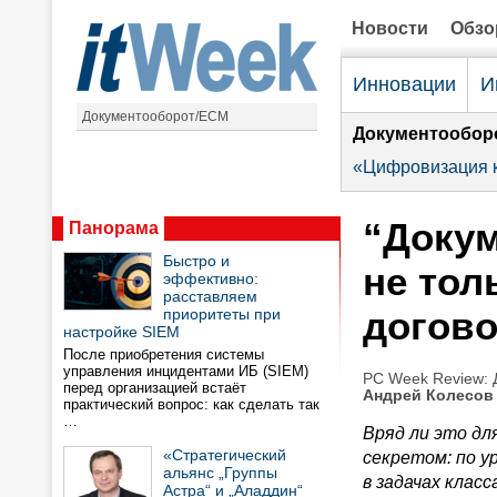
Новости
Обз
Инновации
И
Документооборот/ECM
Документообор
«Цифровизация к
“Докум
Панорама
Быстро и
не тол
эффективно:
расставляем
догово
приоритеты при
настройке SIEM
После приобретения системы
управления инцидентами ИБ (SIEM)
PC Week Review: 
перед организацией встаёт
Андрей Колесов
практический вопрос: как сделать так
…
Вряд ли это дл
«Стратегический
секретом: по у
альянс „Группы
в задачах класс
Астра“ и „Аладдин“