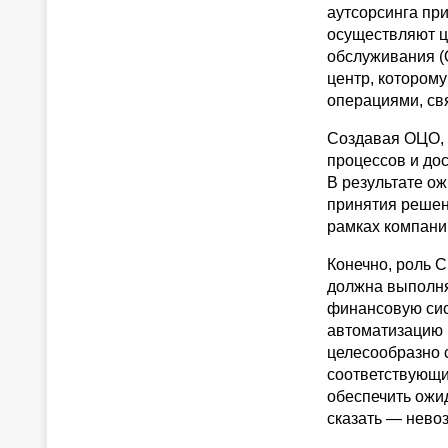
аутсорсинга при
осуществляют ц
обслуживания (
центр, котором
операциями, св
Создавая ОЦО, 
процессов и дос
В результате о
принятия решен
рамках компании
Конечно, роль 
должна выполня
финансовую сис
автоматизацию 
целесообразно 
соответствующи
обеспечить ожи
сказать — нево