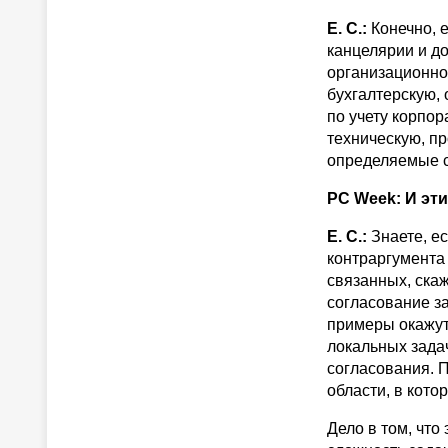
Е. С.:
Конечно, 
канцелярии и д
организационно
бухгалтерскую,
по учету корпо
техническую, п
определяемые с
PC Week: И эт
Е. С.:
Знаете, ес
контраргумента
связанных, ска
согласование за
примеры окажут
локальных зада
согласования. П
области, в кот
Дело в том, что