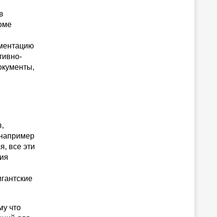
в
оме
ументацию
тивно-
окументы,
,
 например
я, все эти
ния
игантские
му что