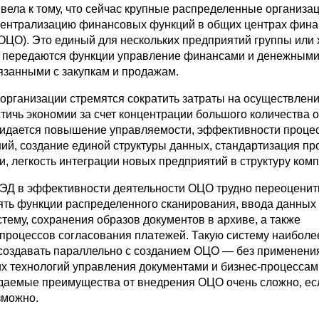
вела к тому, что сейчас крупные распределенные организа
ентрализацию финансовых функций в общих центрах фина
ОЦО). Это единый для нескольких предприятий группы или 
у передаются функции управление финансами и денежным
язанными с закупкам и продажам.
организации стремятся сократить затраты на осуществлени
тичь экономии за счет концентрации большого количества 
жидается повышение управляемости, эффективности проце
ий, создание единой структуры данных, стандартизация пр
, легкость интеграции новых предприятий в структуру комп
СЭД в эффективности деятельности ОЦО трудно переоценит
ть функции распределенного сканирования, ввода данных
тему, сохранения образов документов в архиве, а также
процессов согласования платежей. Такую систему наиболе
создавать параллельно с созданием ОЦО — без применени
х технологий управления документами и бизнес-процессам
даемые преимущества от внедрения ОЦО очень сложно, ес
зможно.