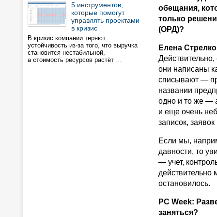
5 инструментов,
обещания, кот
которые помогут
только решени
управлять проектами
в кризис
(ОРД)?
В кризис компании теряют
устойчивость из-за того, что выручка
Eлена Стрелко
становится нестабильной,
Действительно, 
а стоимость ресурсов растёт …
они написаны ка
списывают — пр
названии предп
одно и то же —
и еще очень не
записок, заявок и
Если мы, напри
давности, то у
— учет, контрол
действительно 
остановилось.
PC Week: Разв
заняться?