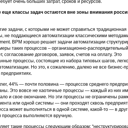
ебует очень больших затрат, сроков и ресурсов.
е еще классы задач остаются вне зоны внимания росси
гие задачи, с которыми не может справиться традиционная
ы, не поддающиеся автоматизации классическими методами
ment. BPM хорошо решает задачи автоматизации структур
меры таких процессов – организационно-распорядительны
, согласование договоров, заявок, счетов на оплату. Это
нные процессы, состоящие из набора типовых шагов, легк
томатизации. Но это, к сожалению, далеко не все бизнес-п
 предприятиях.
tner, 44% — почти половина — процессов среднего предпр
аны. Это вовсе не хаотичные процессы — каждый из них и
чало и свое окончание. Но эти процессы не ограничены рам
мента или одной системы — они проходят сквозь предприяти
есса может выполняться в одной системе, какой-то — в друг
и процесса выполняются вручную.
деляет такие процессы следующим образом: “неструктуриро