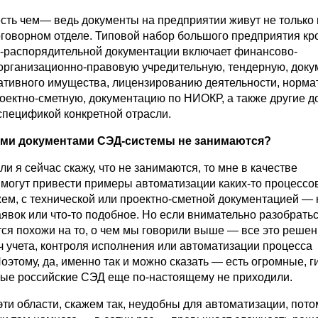
есть чем— ведь документы на предприятии живут не только 
оговорном отделе. Типовой набор большого предприятия кр
-распорядительной документации включает финансово-
 организационно-правовую учредительную, тендерную, док
ративного имущества, лицензированию деятельности, норма
роектно-сметную, документацию по НИОКР, а также другие д
пецификой конкретной отрасли.
ими документами СЭД-системы не занимаются?
ли я сейчас скажу, что не занимаются, то мне в качестве
 могут привести примеры автоматизации каких-то процессов
жем, с технической или проектно-сметной документацией —
явок или что-то подобное. Но если внимательно разобратьс
ся похожи на то, о чем мы говорили выше — все это реше
ч учета, контроля исполнения или автоматизации процесса
оэтому, да, именно так и можно сказать — есть огромные, г
орые российские СЭД еще по-настоящему не приходили.
 эти области, скажем так, неудобны для автоматизации, пото