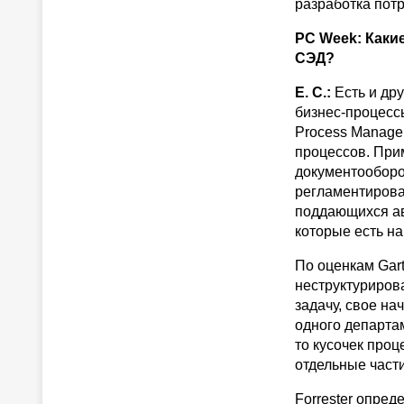
разработка потр
PC Week: Каки
СЭД?
Е. С.:
Есть и дру
бизнес-процесс
Process Manage
процессов. При
документооборот
регламентирова
поддающихся ав
которые есть на
По оценкам Gar
неструктуриров
задачу, свое на
одного департа
то кусочек проц
отдельные част
Forrester опре