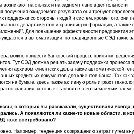
 возникают на стыках и на заднем плане в деятельности
ля получения ожидаемого результата они требуют определе
х поддержке со стороны людей и систем, кроме того, они 
ованных департаментов и хранилищ информации, а также 
риложений”. Для повышения эффективности предприятия эт
нуждаются в автоматизации, но традиционные СЭД такие з
мера можно привести банковский процесс принятия решени
итов. Тут СЭД должна решать задачу поддержки процесса 
ления архивом клиентских дел, а также автоматической ге
анных кредитных документов для клиентов банка. Так как з
тся на бумаге, здесь также активную роль играют техноло
 распознавания, которые становятся неотъемлемым элеме
ессы, о которых вы рассказали, существовали всегда, 
брались. А появляются ли какие-то новые области, в к
ЭД тоже востребовано?
ловно. Например, тенденция к сокращению затрат путем вн