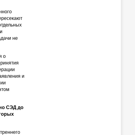
нного
пересекают
отдельных
и
адачи не
я о
принятия
нерации
аявления и
гии
нтом
но СЭД до
оторых
утреннего