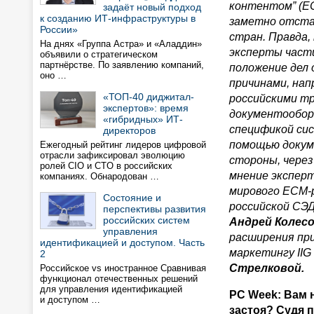
контентом” (E
задаёт новый подход
к созданию ИТ-инфраструктуры в
заметно отста
России»
стран. Правда
На днях «Группа Астра» и «Аладдин»
эксперты част
объявили о стратегическом
партнёрстве. По заявлению компаний,
положение дел
оно …
причинами, на
«ТОП-40 диджитал-
российскими т
экспертов»: время
документообор
«гибридных» ИТ-
спецификой си
директоров
помощью докуме
Ежегодный рейтинг лидеров цифровой
отрасли зафиксировал эволюцию
стороны, через
ролей CIO и CTO в российских
мнение эксперт
компаниях. Обнародован …
мирового ECM-р
Состояние и
российской СЭД
перспективы развития
российских систем
Андрей Колес
управления
расширения пр
идентификацией и доступом. Часть
маркетингу IIG 
2
Стрелковой.
Российское vs иностранное Сравнивая
функционал отечественных решений
для управления идентификацией
PC Week: Вам 
и доступом …
застоя? Судя 