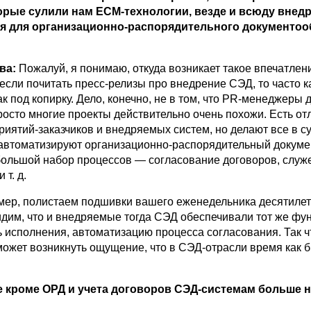
орые сулили нам ECM-технологии, везде и всюду внед
я для организационно-распорядительного документоо
ва:
Пожалуй, я понимаю, откуда возникает такое впечатлен
если почитать пресс-релизы про внедрение СЭД, то часто к
к под копирку. Дело, конечно, не в том, что PR-менеджеры д
осто многие проекты действительно очень похожи. Есть от
риятий-заказчиков и внедряемых систем, но делают все в с
 автоматизируют организационно-распорядительный докум
большой набор процессов — согласование договоров, слу
 т. д.
мер, полистаем подшивки вашего еженедельника десятиле
видим, что и внедряемые тогда СЭД обеспечивали тот же фу
ь исполнения, автоматизацию процесса согласования. Так ч
может возникнуть ощущение, что в СЭД-отрасли время как 
е кроме ОРД и учета договоров СЭД-системам больше 