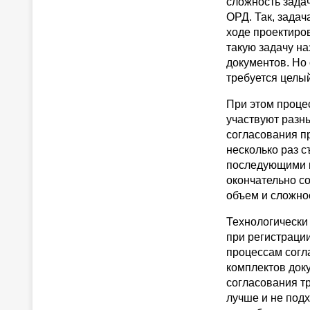
сложность зада
ОРД. Так, задач
ходе проектиро
такую задачу на
документов. Но 
требуется целый
При этом проце
участвуют разн
согласования пр
несколько раз с
последующими и
окончательно с
объем и сложнос
Технологически
при регистраци
процессам согл
комплектов доку
согласования тр
лучше и не подх