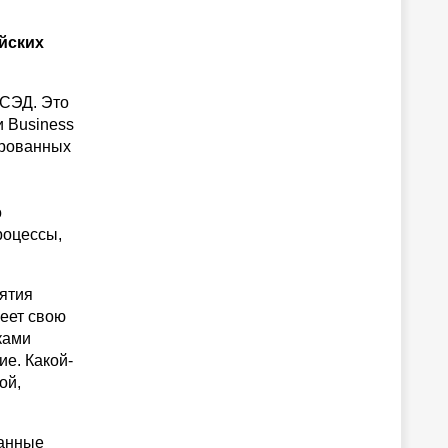
йских
 СЭД. Это
 Business
ированных
й
о
роцессы,
иятия
меет свою
ками
е. Какой-
ой,
ванные