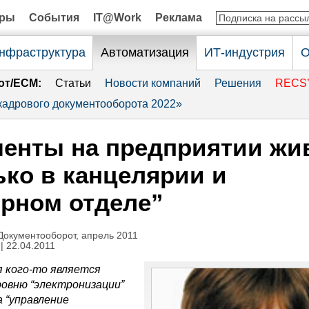
оры
События
IT@Work
Реклама
нфраструктура
Автоматизация
ИТ-индустрия
О
от/ECM:
Статьи
Новости компаний
Решения
RECS’
адрового документооборота 2022»
енты на предприятии жи
ько в канцелярии и
рном отделе”
Документооборот, апрель 2011
| 22.04.2011
я кого-то является
ровню “электронизации”
а “управление