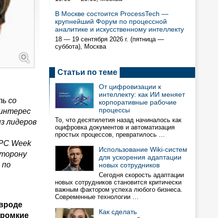
В Москве состоится ProcessTech —
крупнейший Форум по процессной
аналитике и искусственному интеллекту
18 — 19 сентября 2026 г. (пятница —
суббота), Москва
Статьи по теме
От цифровизации к
интеллекту: как ИИ меняет
ь со
корпоративные рабочие
процессы
 интерес
То, что десятилетия назад начиналось как
з лидеров
оцифровка документов и автоматизация
простых процессов, превратилось …
 PC Week
Использование Wiki-систем
сторону
для ускорения адаптации
 по
новых сотрудников
Сегодня скорость адаптации
новых сотрудников становится критически
важным фактором успеха любого бизнеса.
Современные технологии …
 вроде
Как сделать
громкие