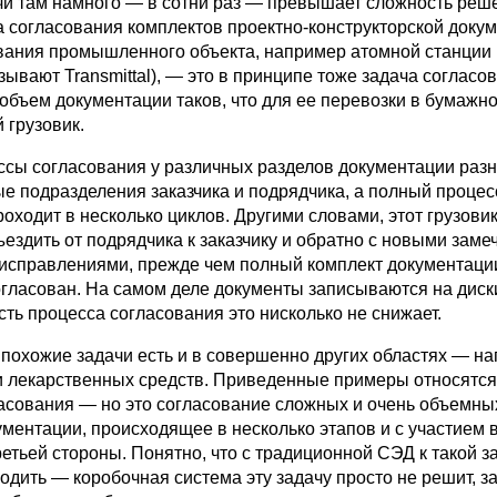
чи там намного — в сотни раз — превышает сложность реш
а согласования комплектов проектно-конструкторской доку
вания промышленного объекта, например атомной станции 
зывают Transmittal), — это в принципе тоже задача согласо
объем документации таков, что для ее перевозки в бумажн
 грузовик.
ссы согласования у различных разделов документации разны
ые подразделения заказчика и подрядчика, а полный процес
оходит в несколько циклов. Другими словами, этот грузови
ъездить от подрядчика к заказчику и обратно с новыми заме
справлениями, прежде чем полный комплект документации
огласован. На самом деле документы записываются на диски
ть процесса согласования это нисколько не снижает.
 похожие задачи есть и в совершенно других областях — н
и лекарственных средств. Приведенные примеры относятся
асования — но это согласование сложных и очень объемны
ментации, происходящее в несколько этапов и с участием 
етьей стороны. Понятно, что с традиционной СЭД к такой з
одить — коробочная система эту задачу просто не решит, з