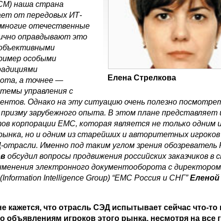
CM) наша страна
ет от передовых ИТ-
, многие отечественные
ично оправдывают это
 объективными
пример особыми
радициями
Елена Стрелкова
ота, а точнее —
стемы управления с
нтов. Однако на эту ситуацию очень полезно посмотрет
 призму зарубежного опыта. В этом плане представляет
ов корпорации EMC, которая является не только одним и
ынка, но и одним из старейших и авторитетных игроков
-отрасли. Именно под таким углом зрения обозреватель
ов
обсудил вопросы продвижения российских заказчиков в 
именения электронного документооборота с директором
(Information Intelligence Group) “EMC Россия и СНГ”
Еленой
не кажется, что отрасль СЭД испытывает сейчас что-то
по объявлениям игроков этого рынка, несмотря на все 