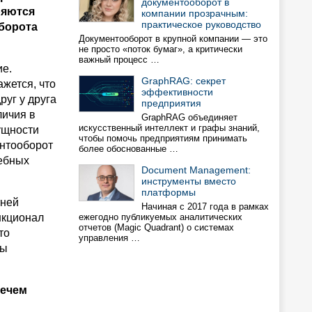
документооборот в
ряются
компании прозрачным:
практическое руководство
борота
Документооборот в крупной компании — это
не просто «поток бумаг», а критически
важный процесс …
ие.
GraphRAG: cекрет
ажется, что
эффективности
руг у друга
предприятия
личия в
GraphRAG объединяет
искусственный интеллект и графы знаний,
ущности
чтобы помочь предприятиям принимать
ентооборот
более обоснованные …
жебных
Document Management:
инструменты вместо
платформы
тней
Начиная с 2017 года в рамках
нкционал
ежегодно публикуемых аналитических
отчетов (Magic Quadrant) о системах
то
управления …
бы
нечем