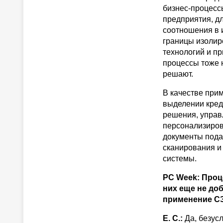
бизнес-процессы
предприятия, д
соотношения в и
границы изолир
технологий и п
процессы тоже 
решают.
В качестве при
выделении кред
решения, управ
персонализиров
документы подаю
сканирования и
системы.
PC Week: Проц
них еще не до
применение С
Е. С.:
Да, безус