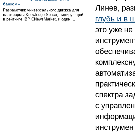
банком»
Линев, ра
Разработчик универсального движка для
платформы Knowledge Space, лидирующей
глубь и в 
в рейтинге IBP CNewsMarket, и один …
это уже не
инструмент
обеспечи
комплексн
автоматиз
практическ
спектра за
с управле
информаци
инструмен