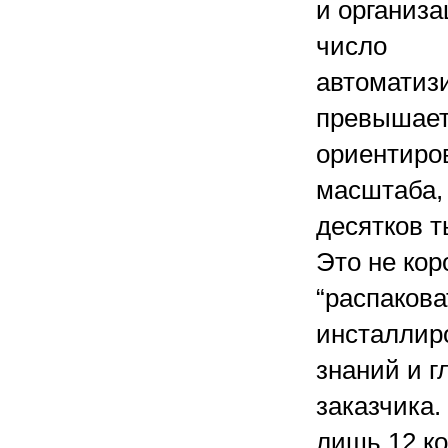
и организа
число
автоматиз
превышает
ориентиров
масштаба,
десятков т
Это не кор
“распакова
инсталлиро
знаний и г
заказчика.
лишь 12 к