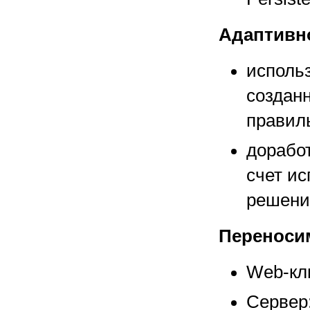
Адаптивн
использ
создан
правил
дорабо
счет ис
решени
Переноси
Web-кл
Сервер