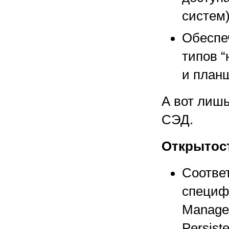
систем)
Обеспе
типов 
и планш
А вот лишь
СЭД.
Открытос
Соотве
специф
Manage
Persist