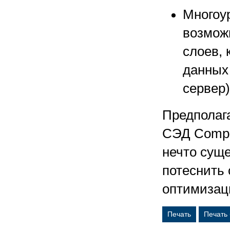
Многоу
возмож
слоев, 
данных
сервер
Предполага
СЭД Compan
нечто сущ
потеснить 
оптимизац
Печать
Печать