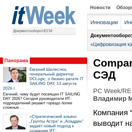
Новости
Обзо
Инновации
Ин
Документооборот/ECM
Документооборо
«Цифровизация ка
Compan
Панорама
Евгений Шелестюк,
СЭД
генеральный директор
DCLogic, о бизнес-регате IT
SAILING DAY, 13 августа
2026 г.
PC Week/RE 
Евгений, чему будет посвящен IT SAILING
Владимир 
DAY 2026? Сегодня руководители ИТ-
подразделений решают гораздо более
сложные …
Компания 
«Стратегический альянс
„Группы Астра“ и „Аладдин“
выводит н
задаёт новый подход к
созданию ИТ-