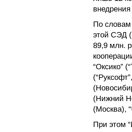
внедрения
По словам 
этой СЭД (
89,9 млн. 
кооперации
“Оксико” (
(“Руксофт”
(Новосибир
(Нижний Н
(Москва), 
При этом 