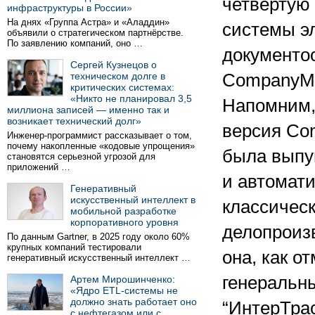
четвертую
инфраструктуры в России»
На днях «Группа Астра» и «Аладдин»
системы э
объявили о стратегическом партнёрстве.
По заявлению компаний, оно …
документо
Сергей Кузнецов о
техническом долге в
CompanyMe
критических системах:
«Никто не планировал 3,5
Напомним,
миллиона записей — именно так и
возникает технический долг»
версия Co
Инженер-программист рассказывает о том,
почему накопленные «кодовые упрощения»
была выпущ
становятся серьезной угрозой для
приложений …
и автомат
Генеративный
искусственный интеллект в
классичес
мобильной разработке
корпоративного уровня
делопроиз
По данным Gartner, в 2025 году около 60%
крупных компаний тестировали
она, как о
генеративный искусственный интеллект …
генеральн
Артем Мирошинченко:
«Ядро ETL-системы не
должно знать работает оно
“ИнтерТра
с нефтегазом или с