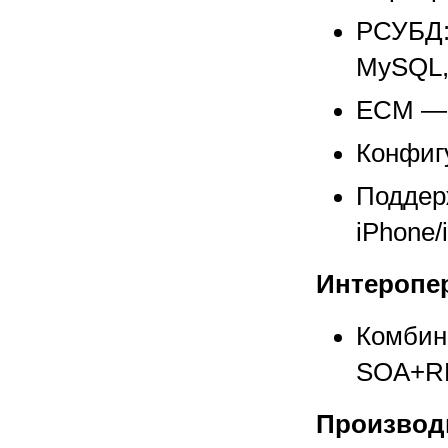
РСУБД: 
MySQL,
ECM — (
Конфиг
Поддер
iPhone/
Интеропе
Комбина
SOA+RE
Производ