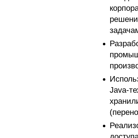
корпор
решени
задача
Разраб
промыш
произв
Исполь
Java-т
хранил
(перено
Реализо
доступа