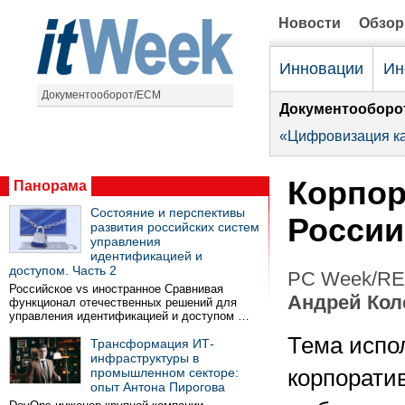
Новости
Обзо
Инновации
Ин
Документооборот/ECM
Документооборо
«Цифровизация ка
Корпор
Панорама
Состояние и перспективы
России
развития российских систем
управления
идентификацией и
доступом. Часть 2
PC Week/RE 
Российское vs иностранное Сравнивая
Андрей Кол
функционал отечественных решений для
управления идентификацией и доступом …
Тема испо
Трансформация ИТ-
инфраструктуры в
промышленном секторе:
корпорати
опыт Антона Пирогова