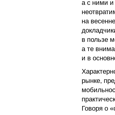
а с ними и
неотврати
на весенне
докладчик
в пользе 
а те вним
и в основн
Характерно
рынке, пр
мобильнос
практичес
Говоря о «