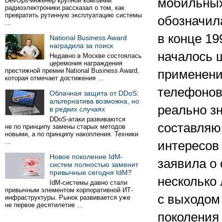
мобильны
DevOps-инженер крупной компании
радиоэлектроники рассказал о том, как
превратить рутинную эксплуатацию системы
обозначил
…
в конце
19
National Business Award
наградила за поиск
началось 
Недавно в Москве состоялась
церемония награждения
престижной премии National Business Award,
применени
которая отмечает достижения …
телефонов,
Облачная защита от DDoS:
альтернатива возможна, но
реально з
в редких случаях
DDoS-атаки развиваются
составляю
не по принципу замены старых методов
новыми, а по принципу накопления. Техники
…
интересов
Новое поколение IdM-
заявила о
систем полностью заменит
привычные сегодня IdM?
несколько 
IdM-системы давно стали
привычным элементом корпоративной ИТ-
с выходом
инфраструктуры. Рынок развивается уже
не первое десятилетие …
поколения