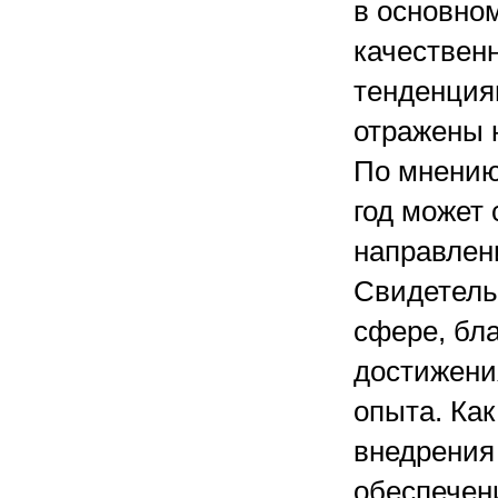
в основном
качествен
тенденция
отражены 
По мнению
год может
направлени
Свидетель
сфере, бл
достижени
опыта. Как
внедрения
обеспечени