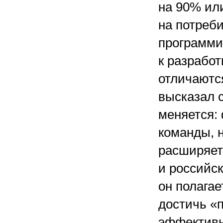
на 90% ил
на потреб
программи
к разработ
отличаютс
высказал с
меняется:
команды, 
расширяетс
и российс
он полагае
достичь «
эффективн