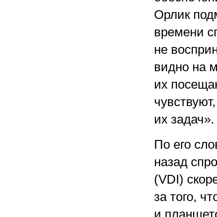
Орлик под
времени с
не воспри
видно на 
их посещаю
чувствуют,
их задач».
По его сл
назад спр
(VDI) скор
за того, ч
и планшет