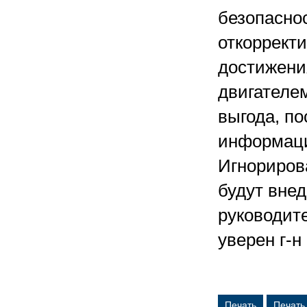
безопаснос
откоррект
достижени
двигателем
выгода, п
информаци
Игнорирова
будут вне
руководите
уверен г-н
Печать
Печать