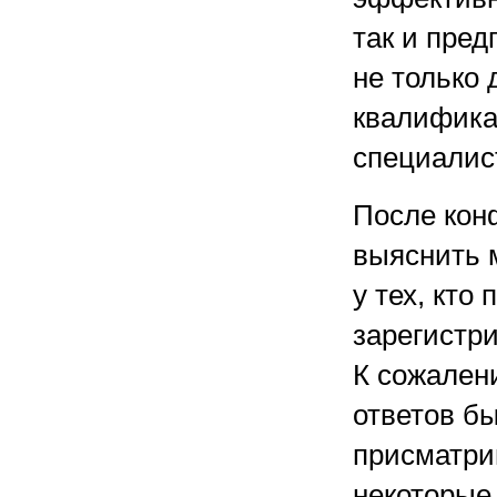
так и пред
не только
квалифика
специалис
После кон
выяснить 
у тех, кто
зарегистр
К сожален
ответов б
присматри
некоторые