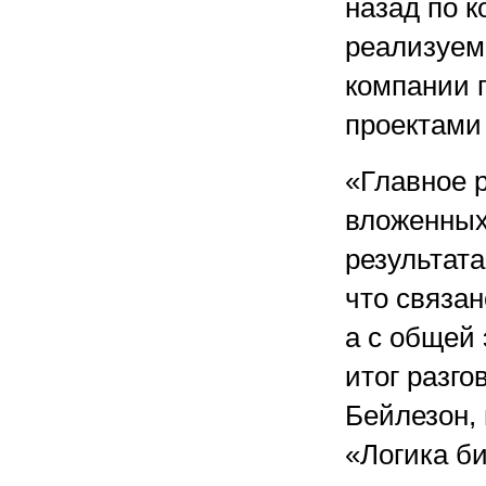
назад по к
реализуем
компании 
проектами
«Главное 
вложенных
результата
что связа
а с общей
итог разго
Бейлезон,
«Логика би