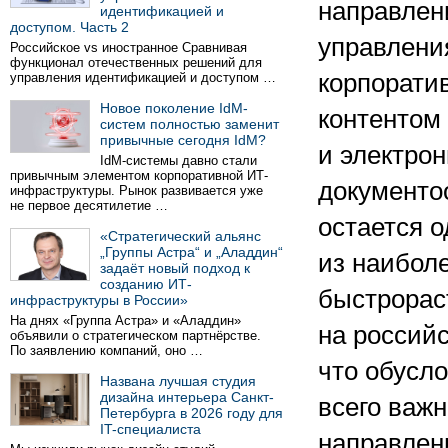
направлен
идентификацией и
доступом. Часть 2
управлени
Российское vs иностранное Сравнивая
функционал отечественных решений для
корпорати
управления идентификацией и доступом …
Новое поколение IdM-
контентом
систем полностью заменит
привычные сегодня IdM?
и электрон
IdM-системы давно стали
привычным элементом корпоративной ИТ-
документо
инфраструктуры. Рынок развивается уже
не первое десятилетие …
остается 
«Стратегический альянс
„Группы Астра“ и „Аладдин“
из наибол
задаёт новый подход к
созданию ИТ-
быстрорас
инфраструктуры в России»
На днях «Группа Астра» и «Аладдин»
на россий
объявили о стратегическом партнёрстве.
По заявлению компаний, оно …
что обусл
Названа лучшая студия
дизайна интерьера Санкт-
всего важн
Петербурга в 2026 году для
IT-специалиста
направлен