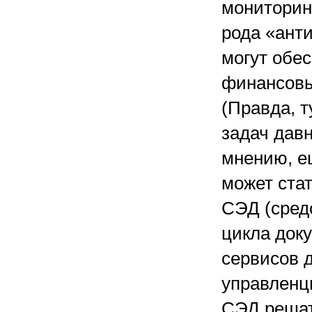
мониторинг
рода «ант
могут обе
финансовы
(Правда, т
задач давн
мнению, е
может ста
СЭД (сред
цикла доку
сервисов 
управленц
СЭД решат