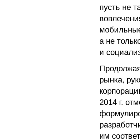
пусть не 
вовлечения
мобильные
а не тольк
и социали
Продолжая
рынка, ру
корпораци
2014 г. от
формулиро
разработч
им соотве