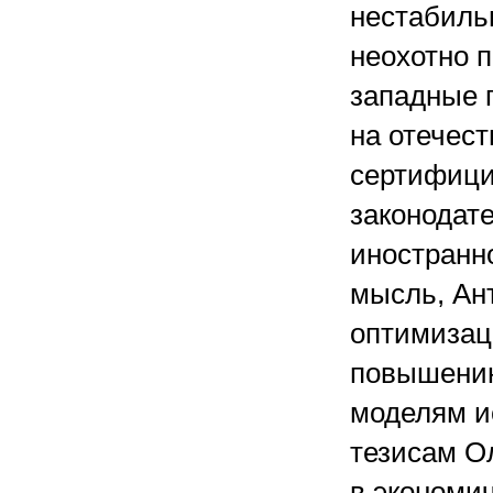
нестабиль
неохотно 
западные 
на отечес
сертифици
законодат
иностранно
мысль, Ант
оптимизац
повышению
моделям и
тезисам Ол
в экономич