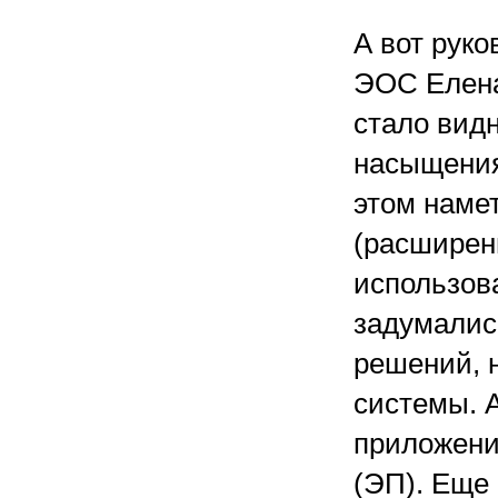
А вот рук
ЭОС Елена
стало видн
насыщения
этом наме
(расширен
использов
задумалис
решений, 
системы. 
приложени
(ЭП). Еще