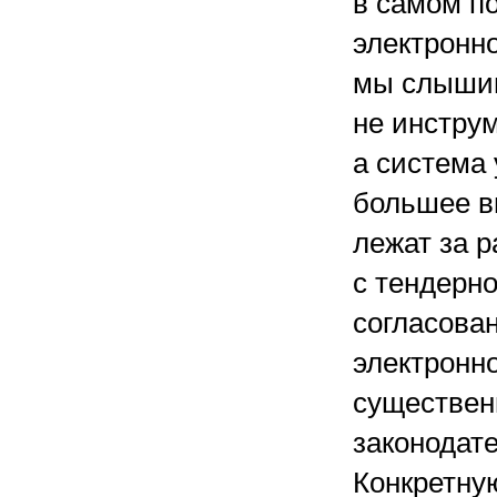
в самом п
электронн
мы слышим
не инстру
а система
большее в
лежат за 
с тендерно
согласован
электронн
существен
законодат
Конкретну