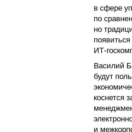
в сфере у
по сравне
но традици
появиться 
ИТ-госком
Василий Ба
будут пол
экономиче
коснется з
менеджмен
электронно
и межкорп