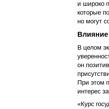
и широко п
которые п
но могут 
Влияние
В целом э
уверенност
он позити
присутстви
При этом п
интерес з
«Курс гос