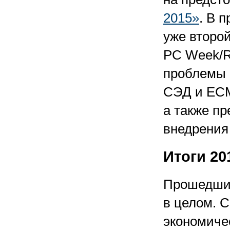
2015»
. В 
уже второ
PC Week/R
проблемы 
СЭД и ECM
а также п
внедрения 
Итоги 20
Прошедший
в целом. 
экономиче