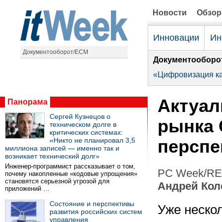
Новости
Обзо
Инновации
Ин
Документооборот/ECM
Документооборо
«Цифровизация ка
Актуал
Панорама
Сергей Кузнецов о
рынка
техническом долге в
критических системах:
«Никто не планировал 3,5
перспе
миллиона записей — именно так и
возникает технический долг»
Инженер-программист рассказывает о том,
PC Week/RE 
почему накопленные «кодовые упрощения»
становятся серьезной угрозой для
Андрей Кол
приложений …
Состояние и перспективы
Уже нескол
развития российских систем
управления