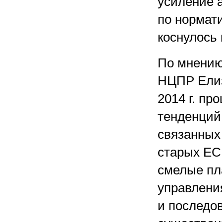
усиление 
по нормат
коснулось
По мнению
НЦПР Елиз
2014 г. п
тенденций
связанных
старых EC
смелые пл
управлени
и последо