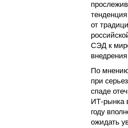
прослежив
тенденция
от традиц
российско
СЭД к мир
внедрения
По мнению
при серье
спаде отеч
ИТ-рынка 
году впол
ожидать у