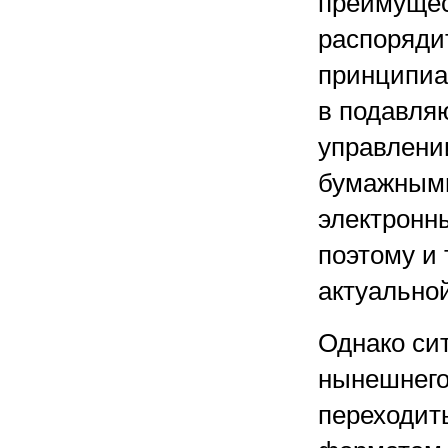
преимущес
распоряди
принципиа
в подавля
управлени
бумажными
электронны
поэтому и 
актуальной
Однако си
нынешнего
переходит