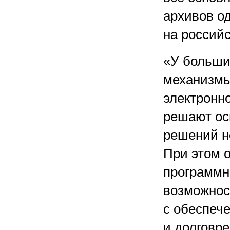
архивов о
на россий
«У больши
механизмы
электронн
решают ос
решений н
При этом о
программн
возможнос
с обеспеч
и долговр