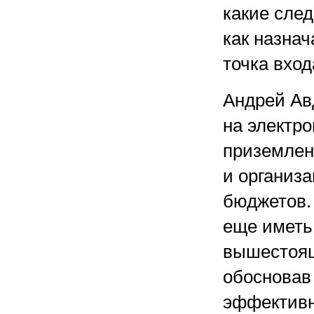
какие след
как назнач
точка вход
Андрей Ав
на электр
приземлен
и организ
бюджетов.
еще иметь
вышестоящ
обосновав
эффективн