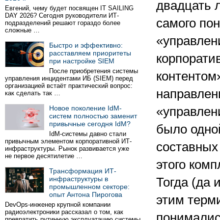
двадцать 
Евгений, чему будет посвящен IT SAILING
DAY 2026? Сегодня руководители ИТ-
самого по
подразделений решают гораздо более
сложные …
«управлен
Быстро и эффективно:
расставляем приоритеты
корпорати
при настройке SIEM
После приобретения системы
контентом
управления инцидентами ИБ (SIEM) перед
организацией встаёт практический вопрос:
направлен
как сделать так …
Новое поколение IdM-
«управлен
систем полностью заменит
привычные сегодня IdM?
было одно
IdM-системы давно стали
привычным элементом корпоративной ИТ-
составных 
инфраструктуры. Рынок развивается уже
не первое десятилетие …
этого комп
Трансформация ИТ-
инфраструктуры в
Тогда (да 
промышленном секторе:
опыт Антона Пирогова
этим терм
DevOps-инженер крупной компании
радиоэлектроники рассказал о том, как
понималис
превратить рутинную эксплуатацию системы