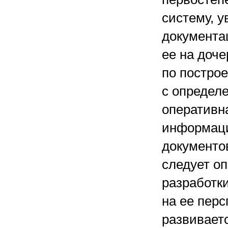
систему, у
документа
ее на доч
по постро
с определе
оперативна
информаци
документов
следует о
разработк
на ее перс
развиваетс