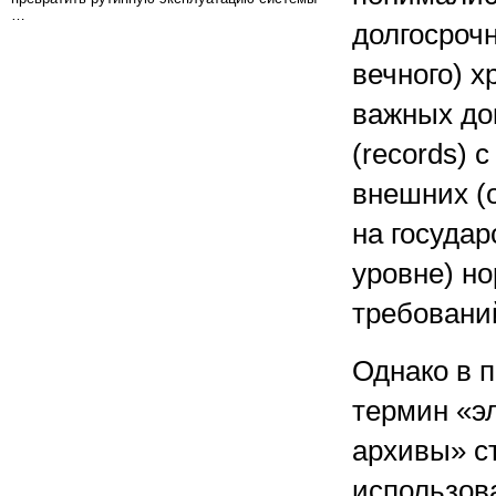
…
долгосрочн
вечного) х
важных до
(records) 
внешних (
на госуда
уровне) н
требовани
Однако в 
термин «э
архивы» с
использов