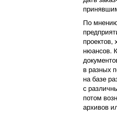
принявшим
По мнению
предприяти
проектов, 
нюансов. К
документо
в разных 
на базе ра
с различн
потом воз
архивов и