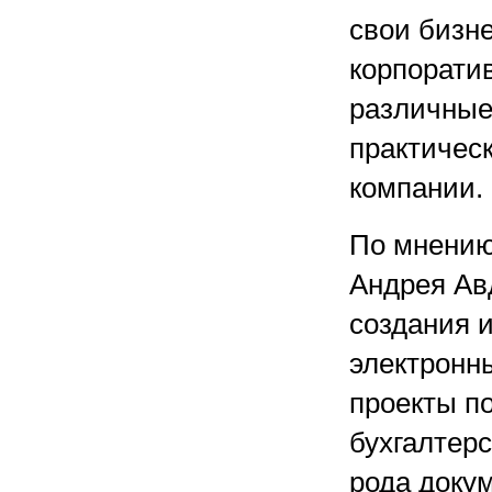
свои бизн
корпорати
различные
практичес
компании.
По мнению
Андрея Ав
создания 
электронн
проекты п
бухгалтерс
рода докум