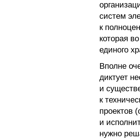
организац
систем эл
к полноце
которая в
единого х
Вполне оч
диктует н
и существ
к техниче
проектов (
и исполнит
нужно реш