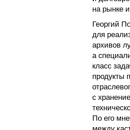
на рынке 
Георгий По
для реали
архивов л
а специал
класс зад
продукты 
отраслевог
с хранени
техническо
По его мн
между кас