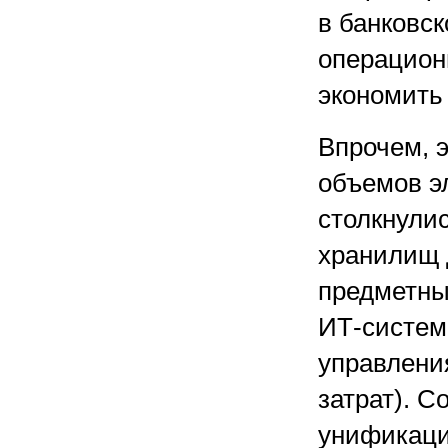
в банковс
операционн
экономить 
Впрочем, э
объемов э
столкнули
хранилищ 
предметны
ИТ-систем
управлени
затрат). С
унификаци