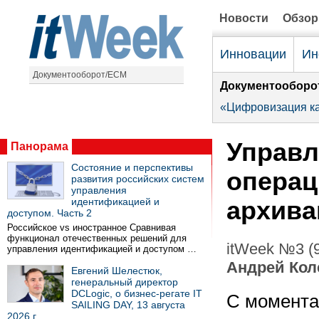
Новости
Обзо
Инновации
Ин
Документооборот/ECM
Документооборо
«Цифровизация ка
Управл
Панорама
Состояние и перспективы
опера
развития российских систем
управления
идентификацией и
архив
доступом. Часть 2
Российское vs иностранное Сравнивая
функционал отечественных решений для
itWeek №3 (
управления идентификацией и доступом …
Андрей Кол
Евгений Шелестюк,
генеральный директор
DCLogic, о бизнес-регате IT
С момента
SAILING DAY, 13 августа
2026 г.