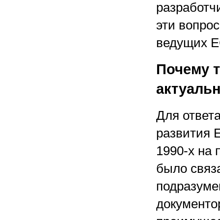
разработч
эти вопро
ведущих E
Почему т
актуаль
Для ответа
развития 
1990-х
на 
было связ
подразуме
документо