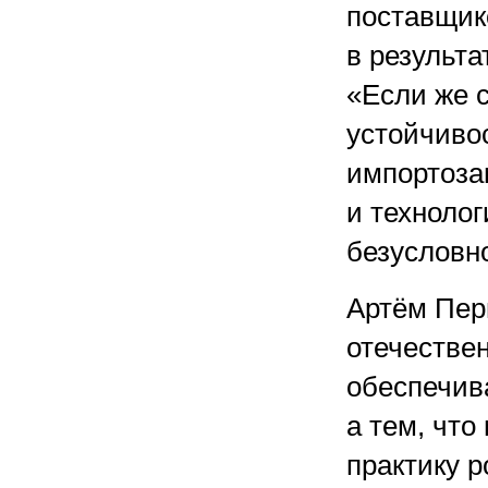
поставщико
в результа
«Если же 
устойчиво
импортоз
и технолог
безусловн
Артём Пер
отечестве
обеспечив
а тем, чт
практику р