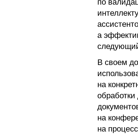
по валида
интеллект
ассистенто
а эффектив
следующий
В своем до
использов
на конкрет
обработки 
документо
на конфере
на процесс