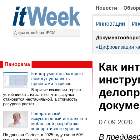
Новости
Обзо
Инновации
Ин
Документооборот/ECM
Документооборо
«Цифровизация ка
Как ин
Панорама
5 инструментов, которые
инстру
помогут управлять
проектами в кризис
делопр
В кризис компании теряют
устойчивость из-за того, что выручка
становится нестабильной, а стоимость
докуме
ресурсов растёт …
Генеративный
искусственный интеллект в
07.09.2020
мобильной разработке
корпоративного уровня
По данным Gartner, в 2025 году около 60%
В преддве
крупных компаний тестировали