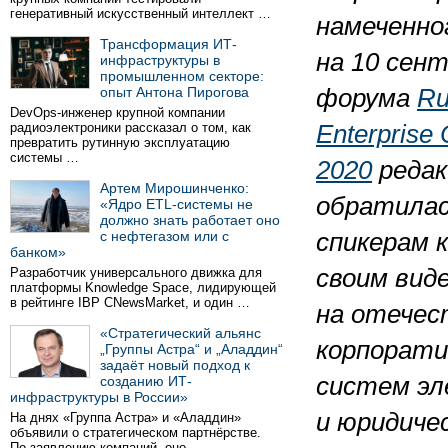
генеративный искусственный интеллект …
намеченно
Трансформация ИТ-
на 10 сен
инфраструктуры в
промышленном секторе:
опыт Антона Пирогова
форума
Ru
DevOps-инженер крупной компании
радиоэлектроники рассказал о том, как
Enterprise
превратить рутинную эксплуатацию
системы …
2020
редак
Артем Мирошинченко:
обратилас
«Ядро ETL-системы не
должно знать работает оно
с нефтегазом или с
спикерам 
банком»
своим вид
Разработчик универсального движка для
платформы Knowledge Space, лидирующей
в рейтинге IBP CNewsMarket, и один …
на отечес
«Стратегический альянс
корпорати
„Группы Астра“ и „Аладдин“
задаёт новый подход к
систем эл
созданию ИТ-
инфраструктуры в России»
и юридиче
На днях «Группа Астра» и «Аладдин»
объявили о стратегическом партнёрстве.
По заявлению компаний, оно …