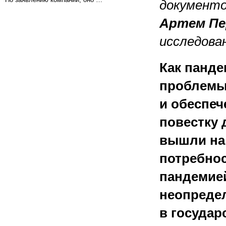
документо
Артем Пе
исследова
Как панде
проблемы
и обеспеч
повестку 
вышли на 
потребно
пандемие
неопредел
в государ