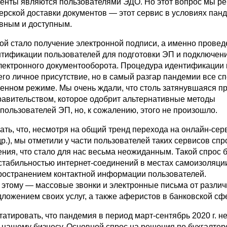
иенты являются пользователями ЭДО. Но этот вопрос мы р
ерской доставки документов — этот сервис в условиях пан
вным и доступным.
ой стало получение электронной подписи, а именно прове
тификации пользователей для подготовки ЭП и подключен
электронного документооборота. Процедура идентификации 
его личное присутствие, но в самый разгар пандемии все с
ленном режиме. Мы очень ждали, что столь затянувшаяся п
равительством, которое одобрит альтернативные методы
пользователей ЭП, но, к сожалению, этого не произошло.
ать, что, несмотря на общий тренд перехода на онлайн-сер
р.), мы отметили у части пользователей таких сервисов спр
ния, что стало для нас весьма неожиданным. Такой спрос 
стабильностью интернет-соединений в местах самоизоляции
остранением контактной информации пользователей.
этому — массовые звонки и электронные письма от разли
ложением своих услуг, а также аферистов в банковской сф
атировать, что пандемия в период март-сентябрь 2020 г. н
 нашему бизнесу. Основной спрос на решения по бухгалтер