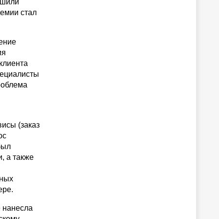
ешили
демии стал
дение
ия
клиента
пециалисты
роблема
висы (заказ
ос
был
, а также
чных
ере.
е нанесла
скому