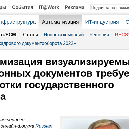
оры
События
IT@Work
Реклама
нфраструктура
Автоматизация
ИТ-индустрия
О
от/ECM:
Статьи
Новости компаний
Решения
RECS’
адрового документооборота 2022»
имизация визуализируем
онных документов требуе
отки государственного
а
амеченного
я онлайн-форума
Russian