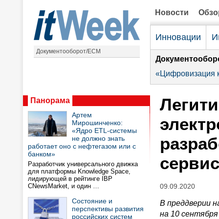
Новости
Обз
Инновации
И
Документооборот/ECM
Документообор
«Цифровизация к
Легит
Панорама
Артем
электр
Мирошинченко:
«Ядро ETL-системы
разраб
не должно знать
работает оно с нефтегазом или с
банком»
сервис
Разработчик универсального движка
для платформы Knowledge Space,
лидирующей в рейтинге IBP
CNewsMarket, и один …
09.09.2020
Состояние и
В преддверии н
перспективы развития
на 10 сентябр
российских систем