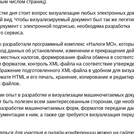
ным числом страниц).
стке дня стоит вопрос визуализации любых электронных до
й вид. Чтобы визуализируемый документ был так же легити
документ с электронной подписью, необходима разработка
о сервиса.
ы разработали программный комплекс «Налоги МО», котор
вод данных об установлении, изменении и прекращения де
 местных налогов, формирование файла обмена в соответс
 форматом, контроль
XML-файла
на соответствие утвержд
бражение подготовленного
XML-файла
в удобном для визу
мате HTML и его печать, хранение, копирование и редакти
 файлов.
и опыт в разработке и визуализации машиночитаемых док
 быть полезен всем заинтересованным сторонам, где нео
разработки машиночитаемых форм, форматов передачи да
кументации к ним, а также где требуется визуализация пер
аться для участия в онлайн-конференции можно на сайт