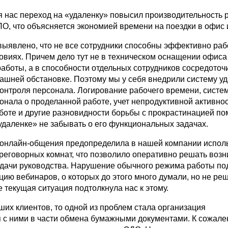
 нас переход на «удаленку» повысил производительность 
О, что объясняется экономией времени на поездки в офис 
выявлено, что не все сотрудники способны эффективно раб
овиях. Причем дело тут не в техническом оснащении офиса
аботы, а в способности отдельных сотрудников сосредоточ
машней обстановке. Поэтому мы у себя внедрили систему у
контроля персонала. Логирование рабочего времени, систе
онала о проделанной работе, учет непродуктивной активнос
боте и другие разновидности борьбы с прокрастинацией по
удаленке» не забывать о его функциональных задачах.
онлайн-общения предопределила в нашей компании испол
реговорных комнат, что позволило оперативно решать воз
дачи руководства. Нарушение обычного режима работы по
цию вебинаров, о которых до этого много думали, но не ре
е текущая ситуация подтолкнула нас к этому.
ших клиентов, то одной из проблем стала организация
 с ними в части обмена бумажными документами. К сожале