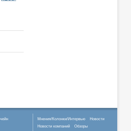
чейн
Мнения/Колонки/Интервью
Новости
Новости компаний
Обзоры