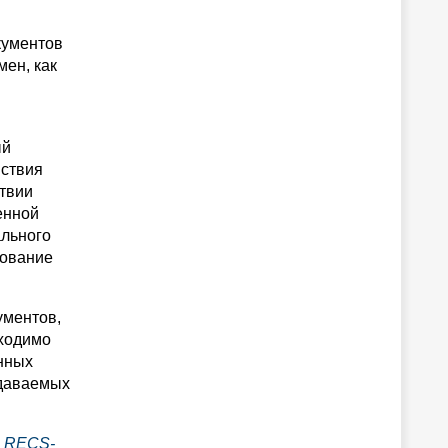
кументов
мен, как
ый
йствия
твии
енной
ального
рование
ументов,
бходимо
нных
едаваемых
е
RECS-