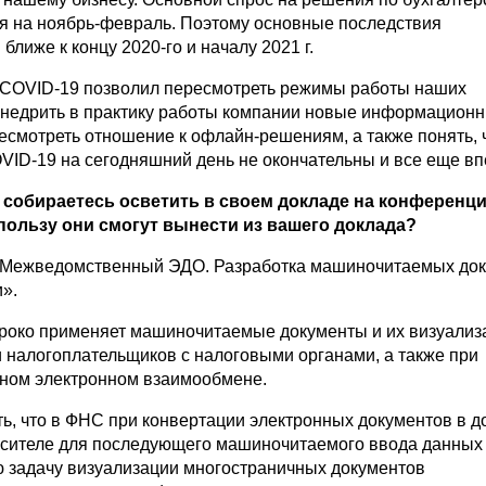
ся на ноябрь-февраль. Поэтому основные последствия
 ближе к концу
2020-го
и началу 2021 г.
 COVID-19 позволил пересмотреть режимы работы наших
внедрить в практику работы компании новые информацион
ресмотреть отношение к офлайн-решениям, а также понять, 
VID-19 на сегодняшний день не окончательны и все еще вп
 собираетесь осветить в своем докладе на конференц
пользу они смогут вынести из вашего доклада?
 «Межведомственный ЭДО. Разработка машиночитаемых до
».
око применяет машиночитаемые документы и их визуализ
 налогоплательщиков с налоговыми органами, а также при
ном электронном взаимообмене.
ть, что в ФНС при конвертации электронных документов в д
сителе для последующего машиночитаемого ввода данных
 задачу визуализации многостраничных документов