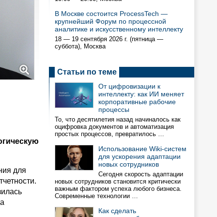
В Москве состоится ProcessTech —
крупнейший Форум по процессной
аналитике и искусственному интеллекту
18 — 19 сентября 2026 г. (пятница —
суббота), Москва
Статьи по теме
От цифровизации к
интеллекту: как ИИ меняет
корпоративные рабочие
процессы
То, что десятилетия назад начиналось как
оцифровка документов и автоматизация
простых процессов, превратилось …
огическую
Использование Wiki-систем
для ускорения адаптации
новых сотрудников
ния для
Сегодня скорость адаптации
тчетности.
новых сотрудников становится критически
важным фактором успеха любого бизнеса.
зилась
Современные технологии …
да
Как сделать