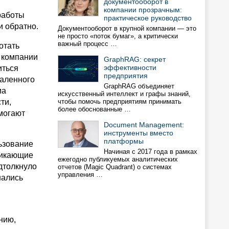
документооборот в
компании прозрачным:
работы
практическое руководство
и обратно.
Документооборот в крупной компании — это
не просто «поток бумаг», а критически
важный процесс …
отать
 компании
GraphRAG: cекрет
эффективности
иться
предприятия
даленного
GraphRAG объединяет
ма
искусственный интеллект и графы знаний,
ти,
чтобы помочь предприятиям принимать
более обоснованные …
могают
Document Management:
инструменты вместо
платформы
ьзование
Начиная с 2017 года в рамках
никающие
ежегодно публикуемых аналитических
дтолкнуло
отчетов (Magic Quadrant) о системах
управления …
шались
нию,