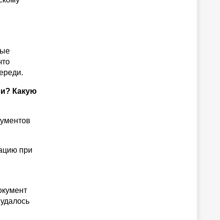
ные
что
ереди.
ии? Какую
кументов
ацию при
окумент
 удалось