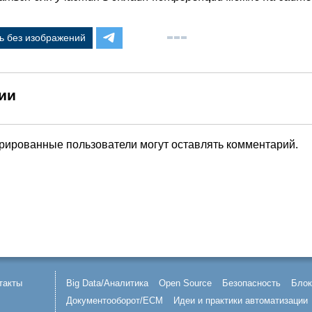
ь без изображений
ии
трированные пользователи могут оставлять комментарий.
такты
Big Data/Аналитика
Open Source
Безопасность
Блок
Документооборот/ECM
Идеи и практики автоматизации