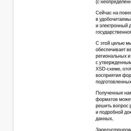
(с неопределен
Сейчас на пове
в удобочитаемы
и электронный 
государственног
С этой целью м
обеспечивает в
региональных и
с утвержденным
XSD-схеме, ото
восприятия фор
подготовленных
Полученные нам
форматов может
решить вопрос 
и подробной до
данных.
Зарегистриров