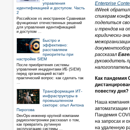
управления
Enterprise Cont
идентификацией и доступом. Часть
itWeek обратил
2
спикерам конф
Российское vs иностранное Сравнивая
поделиться св
функционал отечественных решений
для управления идентификацией
и трендов на 
и доступом …
юридически-зн
Быстро и
межорганизаци
эффективно:
документообор
расставляем
приоритеты при
рассказал
Евге
настройке SIEM
руководитель 
После приобретения системы
налогоплатель
управления инцидентами ИБ (SIEM)
перед организацией встаёт
практический вопрос: как сделать так
Как пандемия 
…
дистанцирован
повестку дня?
Трансформация ИТ-
инфраструктуры в
промышленном
Наша компания 
секторе: опыт Антона
автоматизации 
Пирогова
Пандемия COVID
DevOps-инженер крупной компании
радиоэлектроники рассказал о том,
на запросах и 
как превратить рутинную
на удаленную ра
эксплуатацию системы …