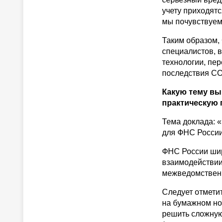
учету приходят
мы почувствуем
Таким образом,
специалистов, 
технологии, пе
последствия CO
Какую тему вы
практическую 
Тема доклада:
для ФНС России
ФНС России шир
взаимодействии
межведомствен
Следует отмети
на бумажном но
решить сложную