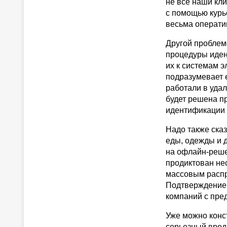
не все наши кл
с помощью курь
весьма операти
Другой проблем
процедуры иден
их к системам 
подразумевает 
работали в уда
будет решена п
идентификации 
Надо также сказ
еды, одежды и д
на офлайн-реше
продиктован не
массовым распр
Подтверждение 
компаний с пред
Уже можно конст
серьезный вред