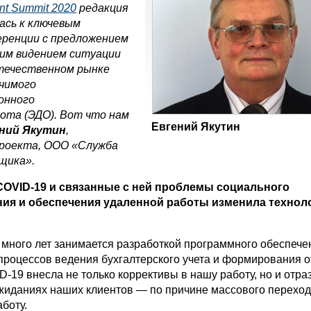
ent Summit 2020
редакция
ась к ключевым
еренции с предложением
оим видением ситуации
отечественном рынке
ачимого
онного
ота (ЭДО). Вот что нам
Евгений Якутин
ний Якутин
,
проекта, ООО «Служба
щика».
COVID-19 и связанные с ней проблемы социального
ия и обеспечения удаленной работы изменила технол
много лет занимается разработкой программного обеспече
процессов ведения бухгалтерского учета и формирования о
-19 внесла не только коррективы в нашу работу, но и отра
ожиданиях наших клиентов — по причине массового перехо
боту.