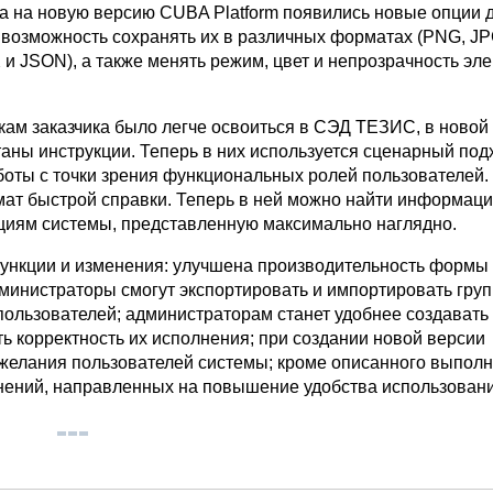
да на новую версию CUBA Platform появились новые опции 
 возможность сохранять их в различных форматах (PNG, JP
 и JSON), а также менять режим, цвет и непрозрачность эл
кам заказчика было легче освоиться в СЭД ТЕЗИС, в новой
аны инструкции. Теперь в них используется сценарный под
боты с точки зрения функциональных ролей пользователей.
ат быстрой справки. Теперь в ней можно найти информаци
иям системы, представленную максимально наглядно.
ункции и изменения: улучшена производительность формы
дминистраторы смогут экспортировать и импортировать гру
пользователей; администраторам станет удобнее создавать
ь корректность их исполнения; при создании новой версии
желания пользователей системы; кроме описанного выпол
нений, направленных на повышение удобства использовани