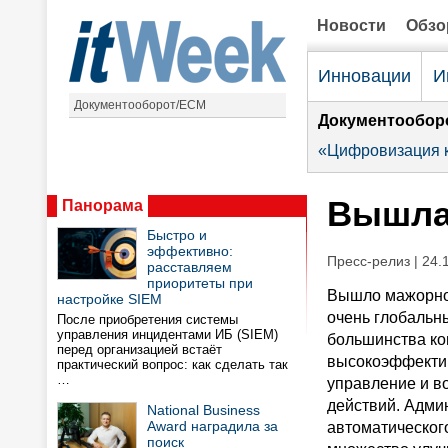
Новости
Обз
Инновации
И
Документооборот/ECM
Документообор
«Цифровизация к
Вышла 
Панорама
Быстро и
эффективно:
Пресс-релиз | 24.
расставляем
приоритеты при
Вышло мажорное
настройке SIEM
очень глобальн
После приобретения системы
управления инцидентами ИБ (SIEM)
большинства ко
перед организацией встаёт
высокоэффектив
практический вопрос: как сделать так
…
управление и в
действий. Адми
National Business
Award наградила за
автоматическог
поиск