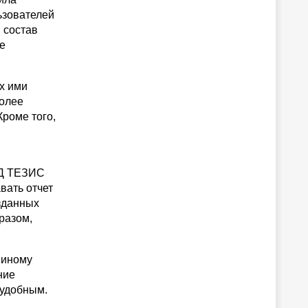
ьзователей
 состав
е
х ими
более
Кроме того,
СЭД ТЕЗИС
вать отчет
зданных
разом,
 иному
ние
 удобным.