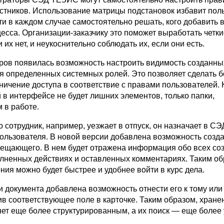
стников. Использование матрицы подстановок избавит пол
и в каждом случае самостоятельно решать, кого добавить в
есса. Организации-заказчику это поможет выработать четки
 их нет, и неукоснительно соблюдать их, если они есть.
ров появилась возможность настроить видимость созданны
ля определенных системных ролей. Это позволяет сделать 
ичение доступа в соответствие с правами пользователей. 
 в интерфейсе не будет лишних элементов, только папки,
 в работе.
о сотрудник, например, уезжает в отпуск, он назначает в 
льзователя. В новой версии добавлена возможность созда
мещающего. В нем будет отражена информация обо всех со
олненных действиях и оставленных комментариях. Таким об
ия можно будет быстрее и удобнее войти в курс дела.
и документа добавлена возможность отнести его к тому или
ив соответствующее поле в карточке. Таким образом, хране
нет еще более структурированным, а их поиск — еще более