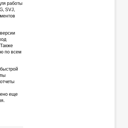
для работы
G, SVJ,
ементов
 версии
ход
 Также
ю по всем
 быстрой
ппы
 отчеты
нено еще
я.