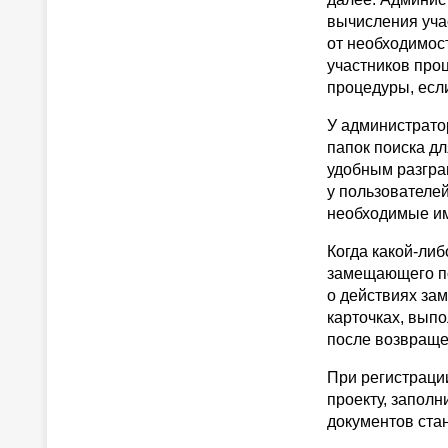
вычисления уча
от необходимост
участников проц
процедуры, если
У администрато
папок поиска д
удобным разгран
у пользователей
необходимые им
Когда какой-либ
замещающего по
о действиях за
карточках, вып
после возвращен
При регистраци
проекту, заполн
документов ста