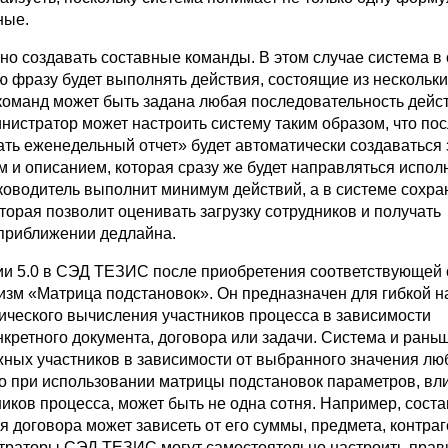
ные.
но создавать составные команды. В этом случае система в 
ю фразу будет выполнять действия, состоящие из нескольки
команд может быть задана любая последовательность дейс
нистратор может настроить систему таким образом, что по
ть еженедельный отчет» будет автоматически создаваться 
м и описанием, которая сразу же будет направляться испол
уководитель выполнит минимум действий, а в системе сохра
орая позволит оценивать загрузку сотрудников и получать
приближении дедлайна.
ии 5.0 в СЭД ТЕЗИС после приобретения соответствующей
изм «Матрица подстановок». Он предназначен для гибкой н
ического вычисления участников процесса в зависимости
нкретного документа, договора или задачи. Система и рань
жных участников в зависимости от выбранного значения лю
ко при использовании матрицы подстановок параметров, в
иков процесса, может быть не одна сотня. Например, соста
 договора может зависеть от его суммы, предмета, контраг
траторы СЭД ТЕЗИС могут самостоятельно настроить прав