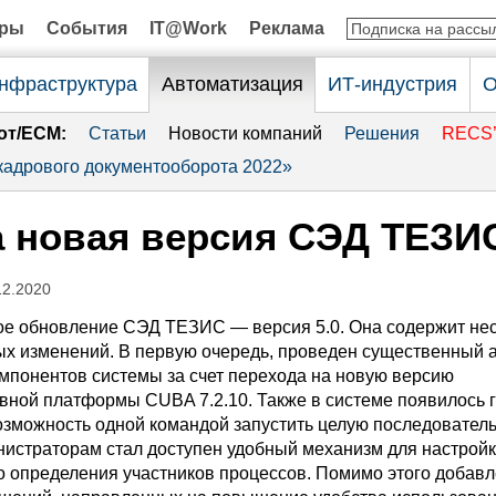
оры
События
IT@Work
Реклама
нфраструктура
Автоматизация
ИТ-индустрия
О
от/ECM:
Статьи
Новости компаний
Решения
RECS’
адрового документооборота 2022»
новая версия СЭД ТЕЗИС
12.2020
 обновление СЭД ТЕЗИС — версия 5.0. Она содержит нес
ых изменений. В первую очередь, проведен существенный 
мпонентов системы за счет перехода на новую версию
ной платформы CUBA 7.2.10. Также в системе появилось 
озможность одной командой запустить целую последовател
нистраторам стал доступен удобный механизм для настройк
о определения участников процессов. Помимо этого добав