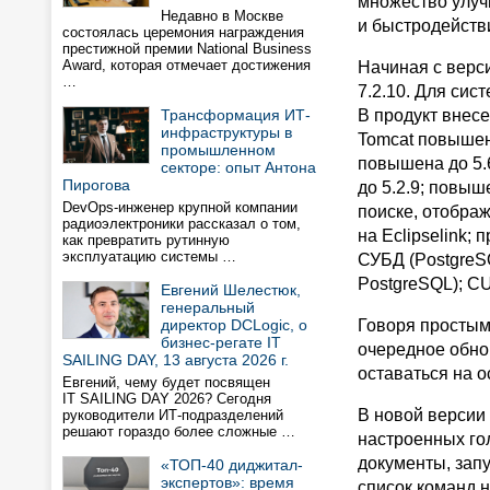
множество улуч
Недавно в Москве
и быстродейств
состоялась церемония награждения
престижной премии National Business
Award, которая отмечает достижения
Начиная с вер
…
7.2.10. Для сис
Трансформация ИТ-
В продукт внес
инфраструктуры в
Tomcat повышен
промышленном
повышена до 5.6
секторе: опыт Антона
Пирогова
до 5.2.9; повыш
DevOps-инженер крупной компании
поиске, отобра
радиоэлектроники рассказал о том,
на Eclipselink
как превратить рутинную
эксплуатацию системы …
СУБД (PostgreSQ
PostgreSQL); C
Евгений Шелестюк,
генеральный
директор DCLogic, о
Говоря простым
бизнес-регате IT
очередное обно
SAILING DAY, 13 августа 2026 г.
оставаться на о
Евгений, чему будет посвящен
IT SAILING DAY 2026? Сегодня
В новой версии
руководители ИТ-подразделений
решают гораздо более сложные …
настроенных гол
документы, запу
«ТОП-40 диджитал-
экспертов»: время
список команд н