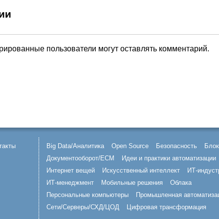
ии
трированные пользователи могут оставлять комментарий.
такты
Big Data/Аналитика
Open Source
Безопасность
Блок
Документооборот/ECM
Идеи и практики автоматизации
Интернет вещей
Искусственный интеллект
ИТ-индуст
ИТ-менеджмент
Мобильные решения
Облака
Персональные компьютеры
Промышленная автоматиза
Сети/Серверы/СХД/ЦОД
Цифровая трансформация