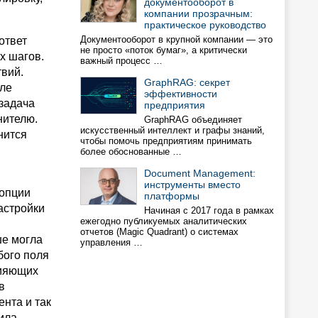
документооборот в
компании прозрачным:
практическое руководство
Документооборот в крупной компании — это
ответ
не просто «поток бумаг», а критически
х шагов.
важный процесс …
твий.
GraphRAG: cекрет
сле
эффективности
задача
предприятия
нителю.
GraphRAG объединяет
искусственный интеллект и графы знаний,
нится
чтобы помочь предприятиям принимать
более обоснованные …
Document Management:
инструменты вместо
 опции
платформы
астройки
Начиная с 2017 года в рамках
ежегодно публикуемых аналитических
отчетов (Magic Quadrant) о системах
ше могла
управления …
бого поля
лияющих
в
ента и так
ила