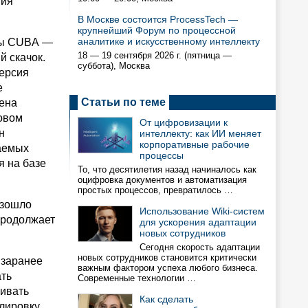
ния
В Москве состоится ProcessTech —
крупнейший Форум по процессной
аналитике и искусственному интеллекту
мы CUBA —
18 — 19 сентября 2026 г. (пятница —
й скачок.
суббота), Москва
версия
e
Статьи по теме
шена
товом
От цифровизации к
н
интеллекту: как ИИ меняет
корпоративные рабочие
ваемых
процессы
я на базе
То, что десятилетия назад начиналось как
оцифровка документов и автоматизация
простых процессов, превратилось …
изошло
Использование Wiki-систем
продолжает
для ускорения адаптации
новых сотрудников
Сегодня скорость адаптации
новых сотрудников становится критически
 заранее
важным фактором успеха любого бизнеса.
ать
Современные технологии …
чивать
Как сделать
лировку,