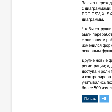
За счет перехо
с диаграммами:
PDF, CSV, XLSX
диаграммы.
Чтобы сотрудни
были переработ
с описанием ра
изменился форм
основным функц
Другие новые ф
регистрации; а
доступа и роли 
и контролироват
учитывались по
более 500 изме
Печать