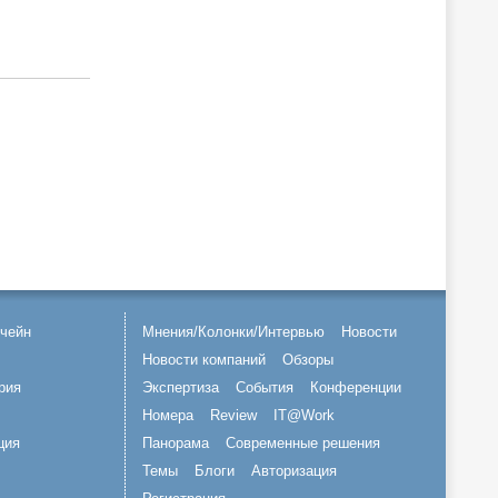
чейн
Мнения/Колонки/Интервью
Новости
Новости компаний
Обзоры
рия
Экспертиза
События
Конференции
Номера
Review
IT@Work
ция
Панорама
Современные решения
Темы
Блоги
Авторизация