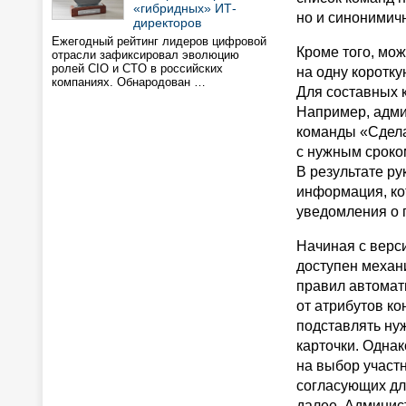
«гибридных» ИТ-
но и синонимич
директоров
Ежегодный рейтинг лидеров цифровой
Кроме того, мож
отрасли зафиксировал эволюцию
ролей CIO и CTO в российских
на одну коротку
компаниях. Обнародован …
Для составных 
Например, адми
команды «Сдела
с нужным сроко
В результате р
информация, кот
уведомления о 
Начиная с верс
доступен механ
правил автомат
от атрибутов ко
подставлять ну
карточки. Одна
на выбор участн
согласующих для
далее. Админис