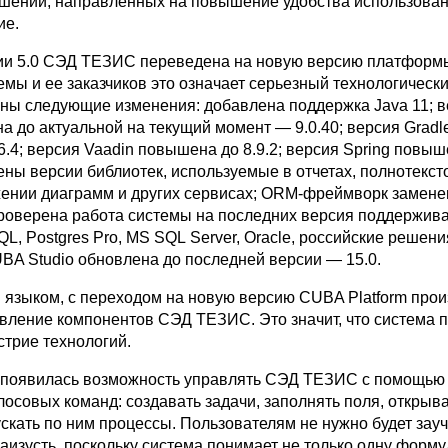
шений, направленных на повышение удобства использова
ие.
сии 5.0 СЭД ТЕЗИС переведена на новую версию платфор
темы и ее заказчиков это означает серьезный технологически
ены следующие изменения: добавлена поддержка Java 11; 
а до актуальной на текущий момент — 9.0.40; версия Gradl
.4; версия Vaadin повышена до 8.9.2; версия Spring повы
ены версии библиотек, используемые в отчетах, полнотекс
жении диаграмм и других сервисах; ORM-фреймворк замене
; проверена работа системы на последних версия поддержи
L, Postgres Pro, MS SQL Server, Oracle, российские решени
UBA Studio обновлена до последней версии — 15.0.
 языком, с переходом на новую версию CUBA Platform про
вление компонентов СЭД ТЕЗИС. Это значит, что система 
стрие технологий.
 появилась возможность управлять СЭД ТЕЗИС с помощью
осовых команд: создавать задачи, заполнять поля, открыв
скать по ним процессы. Пользователям не нужно будет зау
аизусть, поскольку система понимает не только одну форму