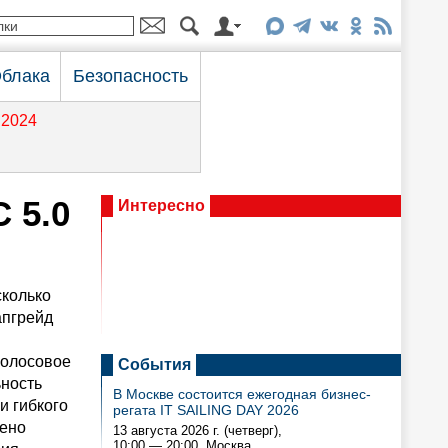
блака
Безопасность
2024
 5.0
Интересно
колько
апгрейд
голосовое
События
ьность
В Москве состоится ежегодная бизнес-
и гибкого
регата IT SAILING DAY 2026
лено
13 августа 2026 г. (четверг),
10:00 — 20:00
, Москва