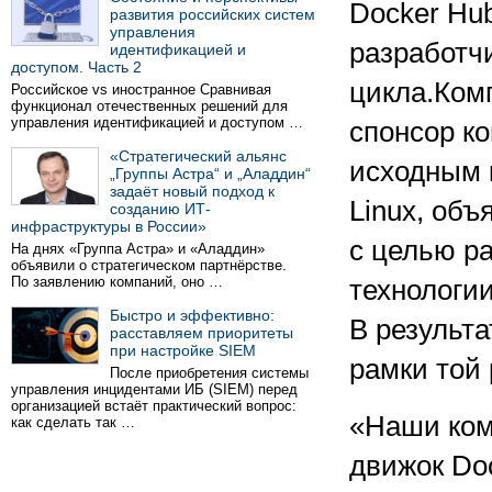
Docker Hu
развития российских систем
управления
разработч
идентификацией и
доступом. Часть 2
цикла.Ком
Российское vs иностранное Сравнивая
функционал отечественных решений для
управления идентификацией и доступом …
спонсор к
«Стратегический альянс
исходным 
„Группы Астра“ и „Аладдин“
задаёт новый подход к
Linux, объ
созданию ИТ-
инфраструктуры в России»
с целью р
На днях «Группа Астра» и «Аладдин»
объявили о стратегическом партнёрстве.
По заявлению компаний, оно …
технологи
Быстро и эффективно:
В результа
расставляем приоритеты
при настройке SIEM
рамки той 
После приобретения системы
управления инцидентами ИБ (SIEM) перед
организацией встаёт практический вопрос:
«Наши ком
как сделать так …
движок Doc