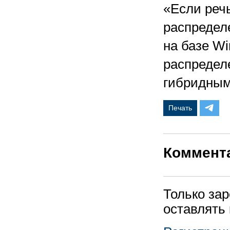
«Если реч
распределе
на базе Wi
распредел
гибридным
Печать
Коммент
Только за
оставлять