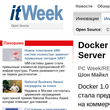
Новости
Обзо
Инновации
Ин
Open Source
Open Source:
С
Docker
Панорама
Новое поколение IdM-
Server
систем полностью заменит
привычные сегодня IdM?
IdM-системы давно стали
привычным элементом корпоративной ИТ-
PC Week/RE 
инфраструктуры. Рынок развивается уже
Шон Майкл 
не первое десятилетие …
National Business Award
Docker 1.
наградила за поиск
Недавно в Москве состоялась
стала пре
церемония награждения
престижной премии National Business Award,
которая отмечает достижения …
на коммер
Состояние и перспективы