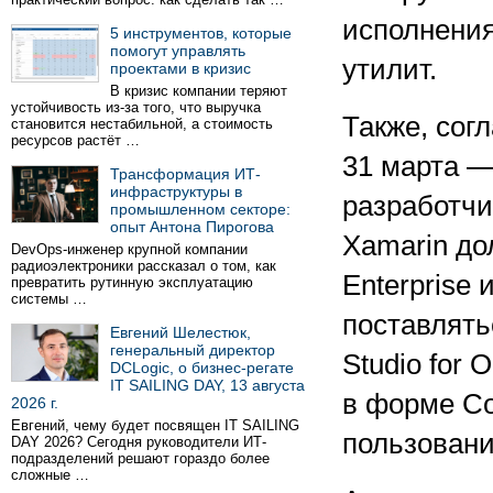
исполнения
5 инструментов, которые
помогут управлять
утилит.
проектами в кризис
В кризис компании теряют
устойчивость из-за того, что выручка
Также, сог
становится нестабильной, а стоимость
ресурсов растёт …
31 марта —
Трансформация ИТ-
инфраструктуры в
разработчи
промышленном секторе:
опыт Антона Пирогова
Xamarin до
DevOps-инженер крупной компании
радиоэлектроники рассказал о том, как
Enterprise 
превратить рутинную эксплуатацию
системы …
поставлять
Евгений Шелестюк,
генеральный директор
Studio for
DCLogic, о бизнес-регате
IT SAILING DAY, 13 августа
в форме Co
2026 г.
Евгений, чему будет посвящен IT SAILING
пользовани
DAY 2026? Сегодня руководители ИТ-
подразделений решают гораздо более
сложные …