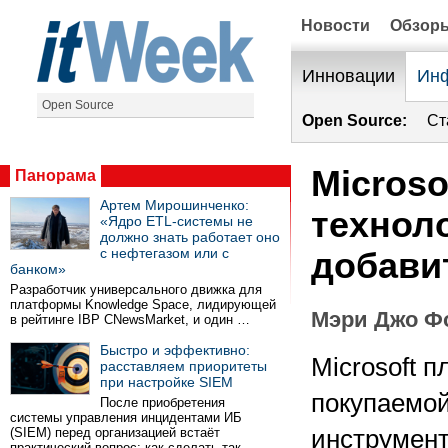
Новости
Обзор
Инновации
Инф
Open Source
Open Source:
Ст
Microso
Панорама
Артем Мирошинченко:
технол
«Ядро ETL-системы не
должно знать работает оно
с нефтегазом или с
добавит
банком»
Разработчик универсального движка для
платформы Knowledge Space, лидирующей
Мэри Джо Ф
в рейтинге IBP CNewsMarket, и один …
Быстро и эффективно:
Microsoft 
расставляем приоритеты
при настройке SIEM
покупаемой
После приобретения
системы управления инцидентами ИБ
(SIEM) перед организацией встаёт
инструмент
практический вопрос: как сделать так …