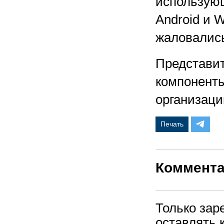
использующ
Android и 
жаловались
Представит
компоненты
организаци
Печать
Коммент
Только зар
оставлять 