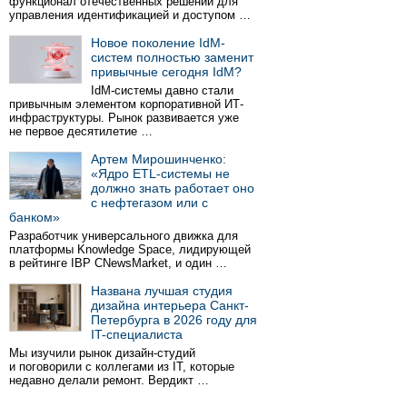
функционал отечественных решений для
управления идентификацией и доступом …
Новое поколение IdM-
систем полностью заменит
привычные сегодня IdM?
IdM-системы давно стали
привычным элементом корпоративной ИТ-
инфраструктуры. Рынок развивается уже
не первое десятилетие …
Артем Мирошинченко:
«Ядро ETL-системы не
должно знать работает оно
с нефтегазом или с
банком»
Разработчик универсального движка для
платформы Knowledge Space, лидирующей
в рейтинге IBP CNewsMarket, и один …
Названа лучшая студия
дизайна интерьера Санкт-
Петербурга в 2026 году для
IT-специалиста
Мы изучили рынок дизайн-студий
и поговорили с коллегами из IT, которые
недавно делали ремонт. Вердикт …