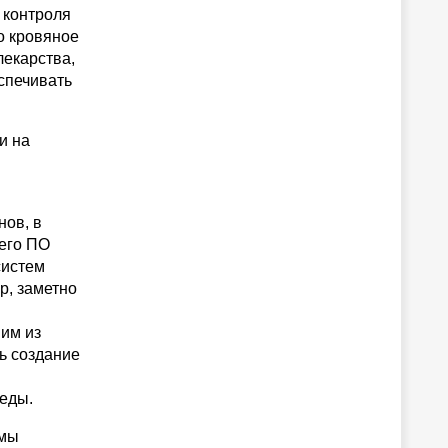
 контроля
о кровяное
лекарства,
спечивать
и на
нов, в
его ПО
систем
р, заметно
им из
ь создание
еды.
рмы