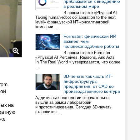
приближается к внедрению
в реальном мире
В новом отчете «Physical AI:
Taking human-robot collaboration to the next
level» французской ИТ-консалтинговой
компании …
Forrester: физический ИИ
важнее, чем
человекоподобные роботы
В новом отчете Forrester
«Physical AI Perceives, Reasons, And Acts
In The Real World » утверждается, что более
…
3D-печать как часть ИТ-
инфраструктуры
tom.
предприятия: от CAD до
ной
производственного контура
Аддитивные технологии окончательно
вышли за рамки лабораторий
ных на
и прототипирования. Сегодня 3D-печать
ратную
становится …
уже