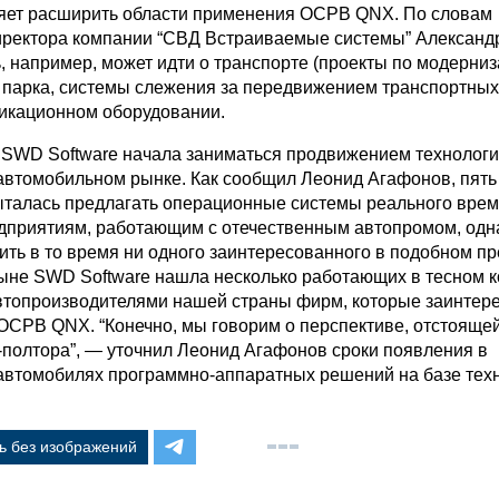
яет расширить области применения ОСРВ QNX. По словам
иректора компании “СВД Встраиваемые системы” Александ
, например, может идти о транспорте (проекты по модерни
 парка, системы слежения за передвижением транспортных
икационном оборудовании.
 SWD Software начала заниматься продвижением технолог
автомобильном рынке. Как сообщил Леонид Агафонов, пять 
ыталась предлагать операционные системы реального вре
дприятиям, работающим с отечественным автопромом, одн
ить в то время ни одного заинтересованного в подобном п
ыне SWD Software нашла несколько работающих в тесном к
топроизводителями нашей страны фирм, которые заинтер
ОСРВ QNX. “Конечно, мы говорим о перспективе, отстоящей
-полтора”, — уточнил Леонид Агафонов сроки появления в
автомобилях программно-аппаратных решений на базе тех
ь без изображений