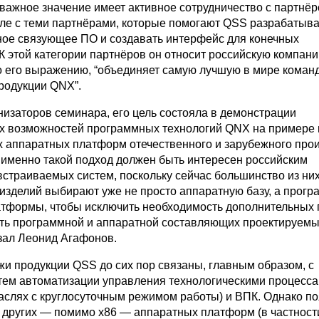
важное значение имеет активное сотрудничество с партнёр
исле с теми партнёрами, которые помогают QSS разрабатыва
ное связующее ПО и создавать интерфейс для конечных
 К этой категории партнёров он относит российскую компа
по его выражению, “объединяет самую лучшую в мире коман
родукции QNX”.
низаторов семинара, его цель состояла в демонстрации
 возможностей программных технологий QNX на примере
 аппаратных платформ отечественного и зарубежного прои
, именно такой подход должен быть интересен российским
встраиваемых систем, поскольку сейчас большинство из ни
 изделий выбирают уже не просто аппаратную базу, а прогр
тформы, чтобы исключить необходимость дополнительных 
ть программной и аппаратной составляющих проектируемы
азал Леонид Агафонов.
жи продукции QSS до сих пор связаны, главным образом, с
тем автоматизации управления технологическими процесс
раслях с круглосуточным режимом работы) и ВПК. Однако п
других — помимо x86 — аппаратных платформ (в частност