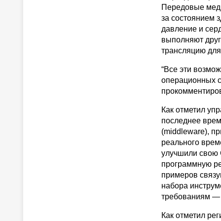
Передовые меди
за состоянием 
давление и сер
выполняют друг
трансляцию для
“Все эти возмож
операционных с
прокомментиров
Как отметил уп
последнее врем
(middleware), 
реального време
улучшили свою 
программную ре
примеров связу
набора инструм
требованиям — 
Как отметил ре