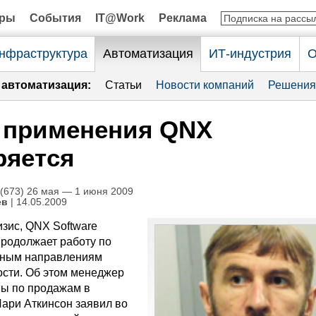
оры
События
IT@Work
Реклама
нфраструктура
Автоматизация
ИТ-индустрия
О
автоматизация:
Статьи
Новости компаний
Решения
 применения QNX
ряется
673) 26 мая — 1 июня 2009
ев
| 14.05.2009
изис, QNX Software
продолжает работу по
нным направлениям
ости. Об этом менеджер
ы по продажам в
ари Аткинсон заявил во