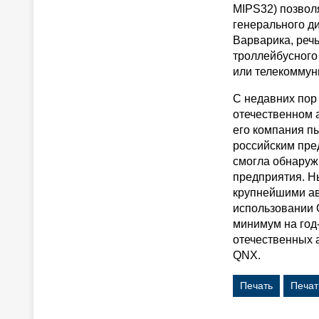
MIPS32) позвол
генерального д
Варварика, речь
троллейбусного
или телекоммун
С недавних пор
отечественном 
его компания п
российским пре
смогла обнаруж
предприятия. Н
крупнейшими ав
использовании 
минимум на год
отечественных 
QNX.
Печать
Печат