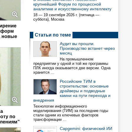
крупнейший Форум по процессной
аналитике и искусственному интеллекту
18 — 19 сентября 2026 г. (пятница —
суббота), Москва
ширение
тформ
Статьи по теме
а новые
Аудит вы прошли.
Производство встанет через
месяц
На промышленном
предприятии у одной и той же программы
ПЛК иногда оказывается две версии. Одна
хранится …
Российские ТИМ в
строительстве: основные
драйверы и подводные
камни на пути перехода и
внедрения
Технологии информационного
моделирования (ТИМ) за последние годы
на
стали одним из ключевых факторов
оту по
трансформации …
лениям”
Capgemini: физический ИИ