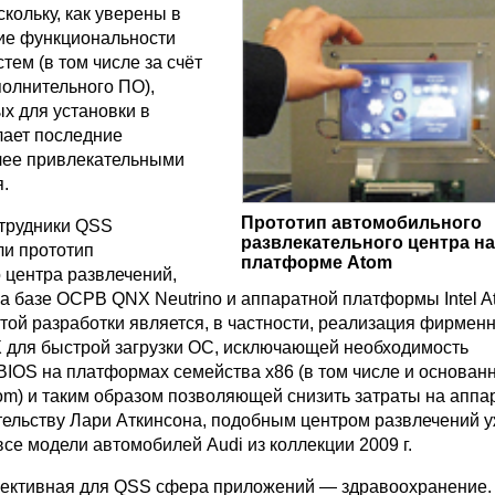
скольку, как уверены в
ие функциональности
тем (в том числе за счёт
олнительного ПО),
х для установки в
лает последние
лее привлекательными
.
Прототип автомобильного
трудники QSS
развлекательного центра на
и прототип
платформе Atom
 центра развлечений,
а базе ОСРВ QNX Neutrino и аппаратной платформы Intel A
той разработки является, в частности, реализация фирмен
 для быстрой загрузки ОС, исключающей необходимость
BIOS на платформах семейства x86 (в том числе и основан
om) и таким образом позволяющей снизить затраты на аппа
етельству Лари Аткинсона, подобным центром развлечений 
се модели автомобилей Audi из коллекции 2009 г.
ективная для QSS сфера приложений — здравоохранение.