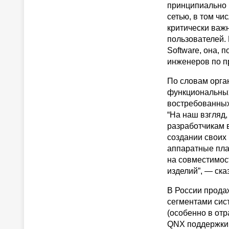
принципиально 
сетью, в том ч
критически важ
пользователей.
Software, она, 
инженеров по п
По словам орга
функциональных
востребованных
“На наш взгляд
разработчикам 
создании своих
аппаратные пла
на совместимос
изделий”, — ск
В России прода
сегментами сис
(особенно в от
QNX поддержки 