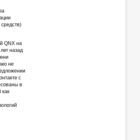
ра
зации
 средств)
ий QNX на
лет назад
мени
ако не
редложении
онтакте с
есованы в
 как
нологий