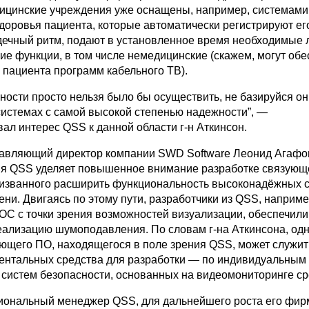
цинские учреждения уже оснащены, например, системами
здоровья пациента, которые автоматически регистрируют ег
дечный ритм, подают в установленное время необходимые 
ие функции, в том числе немедицинские (скажем, могут обе
 пациента программ кабельного ТВ).
ности просто нельзя было бы осуществить, не базируйся он
истемах с самой высокой степенью надежности”, —
ал интерес QSS к данной области г-н Аткинсон.
равляющий директор компании SWD Software Леонид Агафо
я QSS уделяет повышенное внимание разработке связующ
призванного расширить функциональность высоконадёжных 
ни. Двигаясь по этому пути, разработчики из QSS, наприме
ОС с точки зрения возможностей визуализации, обеспечили
ализацию шумоподавления. По словам г-на Аткинсона, одн
ющего ПО, находящегося в поле зрения QSS, может служит
ентальных средства для разработки — по индивидуальным
систем безопасности, основанных на видеомониторинге ср
гиональный менеджер QSS, для дальнейшего роста его фи