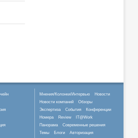
чейн
Мнения/Колонки/Интервью
Новости
Новости компаний
Обзоры
рия
Экспертиза
События
Конференции
Номера
Review
IT@Work
ция
Панорама
Современные решения
Темы
Блоги
Авторизация