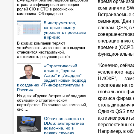
Ежегодный рейтинг лидеров цифровой
время организо
отрасли зафиксировал эволюцию
компаниями SWD
ролей CIO и CTO в российских
компаниях. Обнародован …
Встраиваемые с
семинара “Дни 
5 инструментов,
которые помогут
словам, QSS, в 
управлять проектами
совершенствова
в кризис
операционную с
В кризис компании теряют
времени (ОСРВ)
устойчивость из-за того, что выручка
становится нестабильной,
функциональны
а стоимость ресурсов растёт …
“Конечно, сейча
«Стратегический
альянс „Группы
усиленного нар
Астра“ и „Аладдин“
НИОКР”, — замет
задаёт новый подход
к созданию ИТ-инфраструктуры в
посетовав на то
России»
глобального фи
На днях «Группа Астра» и «Аладдин»
кризиса фирма 
объявили о стратегическом
столь динамично
партнёрстве. По заявлению компаний,
оно …
Однако QSS пл
активизировать
Облачная защита от
DDoS: альтернатива
перспективных 
возможна, но в
Например, в об
редких случаях