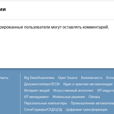
ии
трированные пользователи могут оставлять комментарий.
такты
Big Data/Аналитика
Open Source
Безопасность
Блок
Документооборот/ECM
Идеи и практики автоматизации
Интернет вещей
Искусственный интеллект
ИТ-индуст
ИТ-менеджмент
Мобильные решения
Облака
Персональные компьютеры
Промышленная автоматиза
Сети/Серверы/СХД/ЦОД
Цифровая трансформация