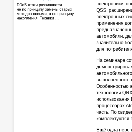
электроники, по
DDoS-атаки развиваются
не по принципу замены старых
QSS, расширен
методов новыми, а по принципу
электронных сис
накопления. Техники …
применения доп
предназначенны
автомобили, де
значительно бо
для потребителя
На семинаре со
демонстрировал
автомобильного
выполненного н
Особенностью э
технологии QNX
использования 
процессорах At
часть. По свид
комплектуются в
Ещё одна персп