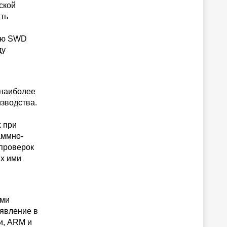
ской
ть
нию SWD
ду
 наиболее
зводства.
х при
аммно-
проверок
х ими
ами
оявление в
и, ARM и