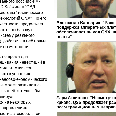
ванного российскими
 Software и “СВД
истемы” технического
технологий QNX”. По его
Александр Варварик: “Рас
частности, продолжает
поддержки аппаратных пла
ть свою базовую
обеспечивает выход QNX н
истему реального
рынки”
, добавляя в неё новые
е возможности.
с не время для
ащивания инвестиций в
ил г-н Аткинсон,
, что в условиях
нансово-экономического
не может развиваться
, как ей хотелось бы.
анирует
Лари Аткинсон: “Несмотря 
ся на некоторых
кризис, QSS продолжает раб
всем традиционным направ
направлениях.
ласти автомобильной