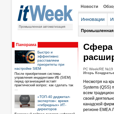
Новости
Обз
Инновации
И
Промышленная автоматизация
Промышленная 
Сфера
Панорама
Быстро и
расши
эффективно:
расставляем
приоритеты при
настройке SIEM
PC Week/RE №19 (
Игорь Кондрать
После приобретения системы
управления инцидентами ИБ (SIEM)
перед организацией встаёт
Несмотря на кр
практический вопрос: как сделать так
Systems (QSS) 
…
всем традицио
«ТОП-40 диджитал-
своей деятельн
экспертов»: время
канадской фирм
«гибридных» ИТ-
директоров
регионе EMEA Л