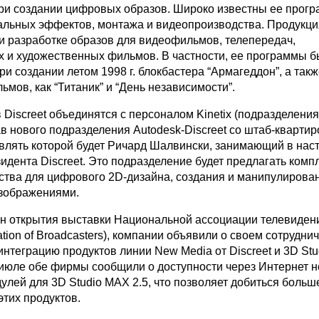
ри создании цифровых образов. Широко известны ее прог
альных эффектов, монтажа и видеопроизводства. Продукция
и разработке образов для видеофильмов, телепередач,
 и художественных фильмов. В частности, ее программы 
и создании летом 1998 г. блокбастера “Армагеддон”, а такж
мов, как “Титаник” и “День независимости”.
 Discreet объединятся с персоналом Kinetix (подразделения
ав нового подразделения Autodesk-Discreet со штаб-квартир
влять которой будет Ричард Шалвински, занимающий в нас
идента Discreet. Это подразделение будет предлагать ком
ства для цифрового 2D-дизайна, создания и манипулирова
зображениями.
нун открытия выставки Национальной ассоциации телевиден
iation of Broadcasters), компании объявили о своем сотрудни
нтеграцию продуктов линии New Media от Discreet и 3D St
 В июле обе фирмы сообщили о доступности через Интернет 
улей для 3D Studio MAX 2.5, что позволяет добиться больш
этих продуктов.