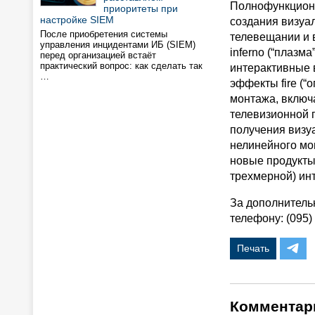
Полнофункциона
приоритеты при
настройке SIEM
создания визуа
После приобретения системы
телевещании и 
управления инцидентами ИБ (SIEM)
inferno (“плазм
перед организацией встаёт
практический вопрос: как сделать так
интерактивные 
…
эффекты fire (“
монтажа, включа
телевизионной 
получения визуа
нелинейного мо
новые продукты 
трехмерной) ин
За дополнитель
телефону: (095)
Печать
Комментар