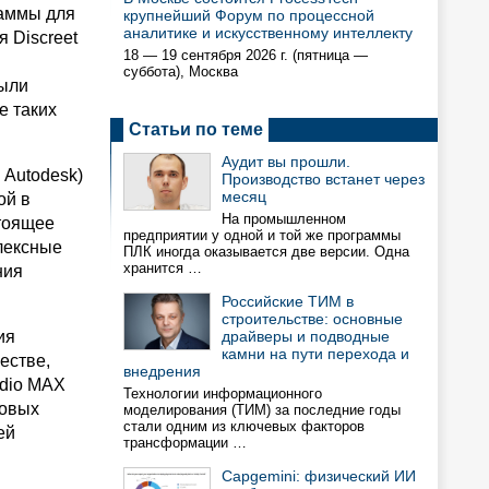
раммы для
крупнейший Форум по процессной
аналитике и искусственному интеллекту
 Discreet
18 — 19 сентября 2026 г. (пятница —
суббота), Москва
были
е таких
Статьи по теме
Аудит вы прошли.
 Autodesk)
Производство встанет через
месяц
ой в
На промышленном
тоящее
предприятии у одной и той же программы
плексные
ПЛК иногда оказывается две версии. Одна
хранится …
ния
Российские ТИМ в
строительстве: основные
ия
драйверы и подводные
камни на пути перехода и
честве,
внедрения
udio MAX
Технологии информационного
новых
моделирования (ТИМ) за последние годы
стали одним из ключевых факторов
ей
трансформации …
Capgemini: физический ИИ