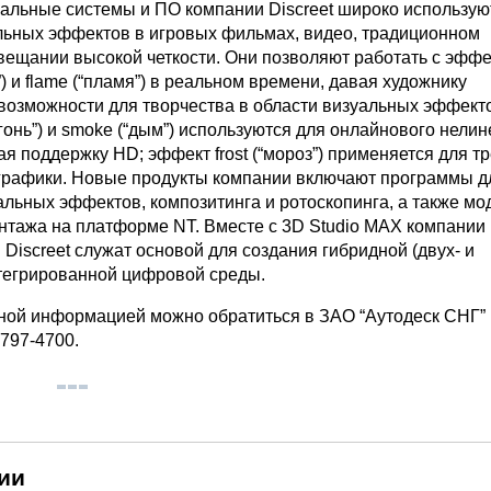
льные системы и ПО компании Discreet широко использую
льных эффектов в игровых фильмах, видео, традиционном
вещании высокой четкости. Они позволяют работать с эфф
а”) и flame (“пламя”) в реальном времени, давая художнику
возможности для творчества в области визуальных эффект
огонь”) и smoke (“дым”) используются для онлайнового нели
я поддержку HD; эффект frost (“мороз”) применяется для т
графики. Новые продукты компании включают программы д
льных эффектов, композитинга и ротоскопинга, а также мо
нтажа на платформе NT. Вместе с 3D Studio MAX компании K
Discreet служат основой для создания гибридной (двух- и
тегрированной цифровой среды.
ной информацией можно обратиться в ЗАО “Аутодеск СНГ”
 797-4700.
ии