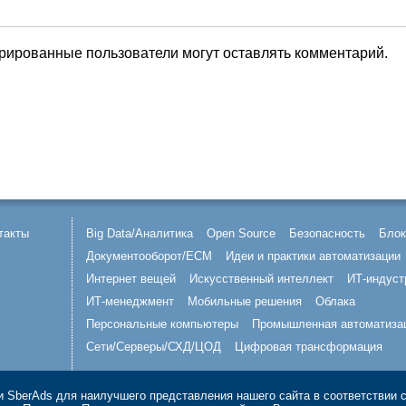
трированные пользователи могут оставлять комментарий.
такты
Big Data/Аналитика
Open Source
Безопасность
Блок
Документооборот/ECM
Идеи и практики автоматизации
Интернет вещей
Искусственный интеллект
ИТ-индуст
ИТ-менеджмент
Мобильные решения
Облака
Персональные компьютеры
Промышленная автоматиза
Сети/Серверы/СХД/ЦОД
Цифровая трансформация
 SberAds для наилучшего представления нашего сайта в соответствии 