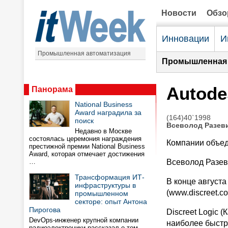
Новости
Обз
Инновации
И
Промышленная автоматизация
Промышленная 
Autode
Панорама
National Business
Award наградила за
(164)40`1998
поиск
Всеволод Разев
Недавно в Москве
состоялась церемония награждения
Компании объед
престижной премии National Business
Award, которая отмечает достижения
…
Всеволод Разев
Трансформация ИТ-
В конце августа
инфраструктуры в
(www.discreet.c
промышленном
секторе: опыт Антона
Пирогова
Discreet Logic 
DevOps-инженер крупной компании
наиболее быстр
радиоэлектроники рассказал о том,