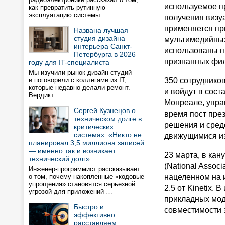
используемое п
как превратить рутинную
эксплуатацию системы …
получения визу
применяется пр
Названа лучшая
студия дизайна
мультимедийных
интерьера Санкт-
использованы пр
Петербурга в 2026
признанных филь
году для IT-специалиста
Мы изучили рынок дизайн-студий
и поговорили с коллегами из IT,
350 сотрудников
которые недавно делали ремонт.
и войдут в сост
Вердикт …
Монреале, упра
Сергей Кузнецов о
время пост през
техническом долге в
решения и сред
критических
системах: «Никто не
движущимися и
планировал 3,5 миллиона записей
— именно так и возникает
23 марта, в ка
технический долг»
(National Assoc
Инженер-программист рассказывает
о том, почему накопленные «кодовые
нацеленном на и
упрощения» становятся серьезной
2.5 от Kinetix.
угрозой для приложений …
прикладных мод
Быстро и
совместимости 
эффективно:
расставляем