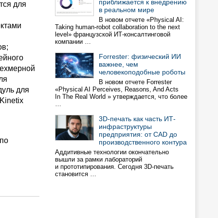
приближается к внедрению
тся для
в реальном мире
В новом отчете «Physical AI:
ектами
Taking human-robot collaboration to the next
level» французской ИТ-консалтинговой
компании …
ов;
Forrester: физический ИИ
нейного
важнее, чем
рехмерной
человекоподобные роботы
ля
В новом отчете Forrester
дуль для
«Physical AI Perceives, Reasons, And Acts
In The Real World » утверждается, что более
inetix
…
3D-печать как часть ИТ-
инфраструктуры
предприятия: от CAD до
 по
производственного контура
Аддитивные технологии окончательно
вышли за рамки лабораторий
и прототипирования. Сегодня 3D-печать
становится …