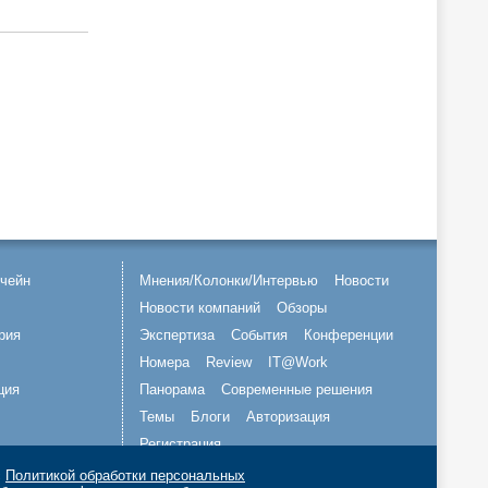
чейн
Мнения/Колонки/Интервью
Новости
Новости компаний
Обзоры
рия
Экспертиза
События
Конференции
Номера
Review
IT@Work
ция
Панорама
Современные решения
Темы
Блоги
Авторизация
Регистрация
с
Политикой обработки персональных
Подписывайтесь на нас