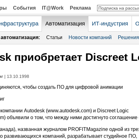
оры
События
IT@Work
Реклама
нфраструктура
Автоматизация
ИТ-индустрия
О
автоматизация:
Статьи
Новости компаний
Решения
sk приобретает Discreet L
иг
| 13.10.1998
иняются, чтобы создать ПО для цифровой анимации
иг
 компании Autodesk (www.autodesk.com) и Discreet Logic
om) объявили о том, что между ними достигнуто соглашение 
(Канада), названная журналом PROFITMagazine одной из тре
о развивающихся компаний, разрабатывает студийное ПО,