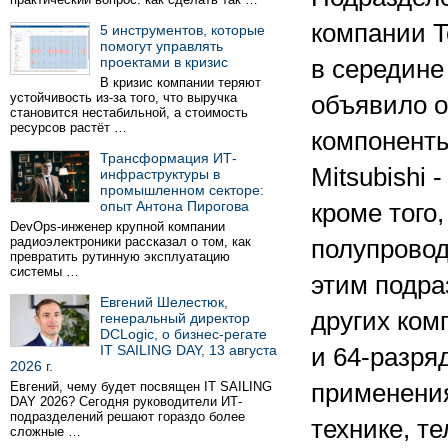
компании T
5 инструментов, которые
помогут управлять
проектами в кризис
в середине
В кризис компании теряют
устойчивость из-за того, что выручка
объявило о
становится нестабильной, а стоимость
ресурсов растёт …
компонент
Трансформация ИТ-
Mitsubishi
инфраструктуры в
промышленном секторе:
опыт Антона Пирогова
кроме того
DevOps-инженер крупной компании
радиоэлектроники рассказал о том, как
полупрово
превратить рутинную эксплуатацию
системы …
этим подра
Евгений Шелестюк,
других комп
генеральный директор
DCLogic, о бизнес-регате
IT SAILING DAY, 13 августа
и 64-разря
2026 г.
Евгений, чему будет посвящен IT SAILING
применения
DAY 2026? Сегодня руководители ИТ-
подразделений решают гораздо более
технике, т
сложные …