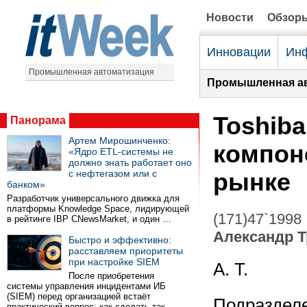
Новости
Обзор
Инновации
Инф
Промышленная автоматизация
Промышленная ав
Toshiba
Панорама
Артем Мирошинченко:
компон
«Ядро ETL-системы не
должно знать работает оно
с нефтегазом или с
рынке
банком»
Разработчик универсального движка для
платформы Knowledge Space, лидирующей
(171)47`1998
в рейтинге IBP CNewsMarket, и один …
Александр 
Быстро и эффективно:
расставляем приоритеты
при настройке SIEM
А. Т.
После приобретения
системы управления инцидентами ИБ
(SIEM) перед организацией встаёт
Подразделе
практический вопрос: как сделать так …