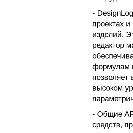
- DesignLo
проектах и
изделий. Э
редактор м
обеспечив
формулам и
позволяет 
высоком ур
параметрич
- Общие AP
средств, п