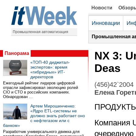
Новости
Обзор
Инновации
Инф
Промышленная автоматизация
Промышленная ав
NX 3: U
Панорама
«ТОП-40 диджитал-
Deas
экспертов»: время
«гибридных» ИТ-
директоров
Ежегодный рейтинг лидеров цифровой
(456)42`2004
отрасли зафиксировал эволюцию ролей
Елена Горет
CIO и CTO в российских компаниях.
Обнародован …
ПРОДУКТ
Артем Мирошинченко:
«Ядро ETL-системы не
должно знать работает оно
с нефтегазом или с
Компания U
банком»
Разработчик универсального движка для
очередную