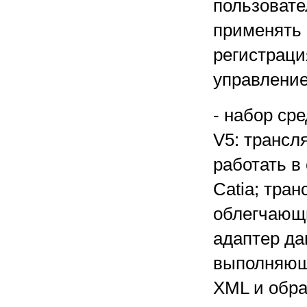
пользовате
применять 
регистраци
управление
- набор ср
V5: трансл
работать в
Catia; тра
облегчающи
адаптер да
выполняющ
XML и обра