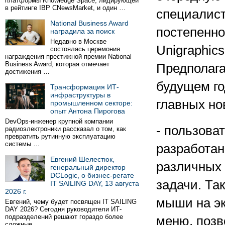
платформы Knowledge Space, лидирующей
в рейтинге IBP CNewsMarket, и один …
специалист
National Business Award
постепенно
наградила за поиск
Недавно в Москве
Unigraphics
состоялась церемония
награждения престижной премии National
Business Award, которая отмечает
Предполага
достижения …
будущем го
Трансформация ИТ-
инфраструктуры в
главных но
промышленном секторе:
опыт Антона Пирогова
DevOps-инженер крупной компании
- пользова
радиоэлектроники рассказал о том, как
превратить рутинную эксплуатацию
системы …
разработан
Евгений Шелестюк,
различных 
генеральный директор
DCLogic, о бизнес-регате
задачи. Так
IT SAILING DAY, 13 августа
2026 г.
мыши на эк
Евгений, чему будет посвящен IT SAILING
DAY 2026? Сегодня руководители ИТ-
подразделений решают гораздо более
меню, позв
сложные …