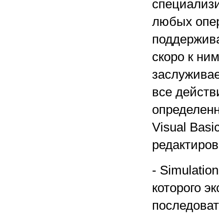
специализ
любых опер
поддержива
скоро к ни
заслуживае
все действ
определенн
Visual Bas
редактиров
- Simulatio
которого э
последоват