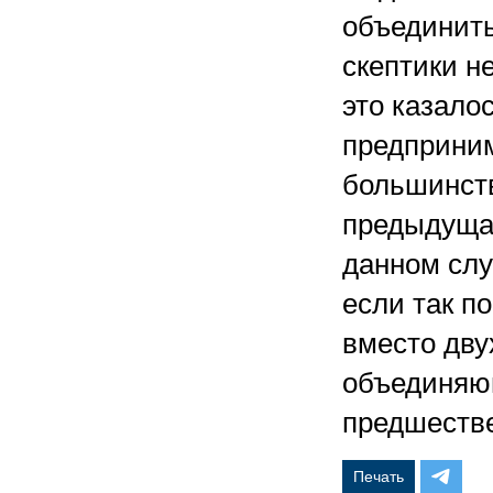
объединить
скептики н
это казало
предприним
большинств
предыдущая
данном слу
если так п
вместо дву
объединяю
предшеств
Печать