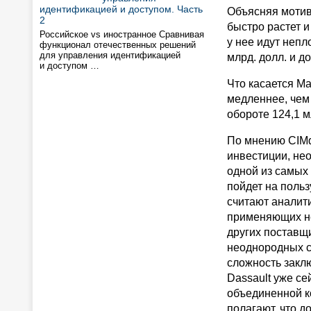
идентификацией и доступом. Часть
Объясняя мотив
2
быстро растет и
Российское vs иностранное Сравнивая
у нее идут непл
функционал отечественных решений
для управления идентификацией
млрд. долл. и до
и доступом …
Что касается Ma
медленнее, чем 
обороте 124,1 м
По мнению CIMda
инвестиции, не
одной из самых 
пойдет на польз
считают аналити
применяющих не
других поставщи
неоднородных ср
сложность заклю
Dassault уже се
объединенной к
полагают, что д