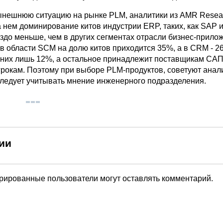
нешнюю ситуацию на рынке PLM, аналитики из AMR Resea
а нем доминирование китов индустрии ERP, таких, как SAP и
здо меньше, чем в других сегментах отрасли бизнес-прило
 в области SCM на долю китов приходится 35%, а в CRM - 26
 них лишь 12%, а остальное принадлежит поставщикам САП
рокам. Поэтому при выборе PLM-продуктов, советуют анали
ледует учитывать мнение инженерного подразделения.
ии
трированные пользователи могут оставлять комментарий.