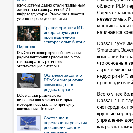
IdM-системы давно стали привычным
области PLM пер
элементом корпоративной ИТ-
Сделка знаменат
инфраструктуры. Рынок развивается
уже не первое десятилетие …
независимых PL
мнению аналитик
Трансформация ИТ-
начинается зрел
инфраструктуры в
промышленном
секторе: опыт Антона
Dassault уже и
Пирогова
Smarteam. Заче
DevOps-инженер крупной компании
компании Бернар
радиоэлектроники рассказал о том,
как превратить рутинную
что основные за
эксплуатацию системы …
аэрокосмической
Облачная защита от
индустрии ИТ, вк
DDoS: альтернатива
производителей
возможна, но в
редких случаях
Всего у нее бол
DDoS-атаки развиваются
не по принципу замены старых
Dassault. Не сл
методов новыми, а по принципу
счет средних п
накопления. Техники …
крупные корпор
Состояние и
управления док
перспективы развития
как раз на таких
российских систем
управления