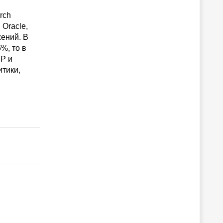
rch
 Oracle,
жений. В
%, то в
Р и
тики,