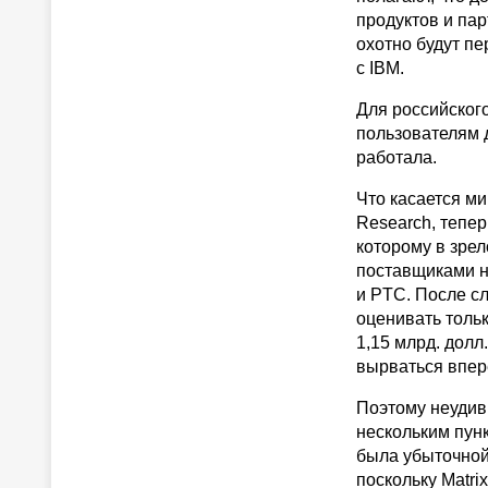
продуктов и пар
охотно будут пе
с IBM.
Для российского
пользователям д
работала.
Что касается м
Research, тепер
которому в зре
поставщиками н
и PTC. После сл
оценивать тольк
1,15 млрд. долл
вырваться впер
Поэтому неудиви
нескольким пунк
была убыточной 
поскольку Matri