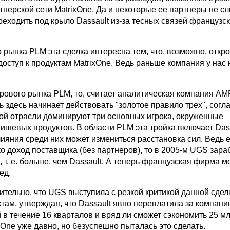
тнерской сети MatrixOne. Да и некоторые ее партнеры не с
реходить под крыло Dassault из-за тесных связей француз
 рынка PLM эта сделка интересна тем, что, возможно, откр
оступ к продуктам MatrixOne. Ведь раньше компания у нас 
ирового рынка PLM, то, считает аналитическая компания AM
ь здесь начинает действовать "золотое правило трех", согл
лой отрасли доминируют три основных игрока, окруженные
ишевых продуктов. В области PLM эта тройка включает Das
ияния среди них может измениться расстановка сил. Ведь 
о доход поставщика (без партнеров), то в 2005-м UGS зара
., т. е. больше, чем Dassault. А теперь французская фирма м
ед.
тельно, что UGS выступила с резкой критикой данной сдел
там, утверждая, что Dassault явно переплатила за компани
в течение 16 кварталов и вряд ли сможет сэкономить 25 млн
xOne уже давно, но безуспешно пыталась это сделать.