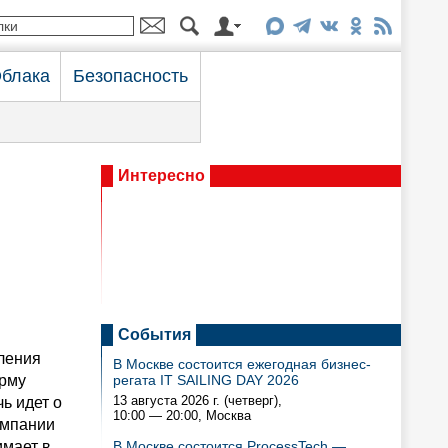
блака
Безопасность
Интересно
События
ления
В Москве состоится ежегодная бизнес-
ирму
регата IT SAILING DAY 2026
13 августа 2026 г. (четверг),
чь идет о
10:00 — 20:00
, Москва
омпании
имает в
В Москве состоится ProcessTech —