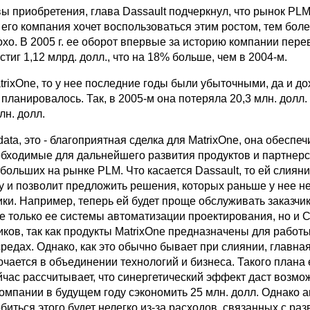
ы приобретения, глава Dassault подчеркнул, что рынок PLM
 его компания хочет воспользоваться этим ростом, тем боле
охо. В 2005 г. ее оборот впервые за историю компании пере
стиг 1,12 млрд. долл., что на 18% больше, чем в 2004-м.
trixOne, то у нее последние годы были убыточными, да и до
планировалось. Так, в 2005-м она потеряла 20,3 млн. долл.
лн. долл.
ta, это - благоприятная сделка для MatrixOne, она обеспеч
обходимые для дальнейшего развития продуктов и партнерск
больших на рынке PLM. Что касается Dassault, то ей слиян
у и позволит предложить решения, которых раньше у нее н
ки. Например, теперь ей будет проще обслуживать заказчик
 только ее системы автоматизации проектирования, но и
ков, так как продукты MatrixOne предназначены для работы
едах. Однако, как это обычно бывает при слиянии, главна
чается в объединении технологий и бизнеса. Такого плана 
йчас рассчитывает, что синергетический эффект даст возмо
омпании в будущем году сэкономить 25 млн. долл. Однако 
обиться этого будет нелегко из-за расходов, связанных с ра