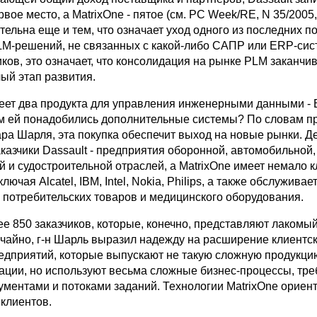
вое место, а MatrixOne - пятое (см. PC Week/RE, N 35/2005, 
ельна еще и тем, что означает уход одного из последних 
M-решений, не связанных с какой-либо САПР или ERP-сис
ов, это означает, что консолидация на рынке PLM заканчив
ый этап развития.
меет два продукта для управления инженерными данными - 
м ей понадобились дополнительные системы? По словам п
а Шарля, эта покупка обеспечит выход на новые рынки. Де
казчики Dassault - предприятия оборонной, автомобильной,
 и судостроительной отраслей, а MatrixOne имеет немало к
лючая Alcatel, IBM, Intel, Nokia, Philips, а также обслуживае
 потребительских товаров и медицинского оборудования.
ее 850 заказчиков, которые, конечно, представляют лакомый
учайно, г-н Шарль выразил надежду на расширение клиентск
редприятий, которые выпускают не такую сложную продукцию
ации, но используют весьма сложные бизнес-процессы, тр
ументами и потоками заданий. Технологии MatrixOne орие
 клиентов.