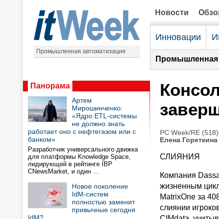
Новости
Обз
Инновации
И
Промышленная автоматизация
Промышленная 
Консо
Панорама
Артем
заверш
Мирошинченко:
«Ядро ETL-системы
не должно знать
работает оно с нефтегазом или с
PC Week/RE (518)
банком»
Елена Гореткина
Разработчик универсального движка
СЛИЯНИЯ
для платформы Knowledge Space,
лидирующей в рейтинге IBP
CNewsMarket, и один …
Компания Dassa
жизненным цикло
Новое поколение
IdM-систем
MatrixOne за 40
полностью заменит
слиянии игроко
привычные сегодня
IdM?
CIMdata, учиты