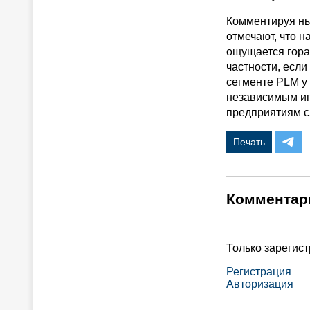
Комментируя ны
отмечают, что н
ощущается гора
частности, если
сегменте PLM у
независимым иг
предприятиям с
Печать
Комментар
Только зарегис
Регистрация
Авторизация