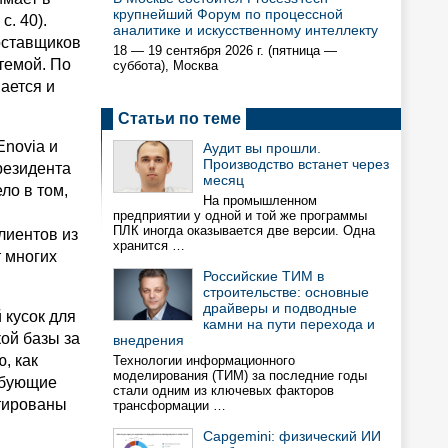
крупнейший Форум по процессной
с. 40).
аналитике и искусственному интеллекту
поставщиков
18 — 19 сентября 2026 г. (пятница —
темой. По
суббота), Москва
ается и
Статьи по теме
Enovia и
Аудит вы прошли.
Производство встанет через
резидента
месяц
ло в том,
На промышленном
предприятии у одной и той же программы
ПЛК иногда оказывается две версии. Одна
лиентов из
хранится …
т многих
Российские ТИМ в
строительстве: основные
драйверы и подводные
 кусок для
камни на пути перехода и
ой базы за
внедрения
, как
Технологии информационного
моделирования (ТИМ) за последние годы
ебующие
стали одним из ключевых факторов
нтированы
трансформации …
Capgemini: физический ИИ