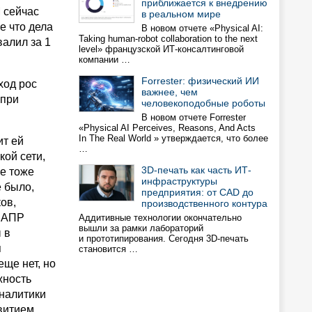
приближается к внедрению
 сейчас
в реальном мире
е что дела
В новом отчете «Physical AI:
Taking human-robot collaboration to the next
валил за 1
level» французской ИТ-консалтинговой
компании …
Forrester: физический ИИ
ход рос
важнее, чем
 при
человекоподобные роботы
В новом отчете Forrester
«Physical AI Perceives, Reasons, And Acts
In The Real World » утверждается, что более
ит ей
…
ой сети,
3D-печать как часть ИТ-
ие тоже
инфраструктуры
е было,
предприятия: от CAD до
ов,
производственного контура
 САПР
Аддитивные технологии окончательно
вышли за рамки лабораторий
 в
и прототипирования. Сегодня 3D-печать
я
становится …
еще нет, но
жность
аналитики
звитием