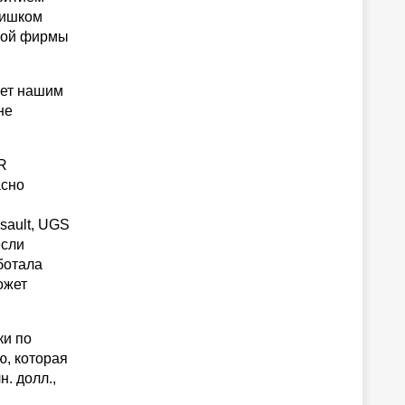
лишком
ской фирмы
оет нашим
не
R
асно
sault, UGS
если
ботала
ожет
ки по
ю, которая
. долл.,