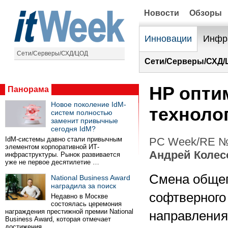
Новости
Обзоры
Инновации
Инфр
Сети/Серверы/СХД/ЦОД
Сети/Серверы/СХД/
HP опти
Панорама
Новое поколение IdM-
техноло
систем полностью
заменит привычные
сегодня IdM?
IdM-системы давно стали привычным
PC Week/RE №3
элементом корпоративной ИТ-
Андрей Колес
инфраструктуры. Рынок развивается
уже не первое десятилетие …
Смена общег
National Business Award
наградила за поиск
софтверного
Недавно в Москве
состоялась церемония
награждения престижной премии National
направлени
Business Award, которая отмечает
достижения …