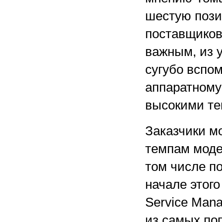
шестую пози
поставщиков
важным, из у
сугубо вспо
аппаратному
высокими те
Заказчики м
темпам моде
том числе по
начале этог
Service Mana
из самых по