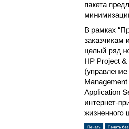
пакета предл
минимизации
В рамках “П
заказчикам 
целый ряд н
HP Project &
(управление 
Management 
Application 
интернет-пр
жизненного ц
Печать
Печать бе