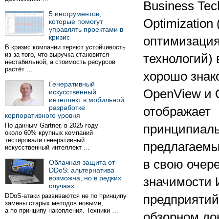
Business Tec
5 инструментов,
Optimization
которые помогут
управлять проектами в
кризис
оптимизация
В кризис компании теряют устойчивость
из-за того, что выручка становится
технологий)
нестабильной, а стоимость ресурсов
растёт …
хорошо зна
Генеративный
OpenView и 
искусственный
интеллект в мобильной
разработке
отображает
корпоративного уровня
По данным Gartner, в 2025 году
принципиаль
около 60% крупных компаний
тестировали генеративный
предлагаемы
искусственный интеллект …
в свою очер
Облачная защита от
DDoS: альтернатива
возможна, но в редких
значимости 
случаях
DDoS-атаки развиваются не по принципу
предприятий
замены старых методов новыми,
а по принципу накопления. Техники …
обзорном до