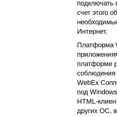
подключать 
счет этого 
необходимым
Интернет.
Платформа W
приложениям
платформе р
соблюдения 
WebEx Conne
под Windows
HTML-клиент
других ОС, 