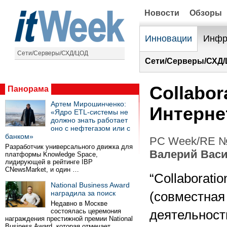
Новости
Обзоры
Инновации
Инфр
Сети/Серверы/СХД/ЦОД
Сети/Серверы/СХД/
Collabor
Панорама
Артем Мирошинченко:
Интерне
«Ядро ETL-системы не
должно знать работает
оно с нефтегазом или с
банком»
PC Week/RE №3
Разработчик универсального движка для
Валерий Вас
платформы Knowledge Space,
лидирующей в рейтинге IBP
CNewsMarket, и один …
“Collaboratio
National Business Award
наградила за поиск
(совместная
Недавно в Москве
состоялась церемония
деятельност
награждения престижной премии National
Business Award, которая отмечает