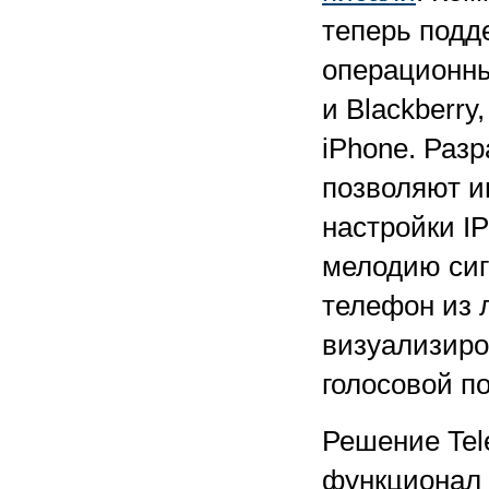
теперь подд
операционны
и Blackberry
iPhone. Раз
позволяют 
настройки IP
мелодию сигн
телефон из 
визуализиро
голосовой п
Решение Tel
функционал 