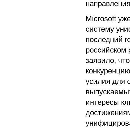
направлени
Microsoft уж
систему уни
последний г
российском р
заявило, чт
конкуренцию
усилия для 
выпускаемых
интересы кл
достижениям
унифицирова