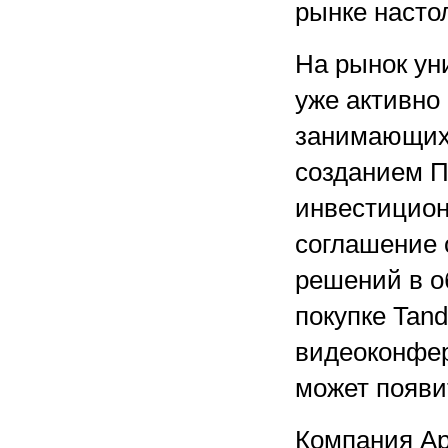
рынке насто
На рынок у
уже активно
занимающихс
созданием П
инвестицион
соглашение 
решений в о
покупке Tan
видеоконфер
может появи
Компания App