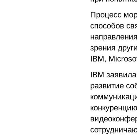
Процесс мор
способов свя
направления 
зрения други
IBM, Microsof
IBM заявила
развитие со
коммуникаци
конкуренцию
видеоконфер
сотрудничаю