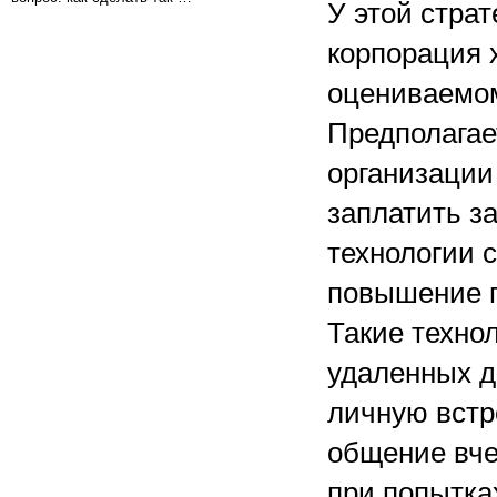
У этой страт
корпорация 
оцениваемом
Предполагает
организации
заплатить з
технологии 
повышение п
Такие техно
удаленных д
личную встре
общение вче
при попытка