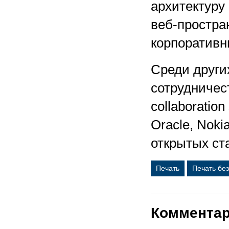
архитектуру 
веб-простра
корпоративн
Среди други
сотрудничес
collaboratio
Oracle, Noki
открытых ст
Печать
Печать бе
Коммента