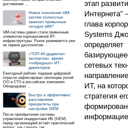
этап развит
достижения …
Интернета” 
Новое поколение IdM-
систем полностью
заменит привычные
глава корпо
сегодня IdM?
IdM-системы давно стали привычным
Systems Дж
элементом корпоративной ИТ-
инфраструктуры. Рынок развивается уже
определяет
не первое десятилетие …
базирующее
«ТОП-40 диджитал-
экспертов»: время
«гибридных» ИТ-
сетевых тех
директоров
Ежегодный рейтинг лидеров цифровой
направление
отрасли зафиксировал эволюцию ролей
CIO и CTO в российских компаниях.
ИТ, на котор
Обнародован …
стратегия е
Быстро и эффективно:
расставляем
приоритеты при
формирован
настройке SIEM
После приобретения системы
информацие
управления инцидентами ИБ (SIEM)
перед организацией встаёт практический
вопрос: как сделать так …