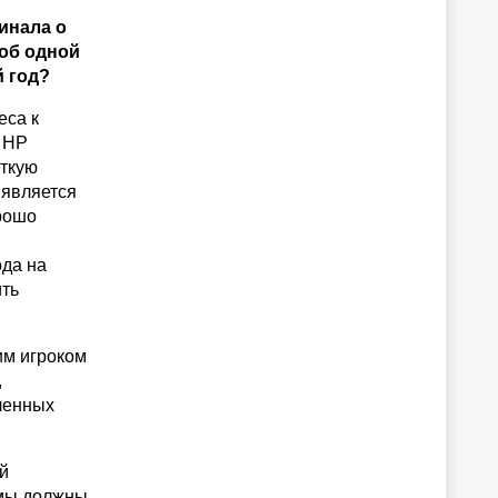
инала о
 об одной
й год?
еса к
о HP
еткую
 является
рошо
ода на
ить
им игроком
,
ленных
й
 мы должны