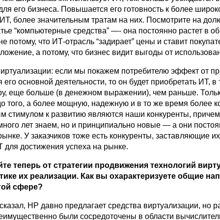
для его бизнеса. Повышается его готовность к более широк
ИТ, более значительным тратам на них. Посмотрите на дол
атье “компьютерные средства” —- она постоянно растет в о
не потому, что ИТ-отрасль “задирает” цены и ставит покупат
ожение, а потому, что бизнес видит выгоды от использова
виртуализации: если мы покажем потребителю эффект от п
я его основной деятельности, то он будет приобретать ИТ, в
у, еще больше (в денежном выражении), чем раньше. Только
до того, а более мощную, надежную и в то же время более 
м стимулом к развитию являются наши конкуренты, причем
много лет знаем, но и принципиально новые — а они посто
ынке. У заказчиков тоже есть конкуренты, заставляющие и
Т для достижения успеха на рынке.
йте теперь от стратегии продвижения технологий вирт
ктике их реализации. Как вы охарактеризуете общие на
той сфере?
 сказал, HP давно предлагает средства виртуализации, но 
еимущественно были сосредоточены в области вычислите