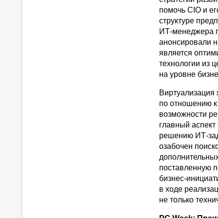
помочь CIO и е
структуре предп
ИТ-менеджера п
анонсировали на
является оптим
технологии из 
на уровне бизне
Виртуализация 
по отношению к 
возможности ре
главный аспект 
решению ИТ-зад
озабочен поиск
дополнительных
поставленную пе
бизнес-инициати
в ходе реализац
не только техни