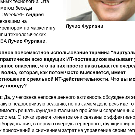
льных технологий. Эта
дметом беседы
PC Week/RE
Андрея
иехавшим на
Лучио Фурлани
ректором по маркетингу
ппы технологических
MEA
Лучио Фурлани
.
апное повсеместное использование термина “виртуали
практически всех ведущих ИТ-поставщиков вызывает 
онное опасение, что на них просто накатывается очере
волна, которая, как потом часто выясняется, имеет
тношение к реальной ИТ-действительности. Что вы м
ому поводу?
:
Да, у человека непосвященного активность обсуждения э
акую недоверчивую реакцию, но на самом деле речь идет о 
одимость решать фундаментальные проблемы современных
систем. С точки зрения клиентов они связаны с эффективн
оборудования, в первую очередь серверного, функциониро
 приложений и снижением затрат на управление своим ге