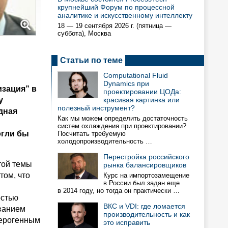
крупнейший Форум по процессной
аналитике и искусственному интеллекту
18 — 19 сентября 2026 г. (пятница —
суббота), Москва
Статьи по теме
Computational Fluid
Dynamics при
зация” в
проектировании ЦОДа:
у
красивая картинка или
полезный инструмент?
дная
Как мы можем определить достаточность
систем охлаждения при проектировании?
огли бы
Посчитать требуемую
холодопроизводительность …
Перестройка российского
той темы
рынка балансировщиков
том, что
Курс на импортозамещение
в России был задан еще
в 2014 году, но тогда он практически …
остью
ВКС и VDI: где ломается
ванием
производительность и как
терогенным
это исправить