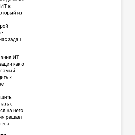
 ИТ в
который из
ы
орой
ые
нас задач
вания ИТ
ации как о
е самый
ить к
не
ешить
пать с
ся на него
ция решает
неса.