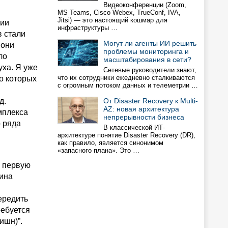
Видеоконференции (Zoom,
MS Teams, Cisco Webex, TrueConf, IVA,
Jitsi) — это настоящий кошмар для
ции
инфраструктуры …
в стали
Могут ли агенты ИИ решить
 они
проблемы мониторинга и
ло
масштабирования в сети?
ха. Я уже
Сетевые руководители знают,
что их сотрудники ежедневно сталкиваются
о которых
с огромным потоком данных и телеметрии …
д.
От Disaster Recovery к Multi-
AZ: новая архитектура
мплекса
непрерывности бизнеса
о ряда
В классической ИТ-
архитектуре понятие Disaster Recovery (DR),
как правило, является синонимом
«запасного плана». Это …
в первую
ина
ередить
ребуется
ишн)”.