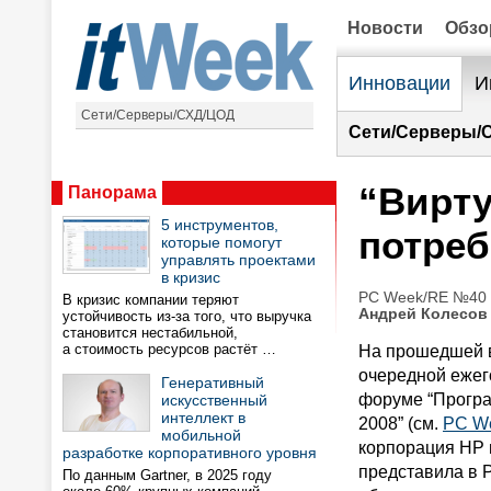
Новости
Обз
Инновации
И
Сети/Серверы/СХД/ЦОД
Сети/Серверы/
“Вирту
Панорама
5 инструментов,
потреб
которые помогут
управлять проектами
в кризис
PC Week/RE №40 (
В кризис компании теряют
Андрей Колесов
устойчивость из-за того, что выручка
становится нестабильной,
а стоимость ресурсов растёт …
На прошедшей в
очередной ежег
Генеративный
форуме “Прогр
искусственный
интеллект в
2008” (см.
PC We
мобильной
корпорация HP
разработке корпоративного уровня
представила в 
По данным Gartner, в 2025 году