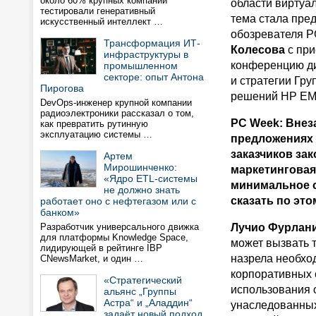
около 60% крупных компаний
области виртуа
тестировали генеративный
тема стала пре
искусственный интеллект …
обозревателя 
Трансформация ИТ-
Колесова
с пр
инфраструктуры в
конференцию ди
промышленном
секторе: опыт Антона
и стратегии Гру
Пирогова
решений HP E
DevOps-инженер крупной компании
радиоэлектроники рассказал о том,
PC Week: Внез
как превратить рутинную
эксплуатацию системы …
предложениях 
заказчиков зак
Артем
Мирошинченко:
маркетинговая 
«Ядро ETL-системы
минимальное о
не должно знать
сказать по эт
работает оно с нефтегазом или с
банком»
Разработчик универсального движка
Лучио Фурлани
для платформы Knowledge Space,
может вызвать т
лидирующей в рейтинге IBP
назрела необх
CNewsMarket, и один …
корпоративных 
«Стратегический
использования 
альянс „Группы
Астра“ и „Аладдин“
унаследованных
задаёт новый подход