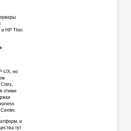
серверы
м
 и HP Thin
и-
P-UX, но
ем
itrix,
ия этими
ержки
usiness
Center.
атформ, и
ества тут