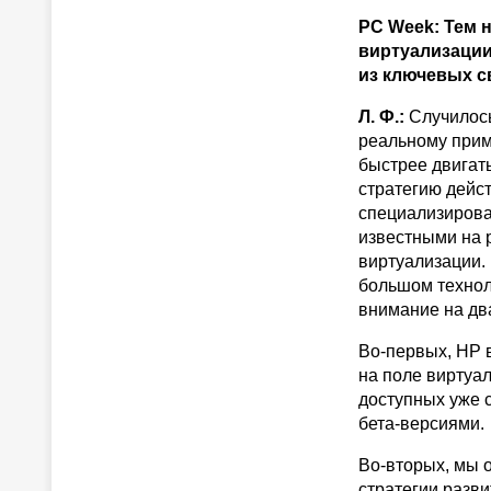
PC Week: Тем 
виртуализации,
из ключевых с
Л. Ф.:
Случилось
реальному прим
быстрее двигат
стратегию дейст
специализирова
известными на 
виртуализации.
большом технол
внимание на дв
Во-первых, HP 
на поле виртуал
доступных уже 
бета-версиями.
Во-вторых, мы 
стратегии разв