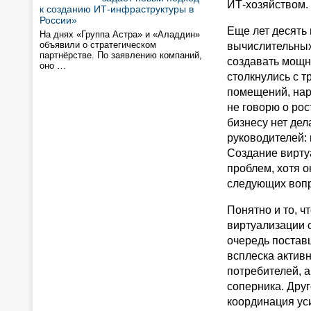
ИТ-хозяйством.
к созданию ИТ-инфраструктуры в
России»
Еще лет десять 
На днях «Группа Астра» и «Аладдин»
объявили о стратегическом
вычислительных
партнёрстве. По заявлению компаний,
создавать мощн
оно …
столкнулись с 
помещений, нар
не говорю о рос
бизнесу нет дел
руководителей: 
Создание вирту
проблем, хотя о
следующих вопр
Понятно и то, ч
виртуализации 
очередь постав
всплеска активн
потребителей, 
соперника. Друг
координация уси