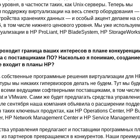
 уровня, в частности таких, как Unix-серверы. Теперь мы
 поддержку виртуализации на весь спектр оборудования —
тройства хранениях данных — и особый акцент делаем на 
, в том числе нижнего ценового уровня. Мы уже используе
уализации в HP ProLiant, HP BladeSystem, HP StorageWorks
проходит граница ваших интересов в плане конкуренци
а с поставщиками ПО? Насколько я понимаю, создание
е входит в планы HP?
ь собственные программные решения виртуализации для H
туры мы никаких гипервизоров делать не будем. Тут мы буд
 всеми ведущими софтверными поставщиками, в том числе C
Hat и VMware. Сами же будет предлагать средства управлен
але сентября наша компания объявила о расширении подд
 таких ключевых продуктах, как HP Operations Center, HP B
nter, HP Network Management Center и HP Service Management 
тва управления предлагают и поставщики программных пл
и из партнеров превращаемся в конкурентов. Наши преимущ