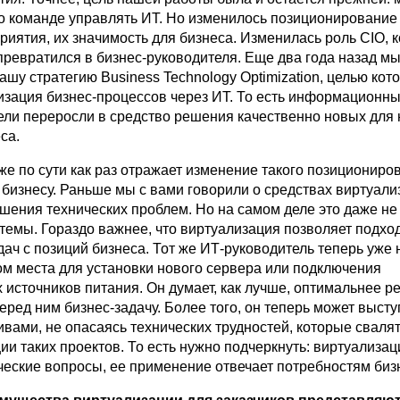
го команде управлять ИТ. Но изменилось позиционирование
риятия, их значимость для бизнеса. Изменилась роль CIO, 
ревратился в бизнес-руководителя. Еще два года назад м
шу стратегию Business Technology Optimization, целью кот
изация бизнес-процессов через ИТ. То есть информационн
цели переросли в средство решения качественно новых для 
са.
же по сути как раз отражает изменение такого позициониро
бизнесу. Раньше мы с вами говорили о средствах виртуализ
шения технических проблем. Но на самом деле это даже н
темы. Гораздо важнее, что виртуализация позволяет подход
ач с позиций бизнеса. Тот же ИТ-руководитель теперь уже 
ом места для установки нового сервера или подключения
 источников питания. Он думает, как лучше, оптимальнее р
ред ним бизнес-задачу. Более того, он теперь может высту
вами, не опасаясь технических трудностей, которые свалят
ии таких проектов. То есть нужно подчеркнуть: виртуализа
ческие вопросы, ее применение отвечает потребностям биз