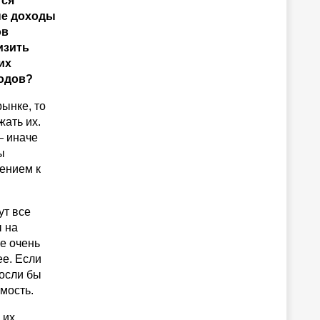
тся
ые доходы
ов
изить
их
ходов?
рынке, то
жать их.
— иначе
ы
жением к
ут все
ы на
е очень
ее. Если
росли бы
мость.
 их