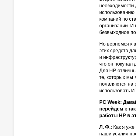
необходимости 
использованию 
компаний по ст
организации. И 
безвыходное пол
Но вернемся к 
этих средств дл
и инфраструктур
что он покупал 
Для HP отличны
те, которых мы 
появляются на р
использовать И
PC Week: Дава
перейдем к та
работы HP в э
Л. Ф.:
Как я уже
наши усилия пр