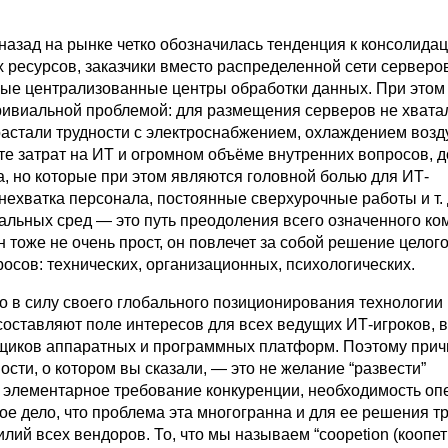
назад на рынке четко обозначилась тенденция к консолида
 ресурсов, заказчики вместо распределенной сети серверо
ые централизованные центры обработки данных. При этом
тривиальной проблемой: для размещения серверов не хвата
астали трудности с электроснабжением, охлаждением возду
те затрат на ИТ и огромном объёме внутренних вопросов, д
а, но которые при этом являются головной болью для ИТ-
нехватка персонала, постоянные сверхурочные работы и т. 
альных сред — это путь преодоления всего означенного ко
н тоже не очень прост, он повлечет за собой решение целог
осов: технических, организационных, психологических.
то в силу своего глобального позиционирования технологии
составляют поле интересов для всех ведущих ИТ-игроков, 
щиков аппаратных и программных платформ. Поэтому прич
ости, о котором вы сказали, — это не желание “развести”
а элементарное требование конкуренции, необходимость оп
ое дело, что проблема эта многогранна и для ее решения т
лий всех вендоров. То, что мы называем “coopetion (коопет