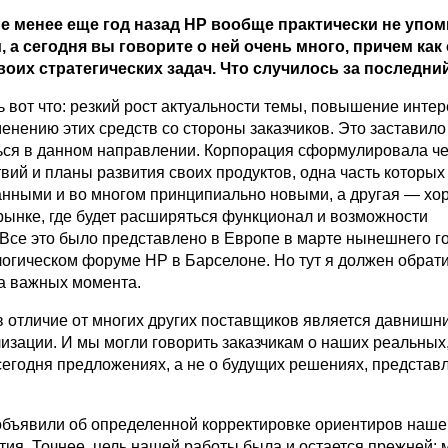
не менее еще год назад HP вообще практически не упом
 а сегодня вы говорите о ней очень много, причем как
воих стратегических задач. Что случилось за последни
 вот что: резкий рост актуальности темы, повышение интер
енению этих средств со стороны заказчиков. Это заставил
ься в данном направлении. Корпорация сформулировала ч
вий и планы развития своих продуктов, одна часть которых
нными и во многом принципиально новыми, а другая — хо
рынке, где будет расширяться функционал и возможности
 Все это было представлено в Европе в марте нынешнего г
огическом форуме HP в Барселоне. Но тут я должен обрат
а важных момента.
в отличие от многих других поставщиков является давнишн
изации. И мы могли говорить заказчикам о наших реальных
сегодня предложениях, а не о будущих решениях, представ
объявили об определенной корректировке ориентиров наше
ития. Точнее, цель нашей работы была и остается прежней: