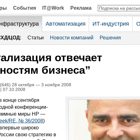
оры
События
IT@Work
Реклама
нфраструктура
Автоматизация
ИТ-индустрия
О
СХД/ЦОД:
Статьи
Новости компаний
Решения
ализация отвечает
ностям бизнеса”
646) 28 октября — 3 ноября 2008
| 07.10.2008
 конце сентября
одной конференции-
аммные миры HP —
ek/RE, № 36/2008
)
 впервые широко
России свою стратегию в