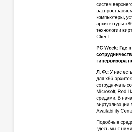
систем верхнего
распространяем
компьютеры, ус
архитектуры x86
технологии вирт
Client.
PC Week: Где 
сотрудничеств
гипервизора н
Л. Ф.:
У нас ест
для x86-архитек
сотрудничать со
Microsoft, Red 
средами. В нач
виртуализации в
Availability Ce
Подобные средс
здесь мы с ним