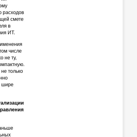
ому
ю расходов
бщей смете
еля в
ния ИТ.
рименения
 том числе
 не ту,
компактную.
 не только
янно
х шире
уализации
правления
раньше
льных