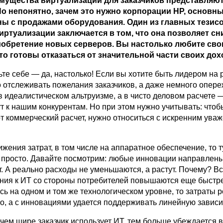
мущества виртуализации для заказчиков представляю
о непонятно, зачем это нужно корпорации HP, основн
ны с продажами оборудования. Один из главных тезис
иртуализации заключается в том, что она позволяет сн
иобретение новых серверов. Вы настолько любите сво
что готовы отказаться от значительной части своих до
те себе — да, настолько! Если вы хотите быть лидером на 
 отслеживать пожелания заказчиков, а даже немного опере
в идеалистическом альтруизме, а в чисто деловом расчете 
т к нашим конкурентам. Но при этом нужно учитывать: чтоб
т коммерческий расчет, нужно относиться с искренним ува
ижения затрат, в том числе на аппаратное обеспечение, то т
к просто. Давайте посмотрим: любые инновации направлен
. А реально расходы не уменьшаются, а растут. Почему? Вс
ания к ИТ со стороны потребителей повышаются еще быстр
ь на одном и том же технологическом уровне, то затраты 
о, а с инновациями удается поддерживать линейную зависи
чем шире заказчик использует ИТ, тем больше убеждается в