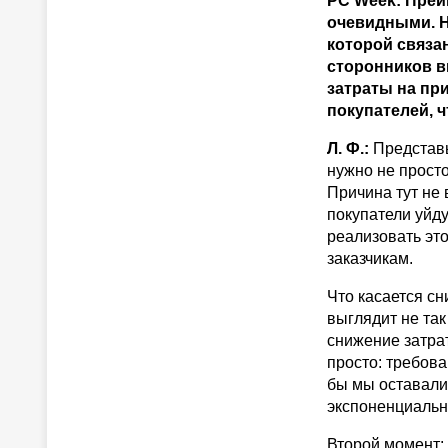
PC Week: Преи
очевидными. Н
которой связа
сторонников в
затраты на пр
покупателей, 
Л. Ф.:
Представь
нужно не просто
Причина тут не 
покупатели уйду
реализовать это
заказчикам.
Что касается сн
выглядит не та
снижение затрат
просто: требов
бы мы оставалис
экспоненциальн
Второй момент: 