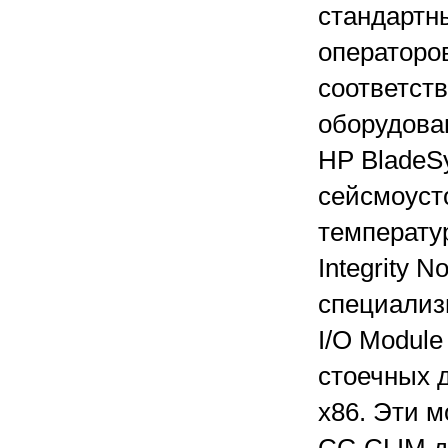
стандартн
операторо
соответст
оборудова
HP BladeSy
сейсмоуст
температур
Integrity 
специализ
I/O Module
стоечных 
x86. Эти м