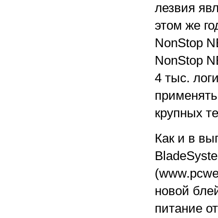
лезвия яв
этом же го
NonStop NB
NonStop N
4 тыс. лог
применять
крупных т
Как и в в
BladeSyste
(www.pcwee
новой бле
питание от