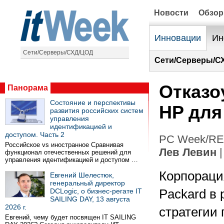
Новости
Обзо
Инновации
Ин
Сети/Серверы/СХД/ЦОД
Сети/Серверы/С
Отказо
Панорама
Состояние и перспективы
HP для
развития российских систем
управления
идентификацией и
доступом. Часть 2
PC Week/RE 
Российское vs иностранное Сравнивая
Лев Левин
|
функционал отечественных решений для
управления идентификацией и доступом …
Корпорация
Евгений Шелестюк,
генеральный директор
DCLogic, о бизнес-регате IT
Packard в 
SAILING DAY, 13 августа
2026 г.
стратегии
Евгений, чему будет посвящен IT SAILING