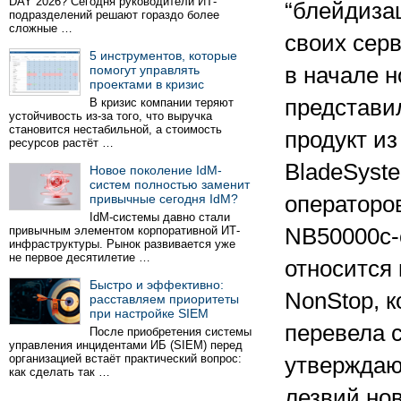
DAY 2026? Сегодня руководители ИТ-
“блейдиза
подразделений решают гораздо более
сложные …
своих сер
5 инструментов, которые
помогут управлять
в начале 
проектами в кризис
представи
В кризис компании теряют
устойчивость из-за того, что выручка
становится нестабильной, а стоимость
продукт из
ресурсов растёт …
BladeSyst
Новое поколение IdM-
систем полностью заменит
привычные сегодня IdM?
операторов
IdM-системы давно стали
привычным элементом корпоративной ИТ-
NB50000c-c
инфраструктуры. Рынок развивается уже
не первое десятилетие …
относится
Быстро и эффективно:
NonStop, к
расставляем приоритеты
при настройке SIEM
перевела с
После приобретения системы
управления инцидентами ИБ (SIEM) перед
организацией встаёт практический вопрос:
утверждаю
как сделать так …
лезвий но