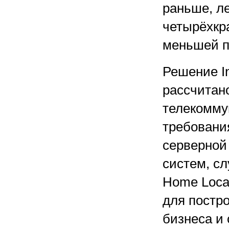
раньше, л
четырёхкр
меньшей п
Решение In
рассчитан
телекомму
требовани
серверной
систем, с
Home Locat
для постро
бизнеса и