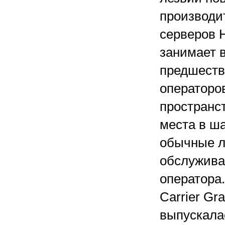
производи
серверов H
занимает 
предшеств
операторо
пространс
места в ш
обычные л
обслужива
оператора.
Carrier Gr
выпускала