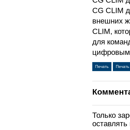
CG CLIM д
CG CLIM д
внешних же
CLIM, кот
для команд
цифровым 
Печать
Печать
Коммент
Только за
оставлять