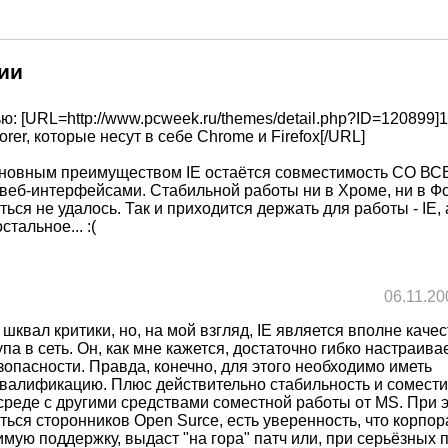
ии
ю: [URL=http://www.pcweek.ru/themes/detail.php?ID=120899]1
lorer, которые несут в себе Chrome и Firefox[/URL]
сновным преимуществом IE остаётся совместимость СО В
веб-интерфейсами. Стабильной работы ни в Хроме, ни в Фо
ься не удалось. Так и приходится держать для работы - IE, 
стальное... :(
06.11.20
шквал критики, но, на мой взгляд, IE является вполне кач
па в сеть. Он, как мне кажется, достаточно гибко настраива
зопасности. Правда, конечно, для этого необходимо иметь
валификацию. Плюс действительно стабильность и сомести
среде с другими средствами соместной работы от MS. При э
ься сторонников Open Surce, есть уверенность, что корпо
мую поддержку, выдаст "на гора" патч или, при серьёзных 