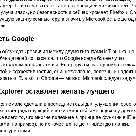
зер. IE из года в год остается коллекцией уязвимостей. В
улучшилась, но безопасность и сейчас хромает. Firefox и C
чшую защиту компьютеру, а значит, у Microsoft есть еще од
ли.
есть Google
о обсуждать различия между двумя гигантами ИТ-рынка, но
людателей согласятся, что Google всегда более чутко
 к нуждам пользователей. Ее продукты, как правило, отлич
той и эффективностью, они, безусловно, полезны и надежн
азать о IE, а вот о Chrome — можно. Microsoft следует задум
t Explorer оставляет желать лучшего
уже немало сделала в последние годы для улучшения своего
 хватает ряда функций и возможностей, имеющихся у других
е всего то, что многие полезные в принципе функции в IE е
ками, например), но их качество не дотягивает до планки,
конкурентами.