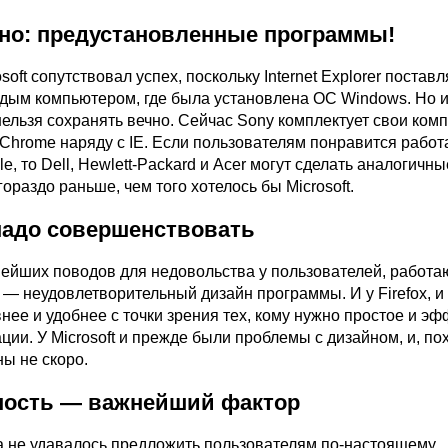
жно: предустановленные программы!
soft сопутствовал успех, поскольку Internet Explorer постав
ждым компьютером, где была установлена ОС Windows. Но и
ельзя сохранять вечно. Сейчас Sony комплектует свои ком
Chrome наряду с IE. Если пользователям понравится работа
e, то Dell, Hewlett-Packard и Acer могут сделать аналогичны
ораздо раньше, чем того хотелось бы Microsoft.
 надо совершенствовать
нейших поводов для недовольства у пользователей, работа
er, — неудовлетворительный дизайн программы. И у Firefox, и
нее и удобнее с точки зрения тех, кому нужно простое и э
ции. У Microsoft и прежде были проблемы с дизайном, и, по
ы не скоро.
сность — важнейший фактор
гда не удавалось предложить пользователям по-настоящему