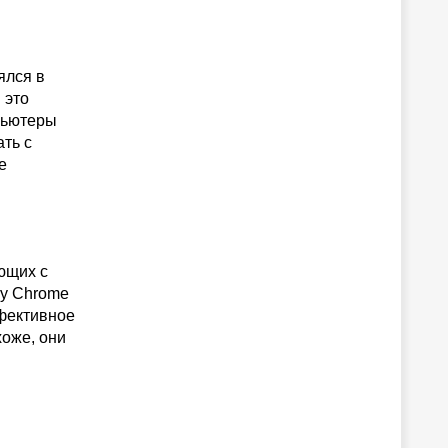
лялся в
 это
пьютеры
ть с
е
ющих с
 у Chrome
ффективное
хоже, они