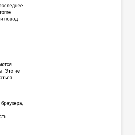
 последнее
hrome
ни повод
аются
ы. Это не
аться.
 браузера,
сть