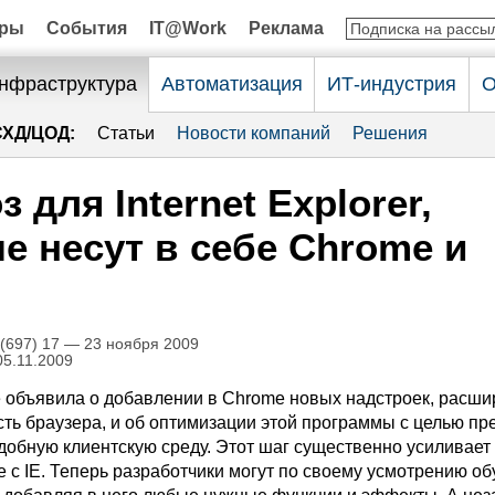
оры
События
IT@Work
Реклама
нфраструктура
Автоматизация
ИТ-индустрия
О
СХД/ЦОД:
Статьи
Новости компаний
Решения
з для Internet Explorer,
е несут в себе Chrome и
697) 17 — 23 ноября 2009
05.11.2009
 объявила о добавлении в Chrome новых надстроек, расш
ть браузера, и об оптимизации этой программы с целью пр
удобную клиентскую среду. Этот шаг существенно усиливает
 с IE. Теперь разработчики могут по своему усмотрению об