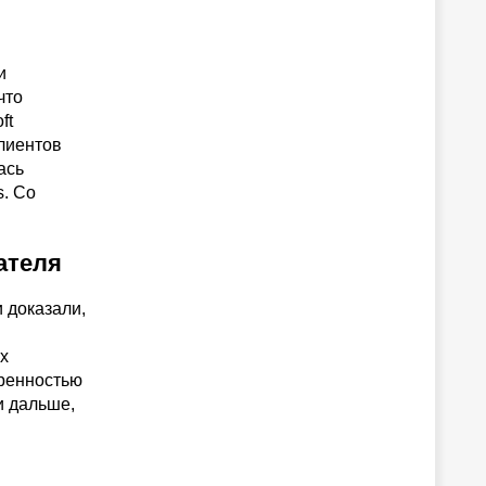
и
что
ft
клиентов
ась
s. Со
ателя
и доказали,
х
еренностью
и дальше,