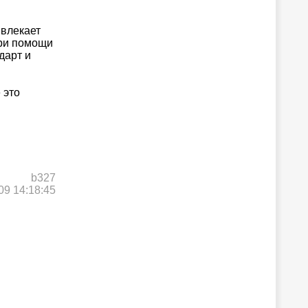
ивлекает
при помощи
дарт и
 это
b327
09 14:18:45