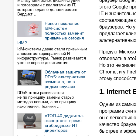
браузер Google
Мы изучили рынок дизайн-студий
и поговорили с коллегами из IT,
этого Google п
которые недавно делали ремонт.
IE и значитель
Вердикт …
составляющие ст
Новое поколение
браузеров. Но у
IdM-систем
полностью заменит
предлагает клие
привычные сегодня
альтернативных 
IdM?
IdM-системы давно стали привычным
Продукт Microso
элементом корпоративной ИТ-
инфраструктуры. Рынок развивается
отвоевать в это
уже не первое десятилетие …
Но это не значи
Chrome, и у Fir
Облачная защита от
DDoS: альтернатива
этому способств
возможна, но в
редких случаях
1. Internet
DDoS-атаки развиваются
не по принципу замены старых
методов новыми, а по принципу
Одним из самых
накопления. Техники …
программа счит
«ТОП-40 диджитал-
он с легкостью 
экспертов»: время
качество брауз
«гибридных» ИТ-
директоров
быстрее и эффек