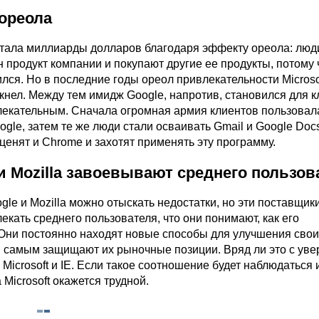
 ореола
ботала миллиарды долларов благодаря эффекту ореола: люд
 продукт компании и покупают другие ее продукты, потому 
лся. Но в последние годы ореол привлекательности Microso
кнел. Между тем имидж Google, напротив, становился для 
лекательным. Сначала огромная армия клиентов пользовал
gle, затем те же люди стали осваивать Gmail и Google Doc
енят и Chrome и захотят применять эту программу.
 и Mozilla завоевывают среднего пользов
gle и Mozilla можно отыскать недостатки, но эти поставщик
екать среднего пользователя, что они понимают, как его
 Они постоянно находят новые способы для улучшения свои
м самым защищают их рыночные позиции. Вряд ли это с ув
 Microsoft и IE. Если такое соотношение будет наблюдаться 
 Microsoft окажется трудной.