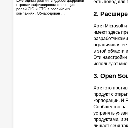
Ежегодный рейтинг лидеров цифровой
есть повод для 
отрасли зафиксировал эволюцию
ролей CIO и CTO в российских
2. Расшире
компаниях. Обнародован …
Хотя Microsoft 
имеют здесь пр
разработчиками
ограничивая ее
в этой области
Эти надстройки
используют милл
3. Open So
Хотя это против
продукт с откр
корпорации. И F
Сообщество раз
устранять уязви
продуктами, и э
лишает себя та