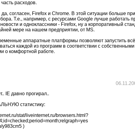
 часть расходов.
 да, согласен, Firefox и Chrome. В этой ситуации больше пр
бора. Т.е., например, с ресурсами Google лучше работать 
новости и одноклассники - Firefox, ну а корпоративный стан
айней мере на нашем предприятии, от MS.
временные аппаратные платформы позволяют запустить всё
оваться каждой из программ в соответствии с собственными
и о комфортной работе.
06.11.20
т.. IE давно прогирал..
АЛЬНУЮ статистику:
ernet.ru/stat/liveinternet.ru/browsers.html?
54;id=checked;period=month;relgraph=yes
com/y983cm5 )