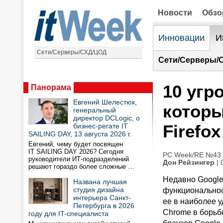
Новости
Обз
Инновации
И
Сети/Серверы/СХД/ЦОД
Сети/Серверы/
10 угро
Панорама
Евгений Шелестюк,
которы
генеральный
директор DCLogic, о
Firefox
бизнес-регате IT
SAILING DAY, 13 августа 2026 г.
Евгений, чему будет посвящен
IT SAILING DAY 2026? Сегодня
PC Week/RE №43 (
руководители ИТ-подразделений
Дон Рейзингер
| 
решают гораздо более сложные …
Недавно Google
Названа лучшая
студия дизайна
функциональнос
интерьера Санкт-
ее в наиболее 
Петербурга в 2026
Chrome в борьбе
году для IT-специалиста