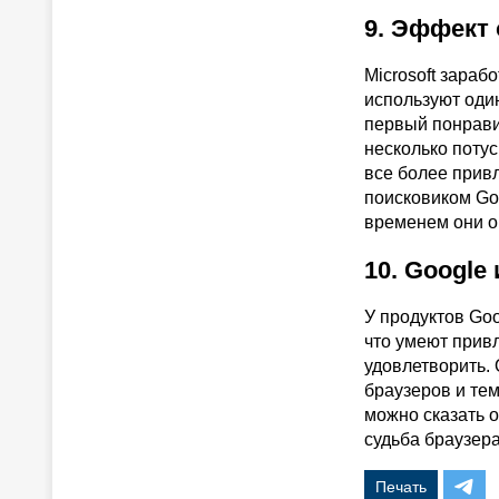
9. Эффект
Microsoft зара
используют один
первый понрави
несколько потус
все более прив
поисковиком Goo
временем они оц
10. Google
У продуктов Goo
что умеют привл
удовлетворить.
браузеров и те
можно сказать о
судьба браузера
Печать