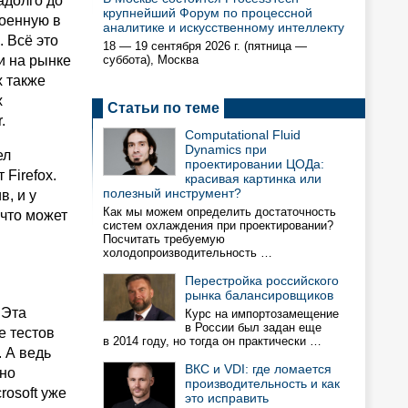
адолго до
крупнейший Форум по процессной
роенную в
аналитике и искусственному интеллекту
 Всё это
18 — 19 сентября 2026 г. (пятница —
и на рынке
суббота), Москва
x также
х
Статьи по теме
.
Computational Fluid
Dynamics при
ел
проектировании ЦОДа:
Firefox.
красивая картинка или
полезный инструмент?
в, и у
Как мы можем определить достаточность
 что может
систем охлаждения при проектировании?
Посчитать требуемую
холодопроизводительность …
Перестройка российского
рынка балансировщиков
 Эта
Курс на импортозамещение
в России был задан еще
е тестов
в 2014 году, но тогда он практически …
. А ведь
ВКС и VDI: где ломается
жно
производительность и как
rosoft уже
это исправить