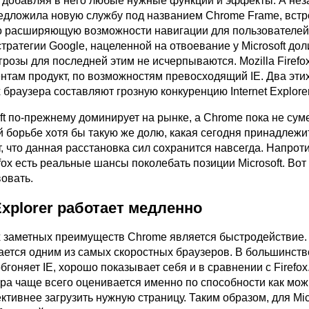
, добавляя в него любые нужные функции и эффекты. А нез
редложила новую службу под названием Chrome Frame, вст
но расширяющую возможности навигации для пользователей.
ратегии Google, нацеленной на отвоевание у Microsoft дол
грозы для последней этим не исчерпываются. Mozilla Firefo
нтам продукт, по возможностям превосходящий IE. Два эти
браузера составляют грозную конкуренцию Internet Explorer
ft по-прежнему доминирует на рынке, а Chrome пока не сум
й борьбе хотя бы такую же долю, какая сегодня принадлежит 
т, что данная расстановка сил сохранится навсегда. Напроти
efox есть реальные шансы поколебать позиции Microsoft. Вот
овать.
 Explorer работает медленно
 заметных преимуществ Chrome является быстродействие.
ается одним из самых скоростных браузеров. В большинств
обгоняет IE, хорошо показывает себя и в сравнении с Firefox
ера чаще всего оценивается именно по способности как мо
тивнее загрузить нужную страницу. Таким образом, для Mic