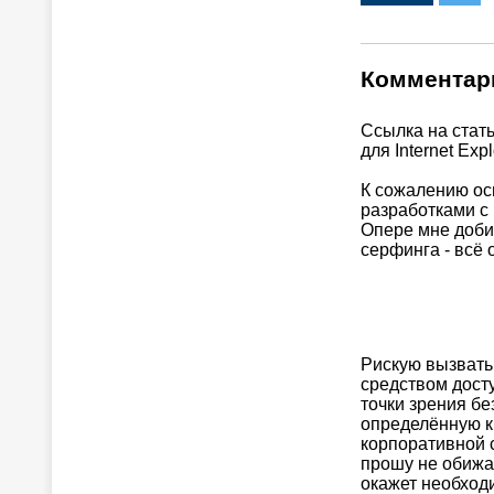
Комментар
Ссылка на стать
для Internet Exp
К сожалению о
разработками с 
Опере мне добит
серфинга - всё о
Рискую вызвать 
средством досту
точки зрения бе
определённую к
корпоративной 
прошу не обижат
окажет необходи