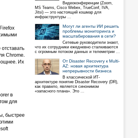
Видеоконференции (Zoom,
MS Teams, Cisco Webex, TrueConf, IVA,
Jitsi) — это настоящий кошмар для
инфраструктуры …
Могут ли агенты ИИ решить
Firefox
проблемы мониторинга и
исимыми
масштабирования в сети?
Сетевые руководители знают,
что их сотрудники ежедневно сталкиваются
 отставать
с огромным потоком данных и телеметрии …
ля Chrome.
От Disaster Recovery к Multi-
мощнее. Их
AZ: новая архитектура
непрерывности бизнеса
В классической ИТ-
архитектуре понятие Disaster Recovery (DR),
как правило, является синонимом
«запасного плана». Это …
orer в
том для
ы, быстрее
 этими
soft