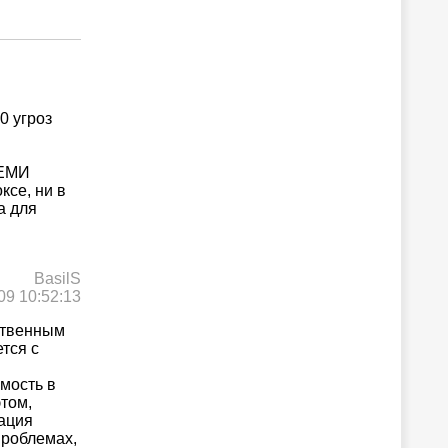
0 угроз
СЕМИ
ксе, ни в
а для
BasilS
09 10:52:13
ественным
ется с
мость в
том,
рация
проблемах,