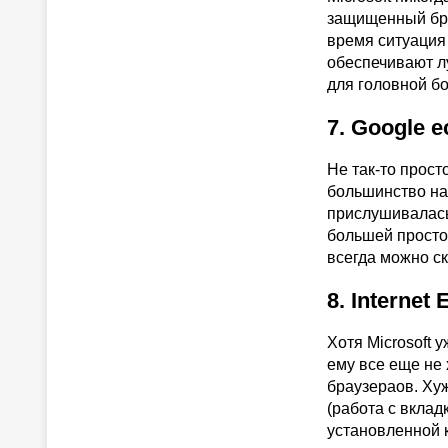
защищенный брау
время ситуация 
обеспечивают лу
для головной бо
7. Google 
Не так-то прост
большинство наб
прислушивалась
большей просто
всегда можно ск
8. Interne
Хотя Microsoft 
ему все еще не
браузераов. Хуж
(работа с вклад
установленной 