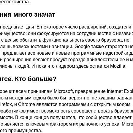
беспокойства.
ния много значат
и предлагает для IE некоторое число расширений, создатели 
еимущество: они фокусируются на сотрудничестве с незав
 с целью обогатить функциональность своего браузера, не
 лишь возможностями навигации. Google также старается не
 и предлагает все новые и новые программные надстройки д
 и расширения делают продукт гораздо привлекательнее и 
ионы людей. И пока что лидером здесь остается Mozilla.
urce. Кто больше?
оречит всем принципам Microsoft, превращение Internet Expl
ытым исходным кодом было бы, вероятно, не худшим вариан
irefox, и Chrome являются программами с открытым кодом.
работчиков имеет возможность совершенствовать браузер
мости. В конце концов получается, что сообщество владеет
то является ключевым фактором их рыночного успеха. Micro
кого преимущества.