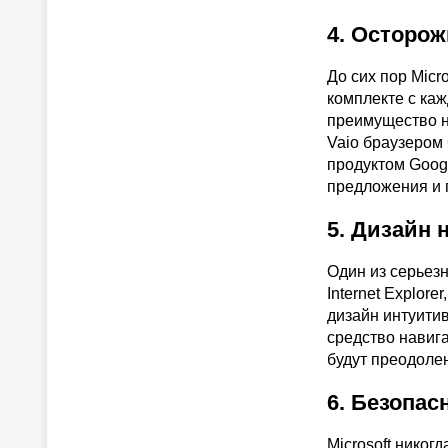
4. Осторо
До сих пор Micro
комплекте с ка
преимущество н
Vaio браузером 
продуктом Googl
предложения и г
5. Дизайн
Один из серьез
Internet Explor
дизайн интуитив
средство навига
будут преодолен
6. Безопа
Microsoft нико