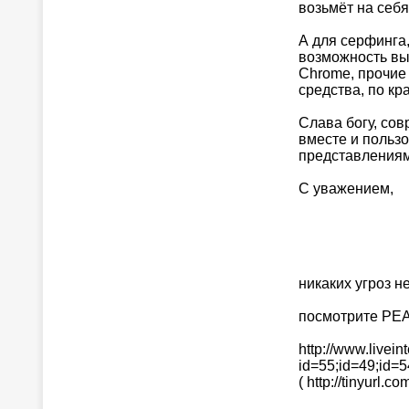
возьмёт на себя
А для серфинга,
возможность вы
Chrome, прочие 
средства, по кр
Слава богу, со
вместе и польз
представлениям
С уважением,
никаких угроз не
посмотрите РЕ
http://www.liveint
id=55;id=49;id=
( http://tinyurl.