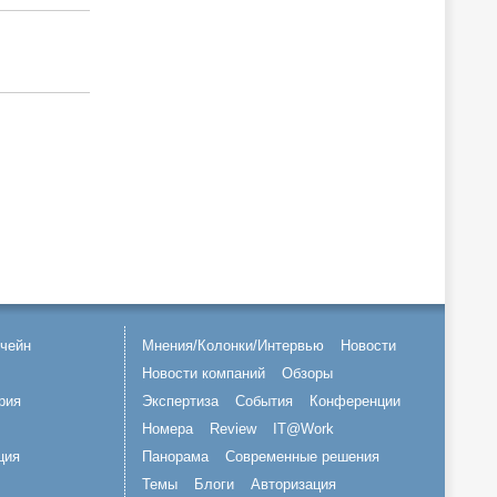
чейн
Мнения/Колонки/Интервью
Новости
Новости компаний
Обзоры
рия
Экспертиза
События
Конференции
Номера
Review
IT@Work
ция
Панорама
Современные решения
Темы
Блоги
Авторизация