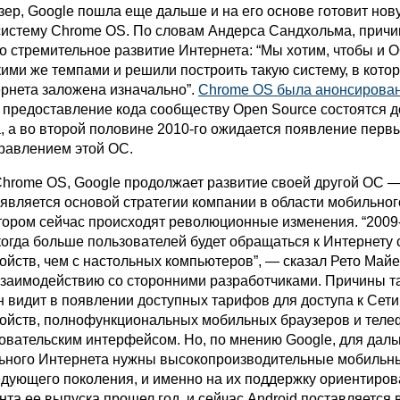
зер, Google пошла еще дальше и на его основе готовит нов
истему Chrome OS. По словам Андерса Сандхольма, причи
о стремительное развитие Интернета: “Мы хотим, чтобы и 
кими же темпами и решили построить такую систему, в кото
рнета заложена изначально”.
Chrome OS была анонсирован
 предоставление кода сообществу Open Source состоятся д
, а во второй половине 2010-го ожидается появление перв
правлением этой ОС.
hrome OS, Google продолжает развитие своей другой ОС —
является основой стратегии компании в области мобильног
отором сейчас происходят революционные изменения. “2009-
когда больше пользователей будет обращаться к Интернету 
ойств, чем с настольных компьютеров”, — сказал Рето Майе
взаимодействию со сторонними разработчиками. Причины т
 видит в появлении доступных тарифов для доступа к Сети
ойств, полнофункциональных мобильных браузеров и теле
овательским интерфейсом. Но, по мнению Google, для дал
ьного Интернета нужны высокопроизводительные мобильн
дующего поколения, и именно на их поддержку ориентиро
нта ее выпуска прошел год, и сейчас Android поставляется 