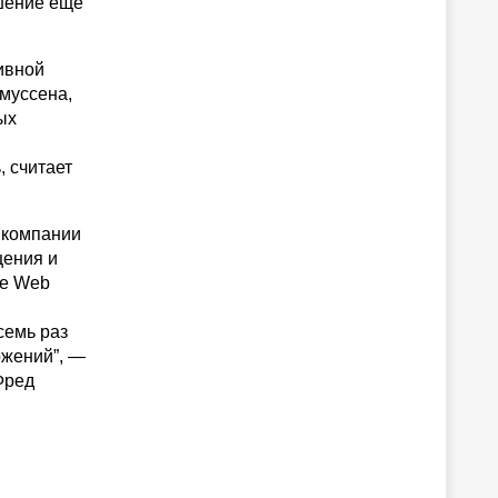
ешение еще
ивной
смуссена,
ых
 считает
 компании
щения и
le Web
семь раз
ожений”, —
Фред