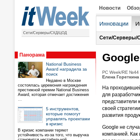
Новости
Обз
Инновации
И
Сети/Серверы/СХД/ЦОД
Сети/Серверы/
Google
Панорама
National Business
Award наградила за
PC Week/RE №44 (
поиск
Елена Гореткина
Недавно в Москве
состоялась церемония награждения
На проходивше
престижной премии National Business
для разработчи
Award, которая отмечает достижения
…
представители 
своей стратеги
5 инструментов,
которые помогут
развития продук
управлять проектами
в кризис
Google не случ
В кризис компании теряют
компанией. Как 
устойчивость из-за того, что выручка
становится нестабильной,