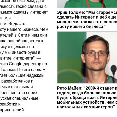
исковой системы, да и
льность тесно связана с
раемся сделать Интернет
Эрик Толоме: “Мы стараемс
сделать Интернет и веб еще
ным и
мощными, так как это спосо
ым. Ведь это
росту нашего бизнеса”
сту нашего бизнеса. Чем
ателей в Сети и чем они
чаще они обращаются к
ику и щелкают по
му мы инвестируем в
витие Интернета”, —
егию Google директор по
 Толоме. По его словам,
гает большие надежды
 разработчиков и
ечь их, открывая
Рето Майер: “2009-й станет
большинства своих
годом, когда больше польз
будет обращаться к Интерне
пуская специальные
мобильных устройств, чем 
зработки и
настольных компьютеров”
приложений.