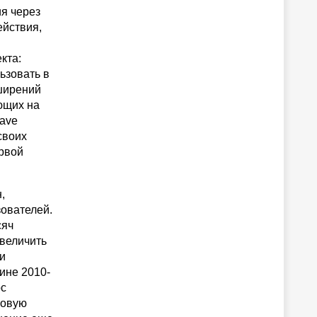
ия через
ействия,
кта:
ьзовать в
сширений
ющих на
Wave
своих
ервой
,
ователей.
сяч
увеличить
и
ине 2010-
рс
новую