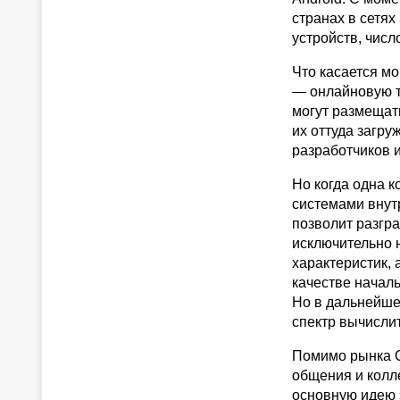
странах в сетях
устройств, числ
Что касается мо
— онлайновую т
могут размещат
их оттуда загру
разработчиков и
Но когда одна к
системами внут
позволит разгр
исключительно 
характеристик, 
качестве началь
Но в дальнейше
спектр вычисли
Помимо рынка О
общения и колле
основную идею 