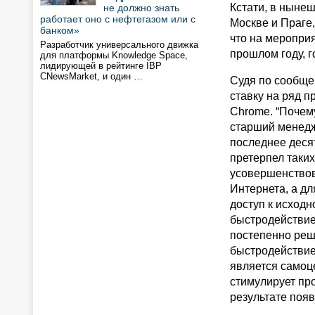
Кстати, в ныне
не должно знать
работает оно с нефтегазом или с
Москве и Праге,
банком»
что на меропри
Разработчик универсального движка
прошлом году, г
для платформы Knowledge Space,
лидирующей в рейтинге IBP
CNewsMarket, и один …
Судя по сообще
ставку на ряд п
Chrome. “Почем
старший менедж
последнее деся
претерпел таки
усовершенствов
Интернета, а дл
доступ к исходн
быстродействие
постепенно реш
быстродействие 
является самоц
стимулирует пр
результате поя