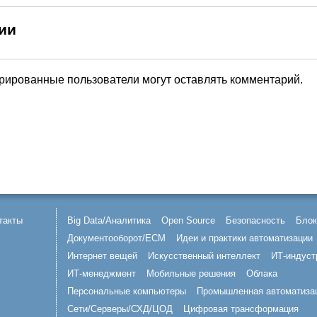
ии
трированные пользователи могут оставлять комментарий.
такты
Big Data/Аналитика
Open Source
Безопасность
Блок
Документооборот/ECM
Идеи и практики автоматизации
Интернет вещей
Искусственный интеллект
ИТ-индуст
ИТ-менеджмент
Мобильные решения
Облака
Персональные компьютеры
Промышленная автоматиза
Сети/Серверы/СХД/ЦОД
Цифровая трансформация