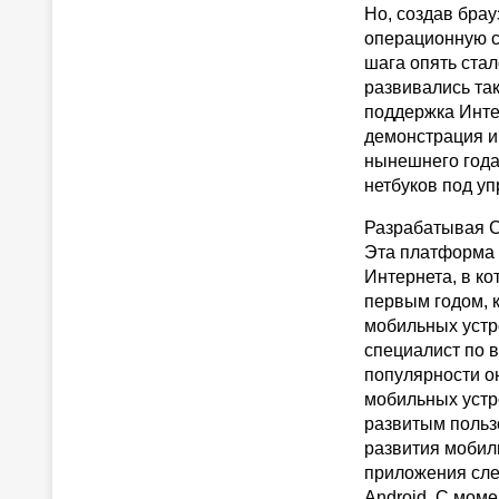
Но, создав брау
операционную с
шага опять стал
развивались та
поддержка Инте
демонстрация и
нынешнего года
нетбуков под у
Разрабатывая C
Эта платформа 
Интернета, в к
первым годом, 
мобильных устр
специалист по 
популярности он
мобильных устр
развитым польз
развития мобил
приложения сле
Android. C моме