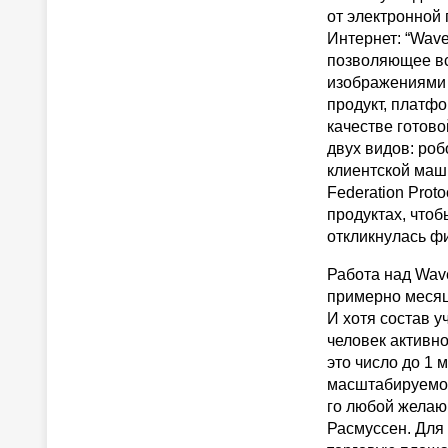
от электронной
Интернет: “Wave
позволяющее вс
изображениями и
продукт, платфо
качестве готов
двух видов: роб
клиентской маш
Federation Prot
продуктах, чтоб
откликнулась фи
Работа над Wav
примерно месяц
И хотя состав у
человек активно
это число до 1 
масштабируемос
го любой желаю
Расмуссен. Для