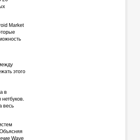
ых
oid Market
оторые
зможность
 между
жать этого
а в
 нетбуков.
а весь
истем
 Объясняя
личие Wave