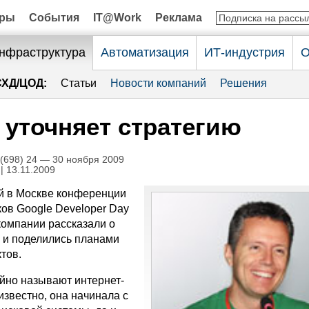
оры
События
IT@Work
Реклама
нфраструктура
Автоматизация
ИТ-индустрия
О
СХД/ЦОД:
Статьи
Новости компаний
Решения
 уточняет стратегию
698) 24 — 30 ноября 2009
| 13.11.2009
й в Москве конференции
ков Google Developer Day
компании рассказали о
и и поделились планами
тов.
айно называют интернет-
известно, она начинала с