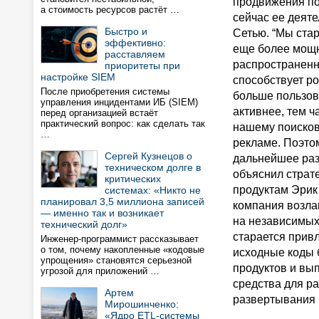
продвижения по
а стоимость ресурсов растёт …
сейчас ее деяте
Быстро и
Сетью. “Мы ста
эффективно:
еще более мощ
расставляем
распространенн
приоритеты при
настройке SIEM
способствует ро
После приобретения системы
больше пользов
управления инцидентами ИБ (SIEM)
активнее, тем 
перед организацией встаёт
практический вопрос: как сделать так
нашему поисков
…
рекламе. Поэто
Сергей Кузнецов о
дальнейшее раз
техническом долге в
объяснил страт
критических
продуктам Эрик
системах: «Никто не
планировал 3,5 миллиона записей
компания возла
— именно так и возникает
на независимых
технический долг»
старается привл
Инженер-программист рассказывает
о том, почему накопленные «кодовые
исходные коды 
упрощения» становятся серьезной
продуктов и вы
угрозой для приложений …
средства для ра
Артем
развертывания 
Мирошинченко:
«Ядро ETL-системы