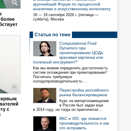
крупнейший Форум по процессной
аналитике и искусственному интеллекту
я
18 — 19 сентября 2026 г. (пятница —
 более
суббота), Москва
бствует
Статьи по теме
Computational Fluid
Dynamics при
проектировании ЦОДа:
красивая картинка или
полезный инструмент?
Как мы можем определить достаточность
систем охлаждения при проектировании?
Посчитать требуемую
холодопроизводительность …
Перестройка российского
рынка балансировщиков
 первым
Курс на импортозамещение
ователей
в России был задан еще
ту с
в 2014 году, но тогда он практически …
с
ВКС и VDI: где ломается
производительность и как
это исправить