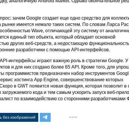
дку, аналогичную Android Market. Однако окончательное р
прос: зачем Google создает еще одно средство для коллект
а рынке имеется немало таких систем. По словам Ларса Ра
особенностью Wave, отличающей эту систему от аналогичн
ется единый тип объекта, который обладает основной
тью других веб-средств, а недостающую функциональность,
оронние разработчики с помощью API-интерфейсов.
 API-интерфейсы играют важную роль в стратегии Google. У
ктов и для них создано более 65 API. Кроме того, для упро
ты программистов предназначен набор инструментов Goog
 сервис хостинга App Engine, совершенствование которых
“Скоро в GWT появится новая функция, которая позволит в 
м загружаемого кода и тем самым ускорить запуск веб-прил
алист по взаимодействию со сторонними разработчиками 
ь без изображений