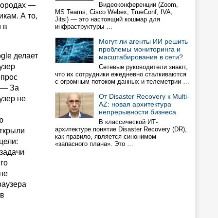
городах —
Видеоконференции (Zoom,
MS Teams, Cisco Webex, TrueConf, IVA,
кам. А то,
Jitsi) — это настоящий кошмар для
 в
инфраструктуры …
Могут ли агенты ИИ решить
проблемы мониторинга и
gle делает
масштабирования в сети?
узер
Сетевые руководители знают,
что их сотрудники ежедневно сталкиваются
опрос
с огромным потоком данных и телеметрии …
 — За
От Disaster Recovery к Multi-
узер не
AZ: новая архитектура
непрерывности бизнеса
ю
В классической ИТ-
архитектуре понятие Disaster Recovery (DR),
открыли
как правило, является синонимом
цели:
«запасного плана». Это …
 задачи
го
не
раузера
 в