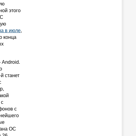
ую
ной этого
ОС
рую
а в июле
,
о конца
ых
 Android.
о
й станет
с
р,
акой
 с
фонов с
ьнейшего
ые
вана ОС
в 26