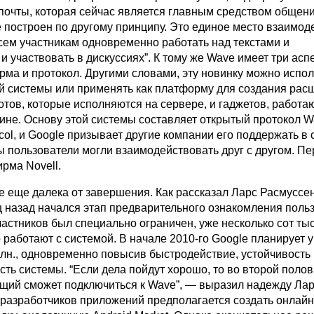
 почты, которая сейчас является главным средством общен
 построен по другому принципу. Это единое место взаимод
ем участникам одновременно работать над текстами и
 участвовать в дискуссиях”. К тому же Wave имеет три аспе
рма и протокол. Другими словами, эту новинку можно испол
ой системы или применять как платформу для создания ра
отов, которые исполняются на сервере, и гаджетов, работа
ине. Основу этой системы составляет открытый протокол 
ocol, и Google призывает другие компании его поддержать в 
ы пользователи могли взаимодействовать друг с другом. П
рма Novell.
e еще далека от завершения. Как рассказал Ларс Расмуссен
 назад начался этап предварительного ознакомления польз
частников был специально ограничен, уже несколько сот ты
 работают с системой. В начале 2010-го Google планирует 
млн., одновременно повысив быстродействие, устойчивость 
ть системы. “Если дела пойдут хорошо, то во второй полов
щий сможет подключиться к Wave”, — выразил надежду Ла
 разработчиков приложений предполагается создать онлай