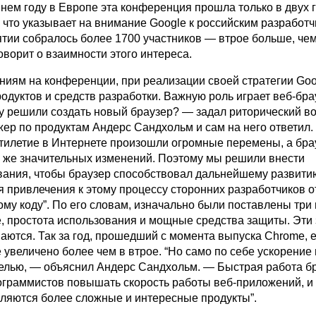
шнем году в Европе эта конференция прошла только в двух 
 что указывает на внимание Google к российским разработчи
ятии собралось более 1700 участников — втрое больше, чем
оворит о взаимности этого интереса.
ниям на конференции, при реализации своей стратегии Goo
родуктов и средств разработки. Важную роль играет веб-бра
у решили создать новый браузер? — задал риторический в
ер по продуктам Андерс Сандхольм и сам на него ответил.
тилетие в Интернете произошли огромные перемены, а бра
х же значительных изменений. Поэтому мы решили внести
ания, чтобы браузер способствовал дальнейшему развити
я привлечения к этому процессу сторонних разработчиков 
ому коду”. По его словам, изначально были поставлены три 
, простота использования и мощные средства защиты. Эти
аются. Так за год, прошедший с момента выпуска Chrome, е
увеличено более чем в втрое. “Но само по себе ускорение 
елью, — объяснил Андерс Сандхольм. — Быстрая работа б
ограммистов повышать скорость работы веб-приложений, и
вляются более сложные и интересные продукты”.