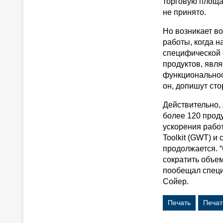
торговую площа
не принято.
Но возникает во
работы, когда н
специфической 
продуктов, явля
функциональнос
он, допишут ст
Действительно,
более 120 проду
ускорения рабо
Toolkit (GWT) и
продолжается. 
сократить объе
пообещал специ
Сойер.
Печать
Печат