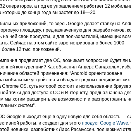
 32 операторов, а под ее управлением работает 12 мобильн
о которых до конца года вырастет до 18—20.
бильных приложений, то здесь Google делает ставку на Andr
орговую площадку, предназначенную для разработчиков, к
ь на ней свои продукты, и для пользователей, имеющих во
жать. Сейчас на этом сайте зарегистрировано более 1000
 более 12 тыс. приложений.
омпания продвигает две ОС, возникает вопрос: не будет ли
ренней конкуренции? Как объяснил Андерс Сандхольм, избе
аничение областей применения: “Android ориентирована
на мобильные устройства и обладает рядом специфических
а Chrome OS, суть которой состоит в использовании браузер
ной точки для доступа к ОС и Интернету, предназначена для
м мы хотим расширить ее возможности и распространить н
тельных систем”.
С Google выходит еще в одну новую для себя область — с
ктивной работы, и создает для этого
продукт Google Wave
.
этой новинки, разработчик Ларс Расмуссен, подчеркнул от