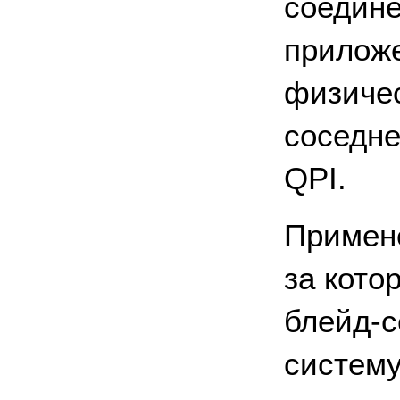
соедине
приложе
физичес
соседне
QPI.
Примене
за кото
блейд-
систему