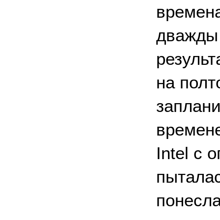
времена
дважды 
результ
на полт
заплани
времене
Intel с
пыталас
понесла