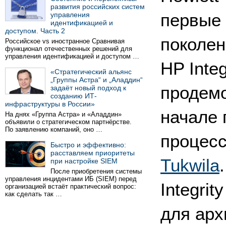
развития российских систем
управления
первые 
идентификацией и
доступом. Часть 2
поколен
Российское vs иностранное Сравнивая
функционал отечественных решений для
управления идентификацией и доступом …
HP Inte
«Стратегический альянс
„Группы Астра“ и „Аладдин“
продем
задаёт новый подход к
созданию ИТ-
инфраструктуры в России»
начале 
На днях «Группа Астра» и «Аладдин»
объявили о стратегическом партнёрстве.
По заявлению компаний, оно …
процесс
Быстро и эффективно:
расставляем приоритеты
Tukwila
при настройке SIEM
После приобретения системы
управления инцидентами ИБ (SIEM) перед
Integri
организацией встаёт практический вопрос:
как сделать так …
для арх