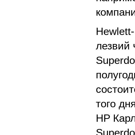
компани
Hewlett
лезвий 
Superdo
полугод
состоит
того дн
HP Карл
Superdo