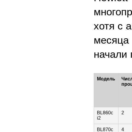
многопр
хотя c 
месяца 
начали 
Модель
Чис
про
BL860c
2
i2
BL870c
4