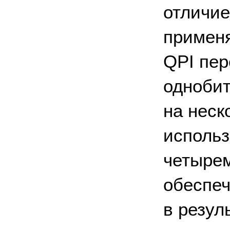
отличие
применя
QPI пер
однобит
на неск
использ
четырем
обеспеч
в резул