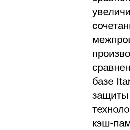
увеличи
сочета
межпро
произво
сравнен
базе It
защиты 
техноло
кэш-пам