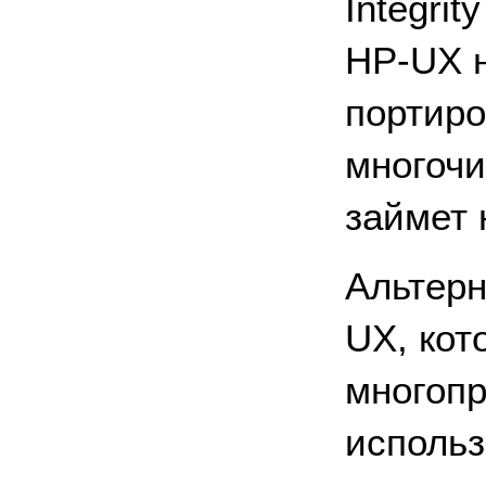
Integri
HP-UX н
портиро
многоч
займет 
Альтерн
UX, кот
многопр
использ