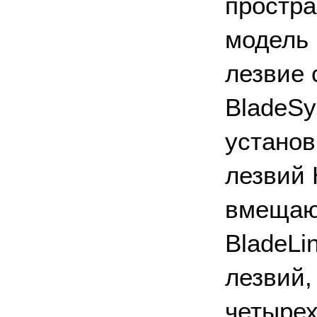
простр
модель 
лезвие 
BladeSy
установ
лезвий 
вмещаю
BladeLi
лезвий,
четырех