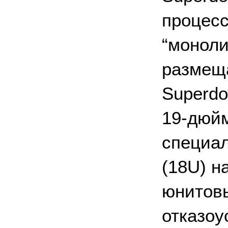
процесс
“моноли
размеща
Superdo
19-дюйм
специал
(18U) н
юнитовы
отказоу