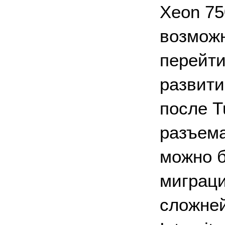
Xeon 75
возможн
перейти
развити
после T
разъема
можно б
миграци
сложней