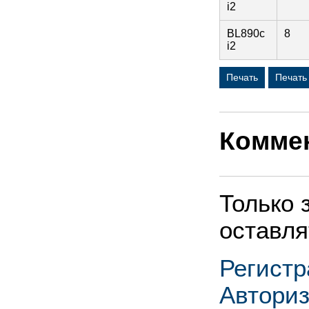
i2
BL890c
8
i2
Печать
Печать
Комме
Только 
оставля
Регистр
Автори