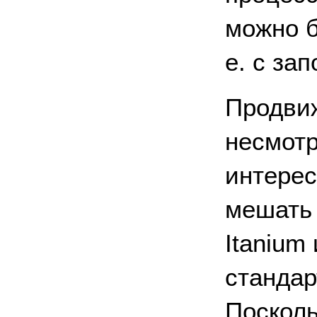
можно б
е. с за
Продвиж
несмотр
интерес
мешать
Itanium
стандар
Поскольк