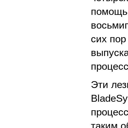
помощь
восьмип
сих пор
выпуска
процесс
Эти лез
BladeSy
процесс
таким о