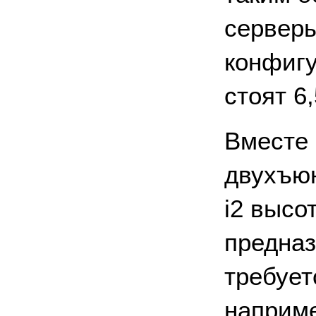
серверы
конфигу
стоят 6
Вместе 
двухъюн
i2 высо
предназ
требует
наприм