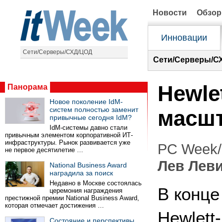
Новости
Обзо
Инновации
Сети/Серверы/СХД/ЦОД
Сети/Серверы/С
Hewle
Панорама
Новое поколение IdM-
систем полностью заменит
масшт
привычные сегодня IdM?
IdM-системы давно стали
привычным элементом корпоративной ИТ-
инфраструктуры. Рынок развивается уже
PC Week/
не первое десятилетие …
Лев Лев
National Business Award
наградила за поиск
Недавно в Москве состоялась
В конце
церемония награждения
престижной премии National Business Award,
которая отмечает достижения …
Hewlett
Состояние и перспективы