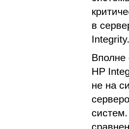
критиче
в серве
Integrity
Вполне 
HP Inte
не на с
серверо
систем.
сравнен