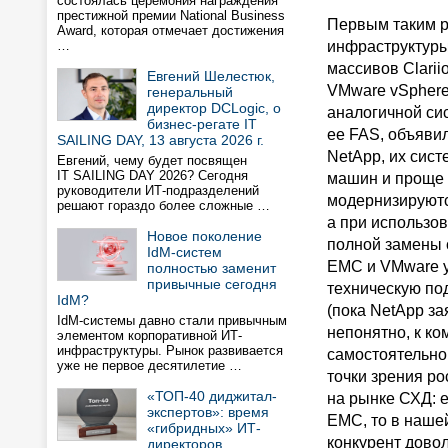
состоялась церемония награждения
престижной премии National Business
Первым таким р
Award, которая отмечает достижения
…
инфраструктуры
массивов Clari
Евгений Шелестюк,
VMware vSphere
генеральный
директор DCLogic, о
аналогичной си
бизнес-регате IT
ее FAS, объяви
SAILING DAY, 13 августа 2026 г.
NetApp, их сис
Евгений, чему будет посвящен
IT SAILING DAY 2026? Сегодня
машин и проще 
руководители ИТ-подразделений
модернизируютс
решают гораздо более сложные …
а при использо
Новое поколение
полной замены с
IdM-систем
EMC и VMware у
полностью заменит
привычные сегодня
техническую по
IdM?
(пока NetApp за
IdM-системы давно стали привычным
непонятно, к ко
элементом корпоративной ИТ-
инфраструктуры. Рынок развивается
самостоятельно
уже не первое десятилетие …
точки зрения ро
«ТОП-40 диджитал-
на рынке СХД: е
экспертов»: время
EMC, то в наше
«гибридных» ИТ-
конкурент довол
директоров