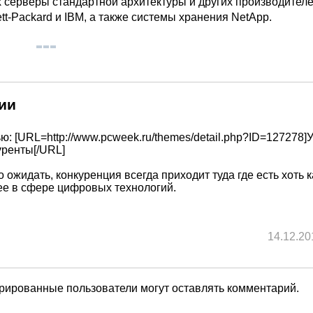
х серверы стандартной архитектуры и других производителе
t-Packard и IBM, а также системы хранения NetApp.
ии
ю: [URL=http://www.pcweek.ru/themes/detail.php?ID=127278]У
уренты[/URL]
 ожидать, конкуренция всегда приходит туда где есть хоть к
ее в сфере цифровых технологий.
14.12.20
трированные пользователи могут оставлять комментарий.