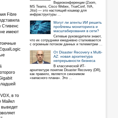
Видеоконференции (Zoom,
MS Teams, Cisco Webex, TrueConf, IVA,
Jitsi) — это настоящий кошмар для
ия Fibre
инфраструктуры …
редставила
Могут ли агенты ИИ решить
в Стивенс
проблемы мониторинга и
масштабирования в сети?
 не имеют
Сетевые руководители знают,
что их сотрудники ежедневно сталкиваются
стоечные
с огромным потоком данных и телеметрии …
EqualLogic
От Disaster Recovery к Multi-
вые
AZ: новая архитектура
непрерывности бизнеса
В классической ИТ-
й
архитектуре понятие Disaster Recovery (DR),
оторого
как правило, является синонимом
igabit
«запасного плана». Это …
 младшей
VDX, в то
e Майкл
я выведет
озволяет