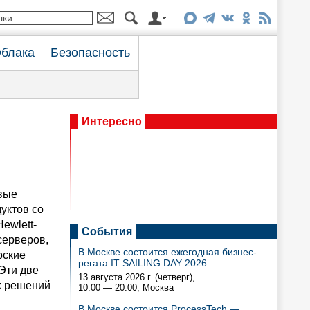
блака
Безопасность
Интересно
рвые
уктов со
ewlett-
События
серверов,
В Москве состоится ежегодная бизнес-
рские
регата IT SAILING DAY 2026
Эти две
13 августа 2026 г. (четверг),
х решений
10:00 — 20:00
, Москва
В Москве состоится ProcessTech —