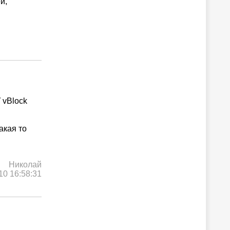
й,
 vBlock
акая то
Николай
10 16:58:31