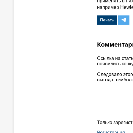
применять в ни
например Hewlet
Печать
Комментар
Ссылка на стать
появились конк
Следовало этого
выгода, тембол
Только зарегис
Регистрация