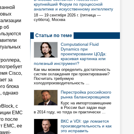
крупнейший Форум по процессной
ванной
аналитике и искусственному интеллекту
ковых
18 — 19 сентября 2026 г. (пятница —
суббота), Москва
уализации
p об
ользуются
Статьи по теме
авители
Computational Fluid
ртуальных
Dynamics при
проектировании ЦОДа:
красивая картинка или
троллера,
полезный инструмент?
 потребует
Как мы можем определить достаточность
емя Cisco,
систем охлаждения при проектировании?
Посчитать требуемую
ает за
холодопроизводительность …
го блока
Перестройка российского
, однако
рынка балансировщиков
Курс на импортозамещение
Block, с
в России был задан еще
в 2014 году, но тогда он практически …
озиции EMC
то после
ВКС и VDI: где ломается
ит EMC, ее
производительность и как
это исправить
awei-