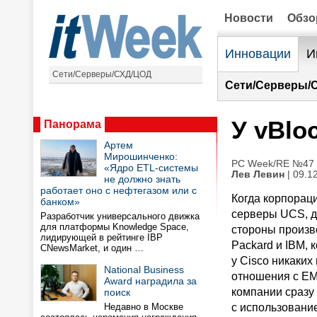
Новости
Обз
Инновации
И
Сети/Серверы/СХД/ЦОД
Сети/Серверы/
У vBlo
Панорама
Артем
Мирошинченко:
PC Week/RE №47 (
«Ядро ETL-системы
Лев Левин
| 09.1
не должно знать
работает оно с нефтегазом или с
Когда корпорац
банком»
серверы UCS, д
Разработчик универсального движка
для платформы Knowledge Space,
стороны произво
лидирующей в рейтинге IBP
Packard и IBM,
CNewsMarket, и один …
у Cisco никаких
National Business
отношения с EMC
Award наградила за
компании сразу
поиск
Недавно в Москве
с использовани