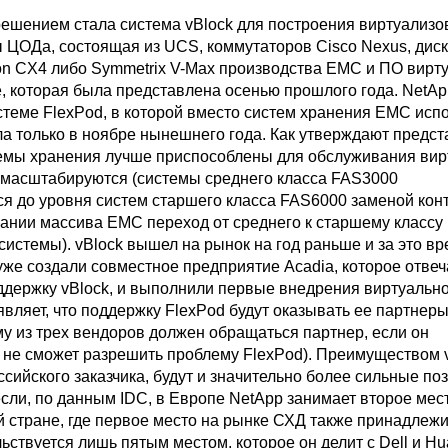
ешением стала система vBlock для построения виртуализо
 ЦОДа, состоящая из UCS, коммутаторов Cisco Nexus, дис
ion CX4 либо Symmetrix V-Max производства EMC и ПО вирт
, которая была представлена осенью прошлого года. NetAp
стеме FlexPod, в которой вместо систем хранения EMC исп
ла только в ноябре нынешнего года. Как утверждают предст
темы хранения лучше приспособлены для обслуживания ви
масштабируются (системы среднего класса FAS3000
я до уровня систем старшего класса FAS6000 заменой кон
вании массива EMC переход от среднего к старшему классу
истемы). vBlock вышел на рынок на год раньше и за это вр
же создали совместное предприятие Acadia, которое отвеч
ддержку vBlock, и выполнили первые внедрения виртуально
являет, что поддержку FlexPod будут оказывать ее партнеры
му из трех вендоров должен обращаться партнер, если он
 не сможет разрешить проблему FlexPod). Преимуществом v
ссийского заказчика, будут и значительно более сильные п
сли, по данным IDC, в Европе NetApp занимает второе мес
й стране, где первое место на рынке СХД также принадлеж
ьствуется лишь пятым местом, которое он делит с Dell и Hu