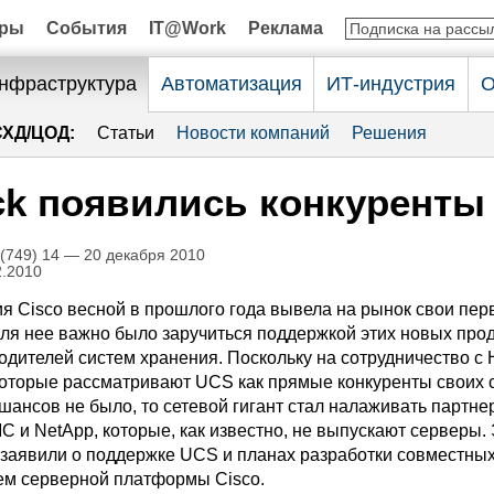
оры
События
IT@Work
Реклама
нфраструктура
Автоматизация
ИТ-индустрия
О
СХД/ЦОД:
Статьи
Новости компаний
Решения
ck появились конкуренты
749) 14 — 20 декабря 2010
2.2010
ия Cisco весной в прошлого года вывела на рынок свои пе
ля нее важно было заручиться поддержкой этих новых прод
дителей систем хранения. Поскольку на сотрудничество с H
 которые рассматривают UCS как прямые конкуренты своих 
 шансов не было, то сетевой гигант стал налаживать партне
 и NetApp, которые, как известно, не выпускают серверы. 
 заявили о поддержке UCS и планах разработки совместны
ем серверной платформы Cisco.