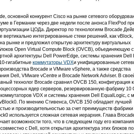
e, основной конкурент Cisco на рынке сетевого оборудован
руме в Германии через две недели после анонса FlexPod п
виртуализации ЦОДа. Директор по технологиям Brocade Дей
ие вертикально интегрированные стеки решений, как vBlock,
 на рынке и предложил открытую архитектуру виртуальных
локов Open Virtual Compute Block (OVCB), объединяющую 
ртной архитектуры Dell PowerEdge, системы хранения Dell 
 10-гигабитные
коммутаторы VDX
и унифицированные сете
роизводства Brocade и VMware vSphere, а также средства
ия Dell, VMware vCentre и Brocade Network Adviser. В свое
авный технолог Brocadе сравнил OVCB 150, конфигурация к
роцессорных ядер серверов, резервированную фабрику 10 G
х коммутаторов VDX и системы хранения Dell EqualLogic, с
vBlock0. По мнению Стивенса, OVCB 150 обладает лучшей
тью и производительностью за счет преимуществ фабрики 
ock0 используется сложная сетевая иерархия. Глава Brocad
чает возможности того, что в следующем году его компани
овместно с Dell, хотя открытая архитектура этих блоков п