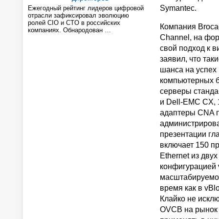
Symantec.
Ежегодный рейтинг лидеров цифровой
отрасли зафиксировал эволюцию
ролей CIO и CTO в российских
Компания Brocad
компаниях. Обнародован …
Channel, на фо
свой подход к 
заявил, что так
шанса на успех
компьютерных б
серверы станда
и Dell-EMC CX,
адаптеры CNA п
администрирован
презентации гл
включает 150 п
Ethernet из дву
конфигурацией 
масштабируемос
время как в vBl
Клайко не исклю
OVCB на рынок с