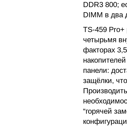
DDR3 800; е
DIMM в два д
TS-459 Pro+ 
четырьмя вн
факторах 3,5
накопителей
панели: дост
защёлки, чт
Производить
необходимос
“горячей за
конфигураций