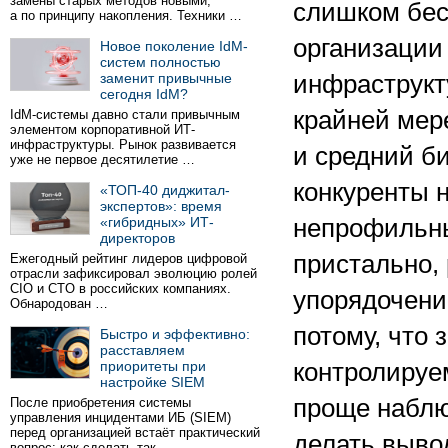
замены старых методов новыми,
слишком бес
а по принципу накопления. Техники …
организации
Новое поколение IdM-
систем полностью
заменит привычные
инфраструкт
сегодня IdM?
крайней мер
IdM-системы давно стали привычным
элементом корпоративной ИТ-
инфраструктуры. Рынок развивается
и средний б
уже не первое десятилетие …
конкуренты 
«ТОП-40 диджитал-
экспертов»: время
«гибридных» ИТ-
непрофильны
директоров
пристально, 
Ежегодный рейтинг лидеров цифровой
отрасли зафиксировал эволюцию ролей
CIO и CTO в российских компаниях.
упорядочени
Обнародован …
потому, что 
Быстро и эффективно:
расставляем
приоритеты при
контролируе
настройке SIEM
проще наблю
После приобретения системы
управления инцидентами ИБ (SIEM)
перед организацией встаёт практический
делать выво
вопрос: как сделать так …