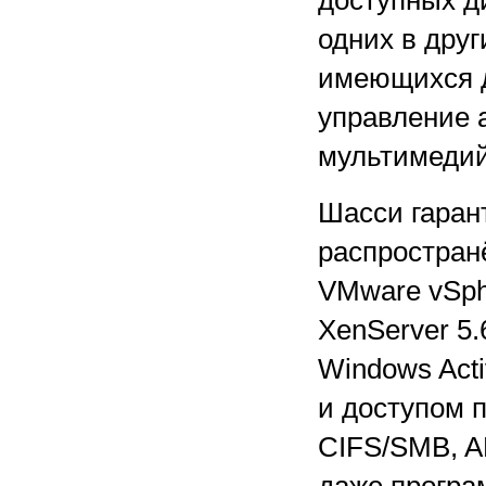
доступных д
одних в друг
имеющихся д
управление 
мультимедий
Шасси гаран
распростра
VMware vSphe
XenServer 5.
Windows Act
и доступом 
CIFS/SMB, A