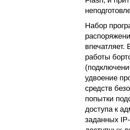
Flash, и при
неподготовле
Набор прогр
распоряжени
впечатляет. 
работы борт
(подключени
удвоение пр
средств без
попытки подо
доступа к а
заданных IP-