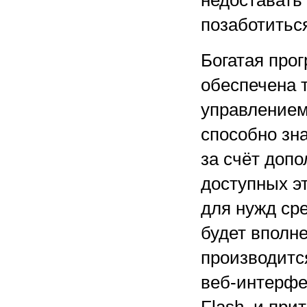
недоставать
позаботитьс
Богатая про
обеспечена т
управлением
способно зн
за счёт доп
доступных э
для нужд ср
будет вполн
производитс
веб-интерфе