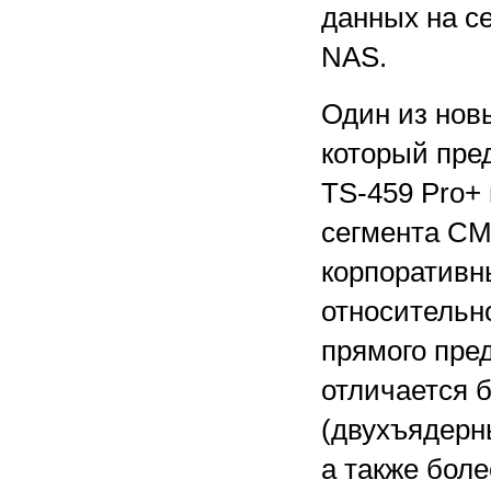
данных на 
NAS.
Один из нов
который пре
TS-459 Pro+ 
сегмента СМ
корпоративны
относительн
прямого пре
отличается 
(двухъядерны
а также бол