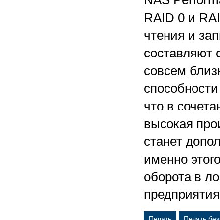
NAS Performa
RAID 0 и RA
чтения и за
составляют с
совсем близ
способности 
что в сочет
высокая про
станет допо
именно этог
оборота в ло
предприятия
Печать
Печать бе