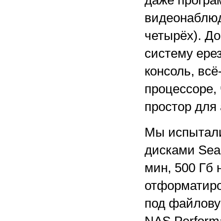
даже прогр
видеонаблюд
четырёх). Д
систему ере
консоль, всё
процессоре,
простор для
Мы испытали
дисками Sea
мин, 500 Гб
отформатир
под файловую