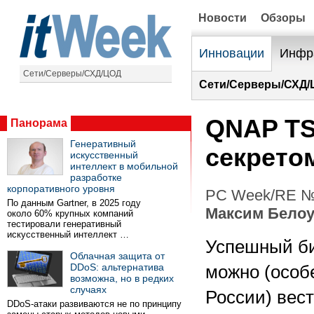
Новости
Обзоры
Инновации
Инфр
Сети/Серверы/СХД/ЦОД
Сети/Серверы/СХД/
QNAP TS-
Панорама
Генеративный
секрето
искусственный
интеллект в мобильной
разработке
корпоративного уровня
PC Week/RE №3
По данным Gartner, в 2025 году
Максим Белоу
около 60% крупных компаний
тестировали генеративный
искусственный интеллект …
Успешный б
Облачная защита от
DDoS: альтернатива
можно (особ
возможна, но в редких
случаях
России) вест
DDoS-атаки развиваются не по принципу