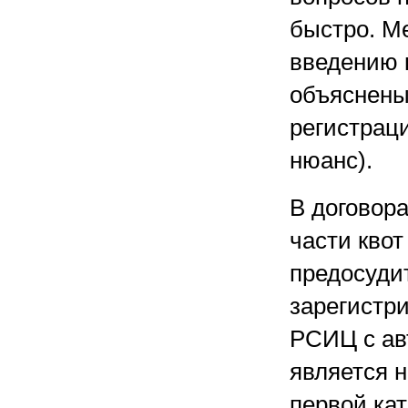
быстро. М
введению 
объяснены
регистрац
нюанс).
В договор
части квот
предосудит
зарегистр
РСИЦ с ав
является 
первой ка