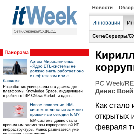
Новости
Обзо
Инновации
Ин
Сети/Серверы/СХД/ЦОД
Сети/Серверы/С
Кирилл
Панорама
Артем Мирошинченко:
корруп
«Ядро ETL-системы не
должно знать работает оно
с нефтегазом или с
банком»
PC Week/RE 
Разработчик универсального движка для
Денис Воей
платформы Knowledge Space, лидирующей
в рейтинге IBP CNewsMarket, и один …
Как стало 
Новое поколение IdM-
систем полностью заменит
привычные сегодня IdM?
открытых и
IdM-системы давно стали
привычным элементом корпоративной ИТ-
февраля т
инфраструктуры. Рынок развивается уже
не первое десятилетие …