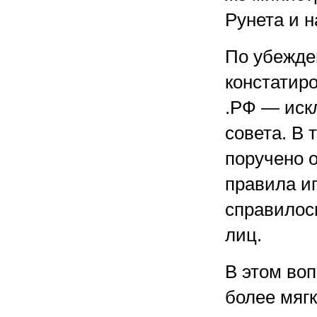
Рунета и н
По убежде
констатиро
.РФ — искл
совета. В 
поручено 
правила иг
справилось
лиц.
В этом воп
более мягк