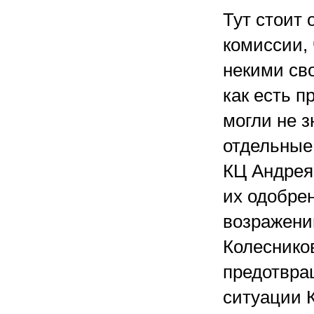
Тут стоит
комиссии,
некими св
как есть п
могли не з
отдельные
КЦ Андрея 
их одобре
возражений
Колеснико
предотвра
ситуации К