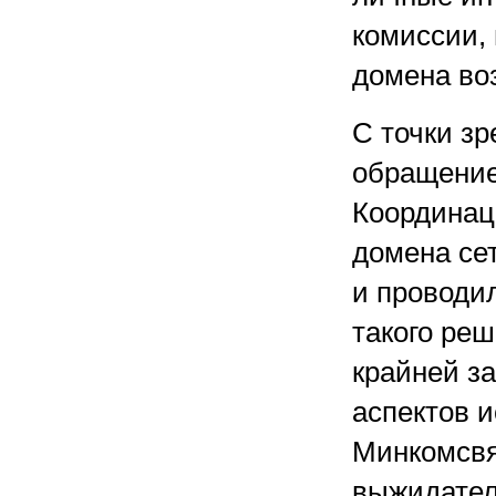
комиссии, 
домена во
С точки з
обращение
Координац
домена се
и проводи
такого реш
крайней з
аспектов и
Минкомсвя
выжидател