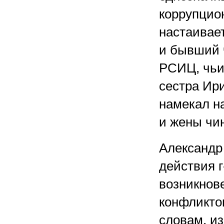
коррупцио
настаивае
и бывший 
РСИЦ, чьи
сестра Ири
намекал н
и жены чин
Александр
действия 
возникнов
конфликто
словам, и