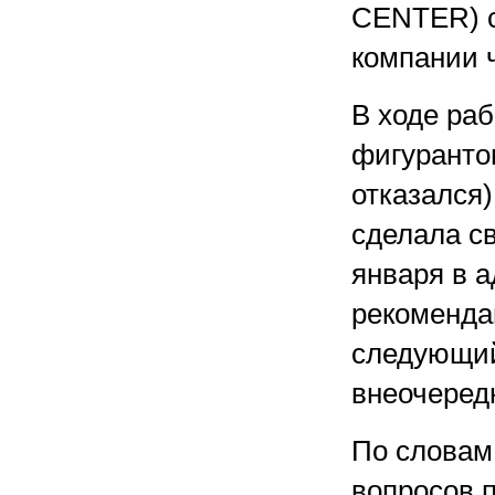
CENTER) с
компании ч
В ходе ра
фигурантов
отказался
сделала с
января в 
рекомендац
следующий
внеочеред
По словам 
вопросов 