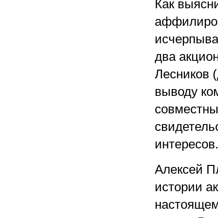
Как выясн
аффилиров
исчерпывае
два акцио
Лесников (
выводу ко
совместны
свидетельс
интересов
Алексей П
истории ак
настоящем