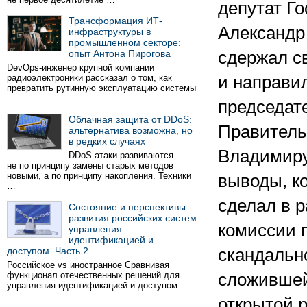
депутат Г
Трансформация ИТ-
Александр
инфраструктуры в
промышленном секторе:
опыт Антона Пирогова
сдержал с
DevOps-инженер крупной компании
радиоэлектроники рассказал о том, как
и направи
превратить рутинную эксплуатацию системы
…
председат
Облачная защита от DDoS:
Правитель
альтернатива возможна, но
в редких случаях
Владимиру
DDoS-атаки развиваются
не по принципу замены старых методов
новыми, а по принципу накопления. Техники
выводы, к
…
сделал в 
Состояние и перспективы
развития российских систем
комиссии 
управления
идентификацией и
доступом. Часть 2
скандальн
Российское vs иностранное Сравнивая
функционал отечественных решений для
сложившей
управления идентификацией и доступом …
открытой 