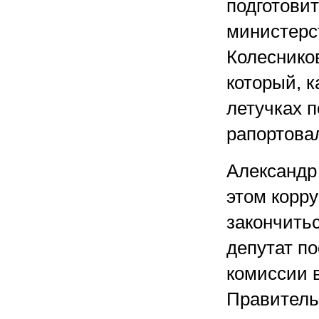
подготови
министерс
Колеснико
который, к
летучках п
рапортовал
Александр
этом корр
закончить
депутат п
комиссии 
Правитель