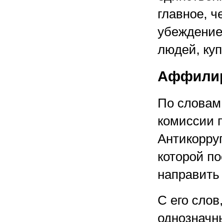
главное, ч
убеждением
людей, ку
Аффилир
По словам
комиссии п
Антикорру
которой п
направить
С его слов
однозначн