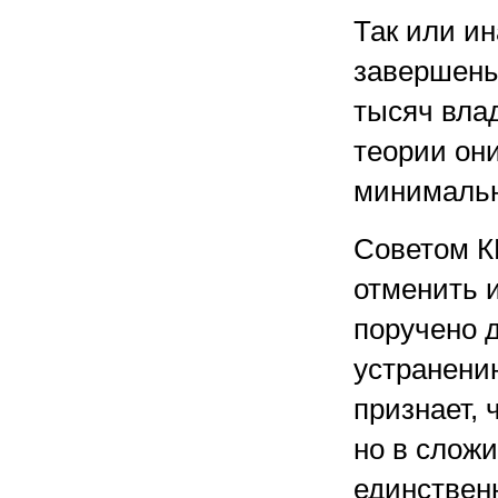
Так или ин
завершены
тысяч влад
теории они
минимальн
Советом К
отменить 
поручено 
устранени
признает, 
но в слож
единственн