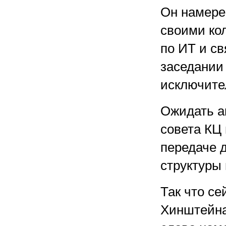
Он намере
своими ко
по ИТ и с
заседании
исключите
Ожидать а
совета КЦ
передаче д
структуры 
Так что се
Хинштейна,