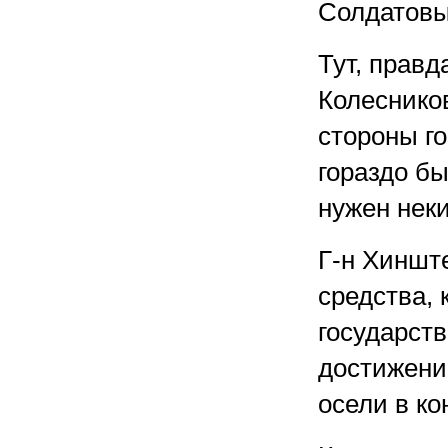
Солдатовы
Тут, правд
Колесников
стороны го
гораздо б
нужен неки
Г-н Хиншт
средства,
государст
достижени
осели в ко