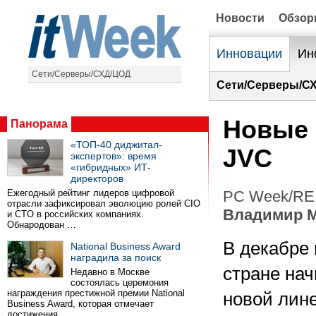
Новости
Обзо
Инновации
Ин
Сети/Серверы/СХД/ЦОД
Сети/Серверы/С
Новые 
Панорама
«ТОП-40 диджитал-
JVC
экспертов»: время
«гибридных» ИТ-
директоров
Ежегодный рейтинг лидеров цифровой
PC Week/RE 
отрасли зафиксировал эволюцию ролей CIO
Владимир 
и CTO в российских компаниях.
Обнародован …
В декабре
National Business Award
наградила за поиск
стране на
Недавно в Москве
состоялась церемония
награждения престижной премии National
новой лин
Business Award, которая отмечает
достижения …