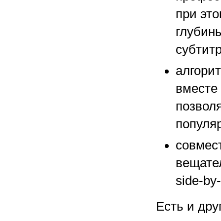
при эт
глубин
субтитр
алгори
вместе
позвол
популяр
совмес
вещател
side-by-
Есть и дру