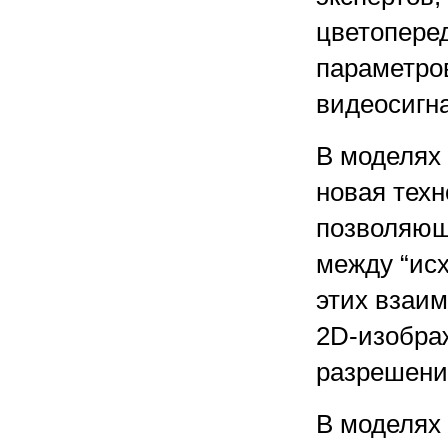
цветопере
параметров
видеосигн
В моделях
новая техн
позволяющ
между “ис
этих взаи
2D-изобра
разрешение
В моделях