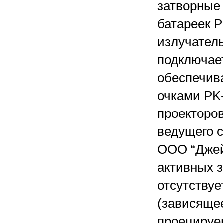
затворные
батареек 
излучател
подключает
обеспечив
очками PK-
проекторов
ведущего 
ООО “Джей
активных з
отсутствуе
(зависяще
проецируем