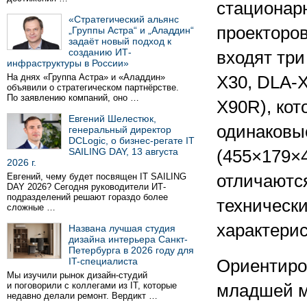
стационар
«Стратегический альянс
проекторов
„Группы Астра“ и „Аладдин“
задаёт новый подход к
созданию ИТ-
входят три
инфраструктуры в России»
На днях «Группа Астра» и «Аладдин»
X30, DLA-
объявили о стратегическом партнёрстве.
По заявлению компаний, оно …
X90R), ко
Евгений Шелестюк,
одинаковы
генеральный директор
DCLogic, о бизнес-регате IT
SAILING DAY, 13 августа
(455×179×4
2026 г.
Евгений, чему будет посвящен IT SAILING
отличаютс
DAY 2026? Сегодня руководители ИТ-
подразделений решают гораздо более
техническ
сложные …
характери
Названа лучшая студия
дизайна интерьера Санкт-
Петербурга в 2026 году для
IT-специалиста
Ориентиро
Мы изучили рынок дизайн-студий
и поговорили с коллегами из IT, которые
младшей м
недавно делали ремонт. Вердикт …