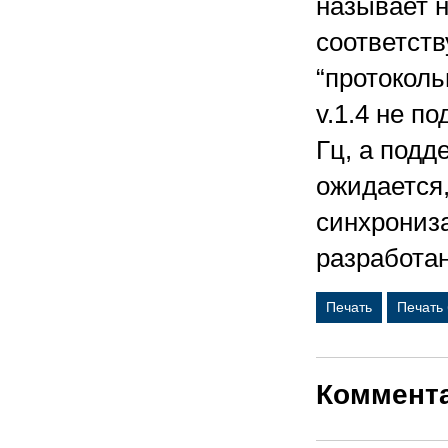
называет н
соответств
“протокол
v.1.4 не п
Гц, а подд
ожидается,
синхрониз
разработа
Печать
Печать
Коммент