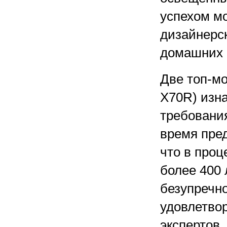
успехом мо
дизайнерск
домашних 
Две топ-м
X70R) изн
требовани
время пре
что в про
более 400 
безупречно
удовлетво
экспертов,