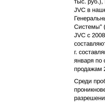
тыс. руб.)
JVC в наше
Генеральн
Системы” 
JVC с 2008
составляют
г. составл
января по 
продажам 2
Среди про
проникнов
разрешени