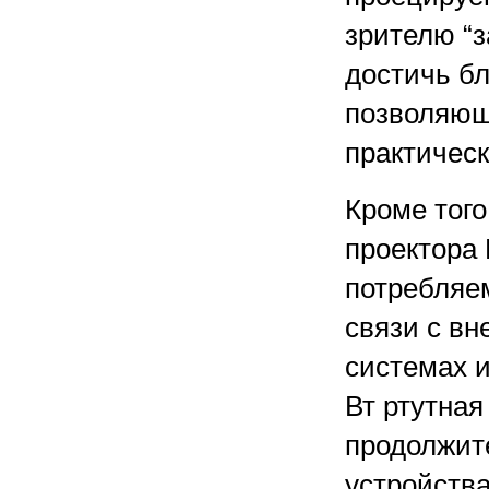
зрителю “з
достичь бл
позволяющ
практическ
Кроме того
проектора 
потребляе
связи с вн
системах и
Вт ртутна
продолжит
устройства