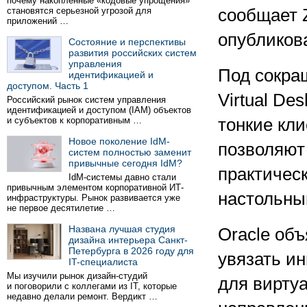
почему накопленные «кодовые упрощения»
становятся серьезной угрозой для
сообщает Z
приложений …
опубликов
Состояние и перспективы
развития российских систем
управления
Под сокра
идентификацией и
доступом. Часть 1
Virtual Des
Российский рынок систем управления
идентификацией и доступом (IAM) объектов
и субъектов к корпоративным …
тонкие кли
Новое поколение IdM-
позволяют
систем полностью заменит
привычные сегодня IdM?
практическ
IdM-системы давно стали
привычным элементом корпоративной ИТ-
настольны
инфраструктуры. Рынок развивается уже
не первое десятилетие …
Названа лучшая студия
Oracle объ
дизайна интерьера Санкт-
Петербурга в 2026 году для
увязать и
IT-специалиста
Мы изучили рынок дизайн-студий
для вирту
и поговорили с коллегами из IT, которые
недавно делали ремонт. Вердикт …