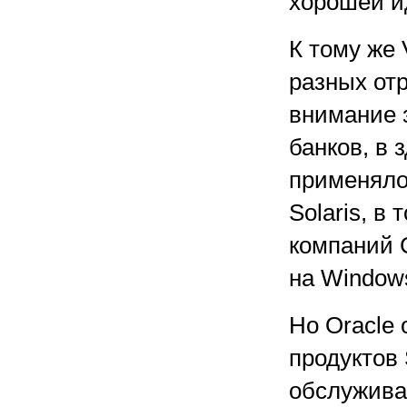
хорошей и
К тому же
разных от
внимание 
банков, в 
применяло
Solaris, в
компаний 
на Window
Но Oracle
продуктов 
обслужива