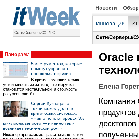
Новости
Обзо
Инновации
Ин
Сети/Серверы/СХД/ЦОД
Сети/Серверы/С
Oracle
Панорама
5 инструментов, которые
технол
помогут управлять
проектами в кризис
В кризис компании теряют
устойчивость из-за того, что выручка
Елена Горе
становится нестабильной, а стоимость
ресурсов растёт …
Компания 
Сергей Кузнецов о
техническом долге в
продуктов
критических системах:
«Никто не планировал 3,5
десктопов (
миллиона записей — именно так и
возникает технический долг»
полученны
Инженер-программист рассказывает о том,