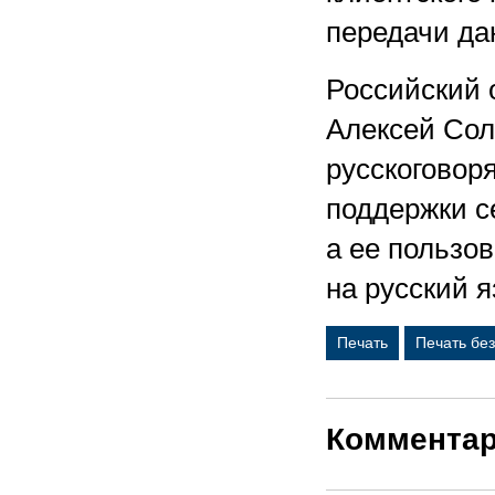
передачи дан
Российский о
Алексей Сол
русскогово
поддержки се
а ее пользо
на русский я
Печать
Печать бе
Коммента