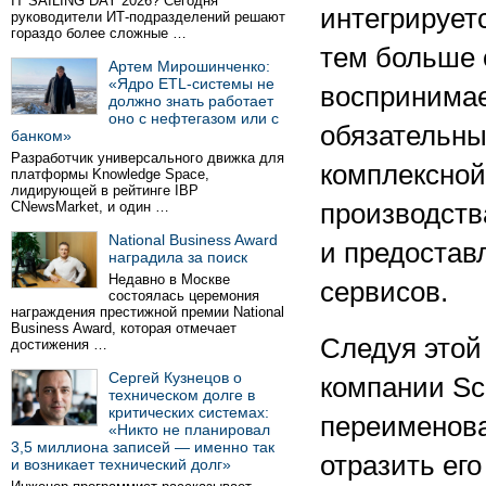
IT SAILING DAY 2026? Сегодня
интегрируетс
руководители ИТ-подразделений решают
гораздо более сложные …
тем больше 
Артем Мирошинченко:
«Ядро ETL-системы не
воспринимае
должно знать работает
оно с нефтегазом или с
обязательны
банком»
Разработчик универсального движка для
комплексной
платформы Knowledge Space,
лидирующей в рейтинге IBP
CNewsMarket, и один …
производств
National Business Award
и предостав
наградила за поиск
Недавно в Москве
сервисов.
состоялась церемония
награждения престижной премии National
Business Award, которая отмечает
Следуя этой 
достижения …
Сергей Кузнецов о
компании Sch
техническом долге в
критических системах:
переименова
«Никто не планировал
3,5 миллиона записей — именно так
отразить ег
и возникает технический долг»