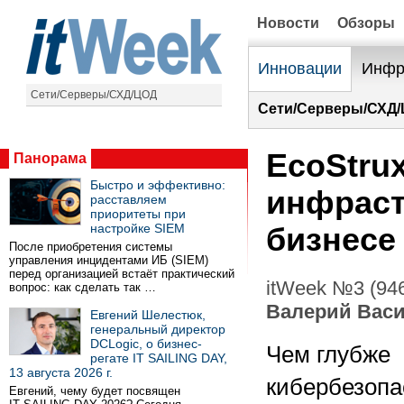
Новости
Обзоры
Инновации
Инфр
Сети/Серверы/СХД/ЦОД
Сети/Серверы/СХД/
EcoStrux
Панорама
Быстро и эффективно:
инфраст
расставляем
приоритеты при
настройке SIEM
бизнесе
После приобретения системы
управления инцидентами ИБ (SIEM)
перед организацией встаёт практический
itWeek №3 (946
вопрос: как сделать так …
Валерий Вас
Евгений Шелестюк,
генеральный директор
DCLogic, о бизнес-
Чем глубже
регате IT SAILING DAY,
13 августа 2026 г.
кибербезопа
Евгений, чему будет посвящен