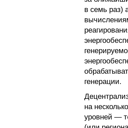
в семь раз)
вычислениям
реагировани
энергообесп
генерируемо
энергообесп
обрабатыват
генерации.
Децентрализ
на нескольк
уровней — т
(или регион