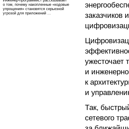
Инженер-программист рассказывает
энергообесп
о том, почему накопленные «кодовые
упрощения» становятся серьезной
угрозой для приложений …
заказчиков 
цифровизаци
Цифровизаци
эффективнос
ужесточает 
и инженерно
к архитекту
и управлени
Так, быстры
сетевого тра
за ближайши