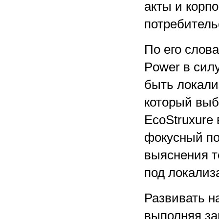
акты и корп
потребитель
По его слов
Power в сил
быть локали
который выб
EcoStruxure 
фокусный по
выяснения т
под локализ
Развивать н
выполняя за