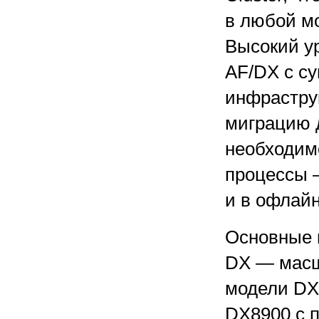
в любой м
Высокий у
AF/DX с с
инфрастру
миграцию 
необходим
процессы —
и в офлай
Основные 
DX — масш
модели DX
DX8900 с п