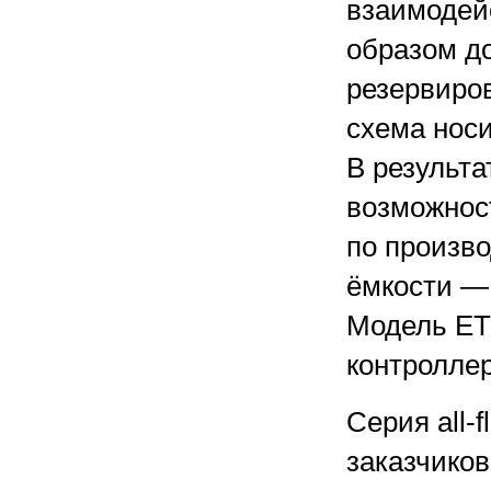
взаимодей
образом д
резервиро
схема носи
В результ
возможнос
по произво
ёмкости —
Модель ET
контроллер
Серия all
заказчиков