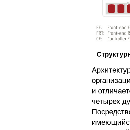
Структур
Архитекту
организац
и отличае
четырех д
Посредств
имеющийся