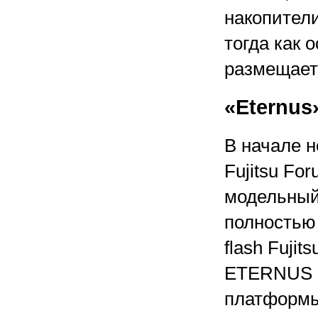
накопител
тогда как
размещает
«Eternus
В начале н
Fujitsu Fo
модельный
полностью
flash Fuji
ETERNUS D
платформы