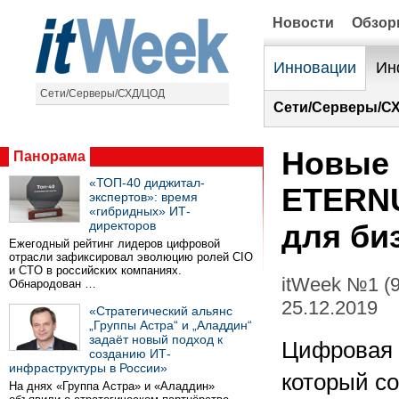
Новости
Обзо
Инновации
Ин
Сети/Серверы/СХД/ЦОД
Сети/Серверы/С
Новые С
Панорама
«ТОП-40 диджитал-
ETERNU
экспертов»: время
«гибридных» ИТ-
директоров
для би
Ежегодный рейтинг лидеров цифровой
отрасли зафиксировал эволюцию ролей CIO
и CTO в российских компаниях.
itWeek №1 (
Обнародован …
25.12.2019
«Стратегический альянс
„Группы Астра“ и „Аладдин“
задаёт новый подход к
Цифровая 
созданию ИТ-
инфраструктуры в России»
который с
На днях «Группа Астра» и «Аладдин»