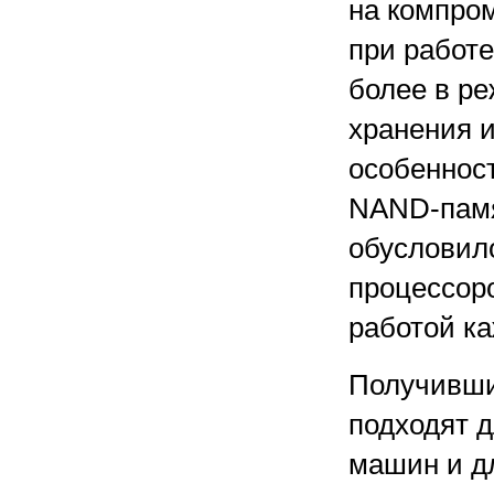
на компро
при работ
более в р
хранения 
особеннос
NAND-памя
обусловил
процессор
работой ка
Получивши
подходят 
машин и 