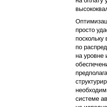
на оплату 
высококва
Оптимизац
просто уд
поскольку 
по распре
на уровне 
обеспечени
предполага
структури
необходимы
системе а