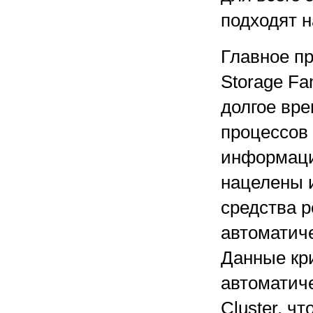
подходят 
Главное п
Storage Fa
долгое вре
процессов
информаци
нацелены 
средства р
автоматиче
Данные кри
автоматич
Cluster, ч