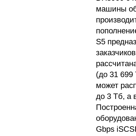
машины об
производи
пополнени
S5 предна
заказчиков
рассчитана
(до 31 699
может рас
до 3 Тб, а
Построенна
оборудован
Gbps iSCS