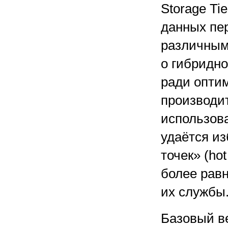
Storage Ti
данных пе
различным
о гибридн
ради опти
производи
использов
удаётся из
точек» (ho
более рав
их службы
Базовый в