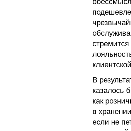
обессмысл
подешевле,
чрезвычай
обслуживан
стремится
лояльност
клиентской
В результа
казалось б
как рознич
в хранении
если не п