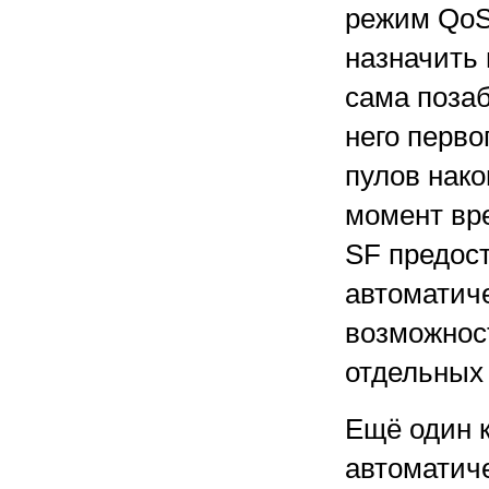
режим QoS
назначить 
сама поза
него перво
пулов нако
момент вр
SF предос
автоматиче
возможнос
отдельных
Ещё один 
автоматиче