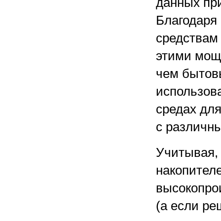
данных пр
Благодаря
средствам
этими мощ
чем бытов
использова
средах дл
с различн
Учитывая,
накопителе
высокопрои
(а если р