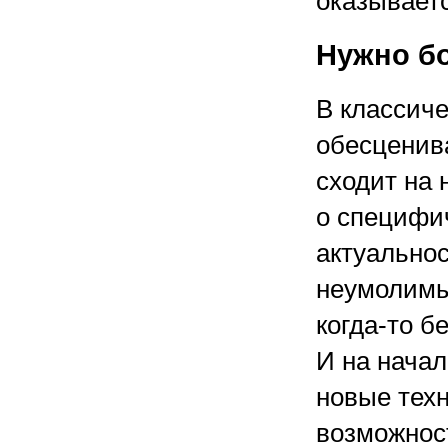
оказываетс
Нужно б
В классич
обесценива
сходит на 
о специфич
актуальнос
неумолимы
когда-то 
И на нача
новые тех
возможнос