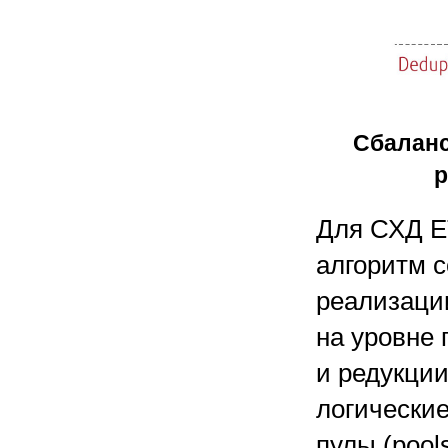
Сбаланс
р
Для СХД E
алгоритм 
реализаци
на
уровне 
и
редукции
логически
пулы (pools