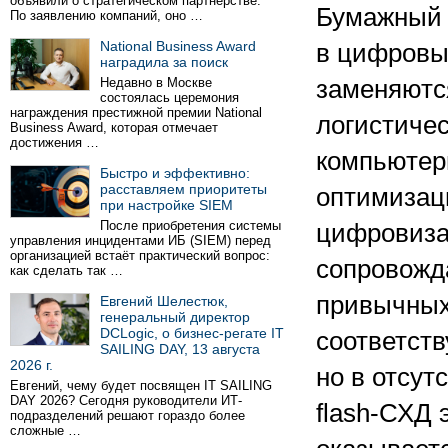
объявили о стратегическом партнёрстве.
Бумажный 
По заявлению компаний, оно …
National Business Award
в цифровы
наградила за поиск
Недавно в Москве
заменяютс
состоялась церемония
награждения престижной премии National
логистиче
Business Award, которая отмечает
достижения …
компьютер
Быстро и эффективно:
расставляем приоритеты
оптимизац
при настройке SIEM
После приобретения системы
цифровиза
управления инцидентами ИБ (SIEM) перед
организацией встаёт практический вопрос:
сопровожд
как сделать так …
привычных
Евгений Шелестюк,
генеральный директор
DCLogic, о бизнес-регате IT
соответст
SAILING DAY, 13 августа
2026 г.
но в отсут
Евгений, чему будет посвящен IT SAILING
DAY 2026? Сегодня руководители ИТ-
flash-СХД
подразделений решают гораздо более
сложные …