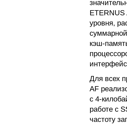
значительн
ETERNUS AF
уровня, ра
суммарной 
кэш-память
процессоро
интерфейса
Для всех 
AF реализ
с
4-килоб
работе с 
частоту за