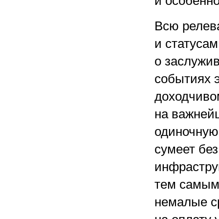
и особенн
Всю релев
и статусам
о заслужи
событиях э
доходчиво
на важней
одиночную
сумеет без
инфраструк
тем самым
немалые с