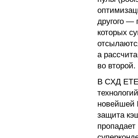
оптимизац
другого
— 
которых су
отсылаютс
а
рассчита
во
второй.
В СХД ETE
технологий
новейшей 
защита кэ
пропадает 
суперконде