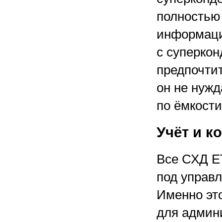
полностью
информаци
с суперко
предпочти
он не нужд
по ёмкости
Учёт и к
Все СХД E
под управ
Именно эт
для админ