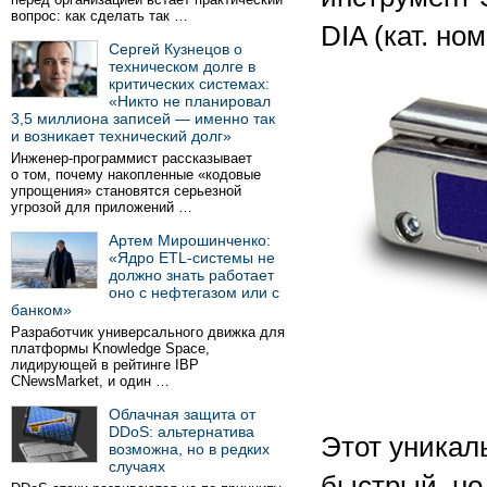
вопрос: как сделать так …
DIA (кат. но
Сергей Кузнецов о
техническом долге в
критических системах:
«Никто не планировал
3,5 миллиона записей — именно так
и возникает технический долг»
Инженер-программист рассказывает
о том, почему накопленные «кодовые
упрощения» становятся серьезной
угрозой для приложений …
Артем Мирошинченко:
«Ядро ETL-системы не
должно знать работает
оно с нефтегазом или с
банком»
Разработчик универсального движка для
платформы Knowledge Space,
лидирующей в рейтинге IBP
CNewsMarket, и один …
Облачная защита от
DDoS: альтернатива
Этот уникал
возможна, но в редких
случаях
быстрый, но