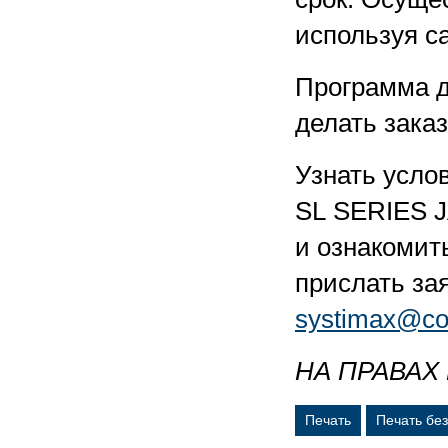
используя с
Программа д
делать зака
Узнать усло
SL SERIES 
и ознакомит
прислать за
systimax@co
НА ПРАВАХ
Печать
Печать бе