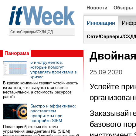
Новости
Обзоры
Инновации
Инфр
Сети/Серверы/СХД/ЦОД
Сети/Серверы/СХД/
Двойная
Панорама
5 инструментов,
которые помогут
25.09.2020
управлять проектами в
кризис
В кризис компании теряют устойчивость
Успейте при
из-за того, что выручка становится
нестабильной, а стоимость ресурсов
организова
растёт …
Быстро и эффективно:
расставляем
Заказывайт
приоритеты при
настройке SIEM
базового по
После приобретения системы
управления инцидентами ИБ (SIEM)
инструмент
перед организацией встаёт практический