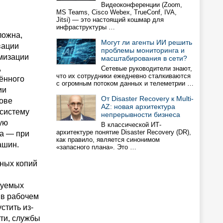
Видеоконференции (Zoom,
MS Teams, Cisco Webex, TrueConf, IVA,
Jitsi) — это настоящий кошмар для
инфраструктуры …
ложна,
Могут ли агенты ИИ решить
вации
проблемы мониторинга и
имизации
масштабирования в сети?
,
Сетевые руководители знают,
что их сотрудники ежедневно сталкиваются
ённого
с огромным потоком данных и телеметрии …
ии
От Disaster Recovery к Multi-
нове
AZ: новая архитектура
 систему
непрерывности бизнеса
ую
В классической ИТ-
архитектуре понятие Disaster Recovery (DR),
ла — при
как правило, является синонимом
ашин.
«запасного плана». Это …
вных копий
руемых
 в рабочем
стить из-
ети, службы