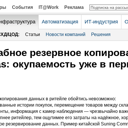
оры
События
IT@Work
Реклама
нфраструктура
Автоматизация
ИТ-индустрия
О
СХД/ЦОД:
Статьи
Новости компаний
Решения
бное резервное копиров
tas: окупаемость уже в пе
 копирования данных в ритейле обойтись невозможно:
анные истории покупок, перемещение товаров между скл
нты, информация с камер наблюдения — чрезвычайно важ
упнее ритейлер, тем ощутимее его затраты на надёжное, х
е резервирование данных. Пример китайской Suning Com