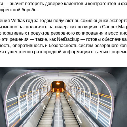
ки — значит потерять доверие клиентов и контрагентов и ф
курентной борьбе.
ния Vertias год за годом получают высокие оценки эксперт
еизменно располагаясь на лидерских позициях в Gartner Mag
орпоративных продуктов резервного копирования и восстан
 эти решения — такие, как NetBackup — готовы обеспечива
ость, оперативность и безопасность систем резервного ко
ия существенно разнородной информации в самых соврем