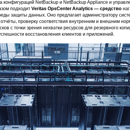
а конфигураций NetBackup и NetBackup Appliance и управл
азом подходит
Veritas
OpsCenter Analytics — средство
на
реды защиты данных. Оно предлагает администратору сис
отчёты, проверку соответствия внутренним и внешним нор
ков с точки зрения нехватки ресурсов для резервного коп
 успешности восстановления клиентов и приложений.