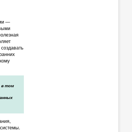
ими —
овыми
полезная
оляет
 создавать
 ранних
скому
 в том
данных
ания,
 системы.