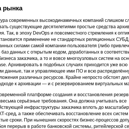
 рынка
тура современных высокодинамичных компаний слишком с
вать существующие десятилетиями простые средства архи
я. Так, в эпоху DevOps и повсеместного стремления к опт
тановится применение не стандартных реляционных СУБД
нных силами самой компании-пользователя (либо привлеч
) баз данных с открытым кодом, доработанных в соответств
изнеса заказчика, а то и вовсе многоузловых систем на ос
se. Архивировать в подобных случаях приходится уже всю
ами данные, так и управляющее ими ПО и всю распределённ
оложения различных ресурсов. Крайне непросто обстоят де
одходе к архивации — и с резервированием виртуальных м
 современной платформе создания и восстановления резер
весьма серьёзные требования. Она должна учитывать все
йствующей инфраструктуры заказчика вплоть до масштаби
КТ-сред, а также обеспечивать восстановление всех систем
тые сроки. При нынешних скоростях бизнес-процессов допу
боя перерыв в работе банковской системы, ритейлерской с