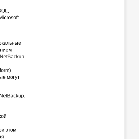
SQL,
icrosoft
х
локальные
анием
 NetBackup
form)
ые могут
NetBackup.
кой
ри этом
ая