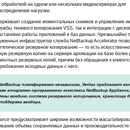
с обработкой на одном или нескольких медиасерверах для
аспределения нагрузки.
ерживает создание моментальных снимков и управление 
лужбы теневого копирования VSS, так и интеграции с диск
остановки работы приложений и баз данных. Чрезвычайно 
уженных инфраструктур служба NetBackup Accelerator позв
нтетическое резервное копирование — то есть искусственно
ную резервную копию на сервере архивации на базе более
ментных резервных копий, причём без обращения к клиент
требования исходных данных с него.
NetBackup платформенно-независимо, Veritas предлагает его
аве аппаратно-программного комплекса NetBackup Appliance,
дены воедино система резервного копирования, хранилище 
 поддержка вендора.
iance предусматривает широкие возможности масштабиров
вание объёма сохраняемых данных и производительности