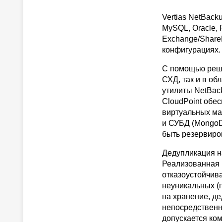
Vertias NetBac
MySQL, Oracle, 
Exchange/ShareP
конфигурациях.
С помощью реше
СХД, так и в о
утилиты NetBac
CloudPoint обе
виртуальных маш
и СУБД (MongoDB
быть резервиров
Дедупликация н
Реализованная 
отказоустойчив
неуникальных (
на хранение, д
непосредственн
допускается ко