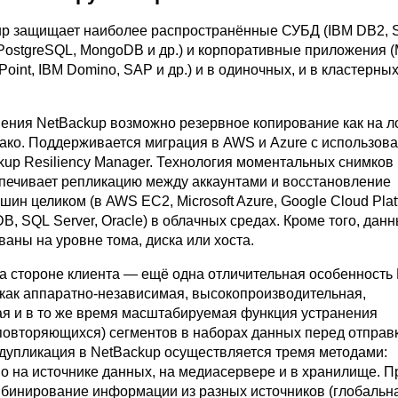
kup защищает наиболее распространённые СУБД (IBM DB2, 
PostgreSQL, MongoDB и др.) и корпоративные приложения (M
oint, IBM Domino, SAP и др.) и в одиночных, и в кластерны
ния NetBackup возможно резервное копирование как на 
блако. Поддерживается миграция в AWS и Azure с использов
kup Resiliency Manager. Технология моментальных снимков
спечивает репликацию между аккаунтами и восстановление
ин целиком (в AWS EC2, Microsoft Azure, Google Cloud Plat
, SQL Server, Oracle) в облачных средах. Кроме того, данн
аны на уровне тома, диска или хоста.
а стороне клиента — ещё одна отличительная особенность 
как аппаратно-независимая, высокопроизводительная,
ая и в то же время масштабируемая функция устранения
повторяющихся) сегментов в наборах данных перед отправ
едупликация в NetBackup осуществляется тремя методами:
о на источнике данных, на медиасервере и в хранилище. П
мбинирование информации из разных источников (глобальн