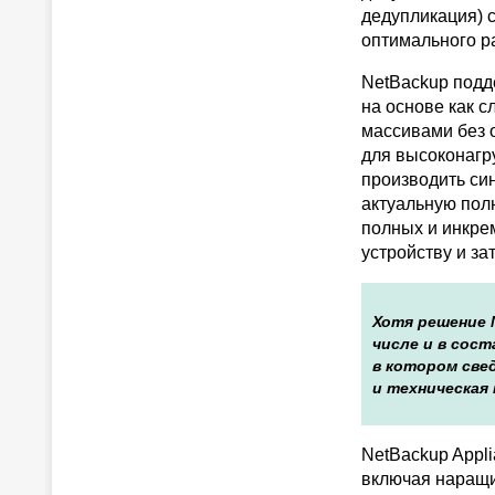
дедупликация) 
оптимального р
NetBackup подд
на основе как с
массивами без 
для высоконагр
производить си
актуальную пол
полных и инкре
устройству и за
Хотя решение 
числе и в сост
в котором све
и техническая
NetBackup Appl
включая наращи