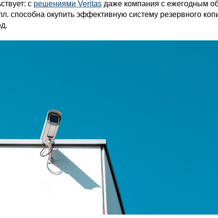
ствует: с
решениями Veritas
даже компания с ежегодным о
олл. способна окупить эффективную систему резервного ко
д.