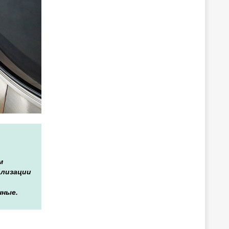
м
ализации
нные.