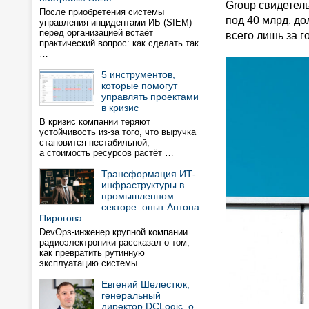
Group свидетель
После приобретения системы
под 40 млрд. д
управления инцидентами ИБ (SIEM)
перед организацией встаёт
всего лишь за го
практический вопрос: как сделать так
…
5 инструментов,
которые помогут
управлять проектами
в кризис
В кризис компании теряют
устойчивость из-за того, что выручка
становится нестабильной,
а стоимость ресурсов растёт …
Трансформация ИТ-
инфраструктуры в
промышленном
секторе: опыт Антона
Пирогова
DevOps-инженер крупной компании
радиоэлектроники рассказал о том,
как превратить рутинную
эксплуатацию системы …
Евгений Шелестюк,
генеральный
директор DCLogic, о