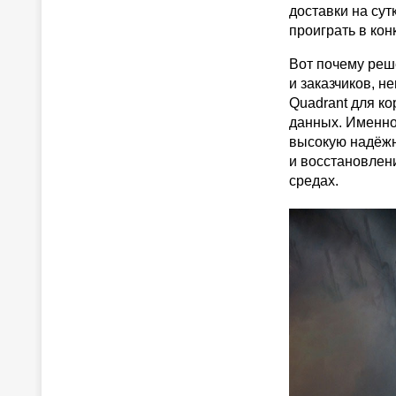
доставки на сут
проиграть в кон
Вот почему реше
и заказчиков, н
Quadrant для к
данных. Именно
высокую надёжн
и восстановлен
средах.