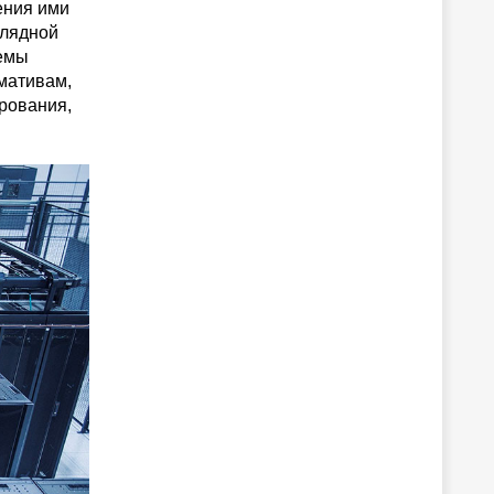
ения ими
глядной
темы
мативам,
ирования,