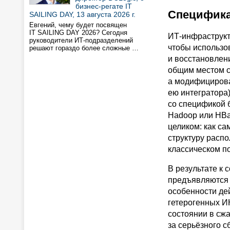
бизнес-регате IT
Специфика
SAILING DAY, 13 августа 2026 г.
Евгений, чему будет посвящен
IT SAILING DAY 2026? Сегодня
ИТ-инфраструк
руководители ИТ-подразделений
чтобы использо
решают гораздо более сложные …
и восстановлени
общим местом с
а модифицирова
ею интегратора
со спецификой б
Hadoop или HBa
целиком: как с
структуру расп
классическом п
В результате к
предъявляются 
особенности де
гетерогенных И
состоянии в сжа
за серьёзного с