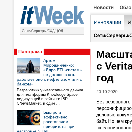
Новости
Обз
Инновации
И
Сети/Серверы/СХД/ЦОД
Сети/Серверы/
Масшта
Панорама
Артем
с Veri
Мирошинченко:
«Ядро ETL-системы
год
не должно знать
работает оно с нефтегазом или с
банком»
Разработчик универсального движка
20.10.2020
для платформы Knowledge Space,
лидирующей в рейтинге IBP
Без резервного
CNewsMarket, и один …
персонифициров
Быстро и
деловые докуме
эффективно:
байт. Но чем кр
расставляем
приоритеты при
эшелонированно
настройке SIEM