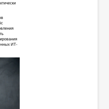
актически
ов
ic
овления
ть
пирования
енных ИТ-