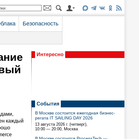
блака
Безопасность
ание
Интересно
рвый
События
В Москве состоится ежегодная бизнес-
адами,
регата IT SAILING DAY 2026
ен каждый
13 августа 2026 г. (четверг),
орошо
10:00 — 20:00
, Москва
merce
В Москве состоится ProcessTech —