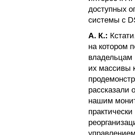
доступных оп
системы с D
А. К.:
Кстати
на котором 
владельцам N
их массивы 
продемонстр
рассказали о
нашим монит
практически 
реорганизац
управлением