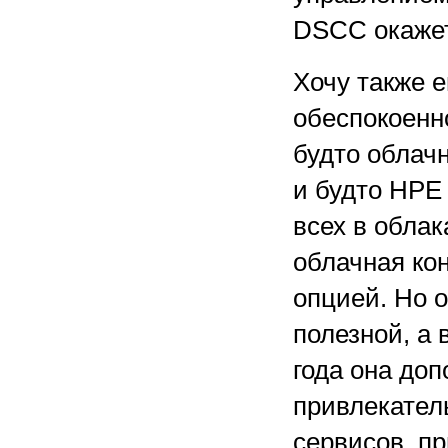
DSCC окажет
Хочу также 
обеспокоенн
будто облач
и будто HPE 
всех в облак
облачная ко
опцией. Но 
полезной, а 
года она до
привлекател
сервисов, п