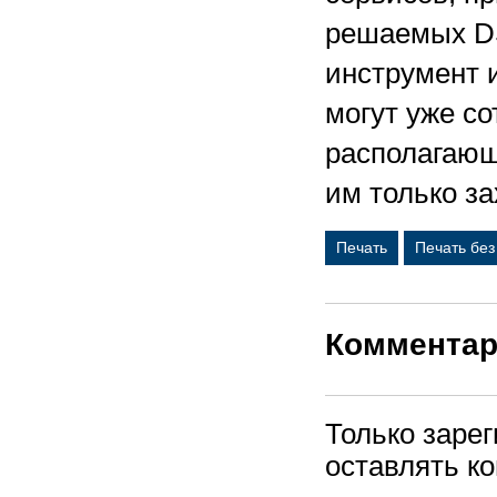
решаемых DS
инструмент 
могут уже со
располагающ
им только за
Печать
Печать бе
Коммента
Только заре
оставлять к