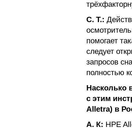
трёхфакторн
С. Т.:
Действи
осмотритель
помогает так
следует отк
запросов сн
полностью к
Насколько 
с этим инст
Alletra) в Р
А. К:
HPE All