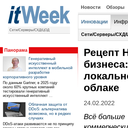
Новости
Обзоры
Инновации
Инфр
Сети/Серверы/СХД/ЦОД
Сети/Серверы/СХД/
Рецепт 
Панорама
Генеративный
бизнеса
искусственный
интеллект в мобильной
разработке
локальн
корпоративного уровня
По данным Gartner, в 2025 году
облаке
около 60% крупных компаний
тестировали генеративный
искусственный интеллект …
24.02.2022
Облачная защита от
DDoS: альтернатива
возможна, но в редких
Всё больше
случаях
DDoS-атаки развиваются не по принципу
коммерчески