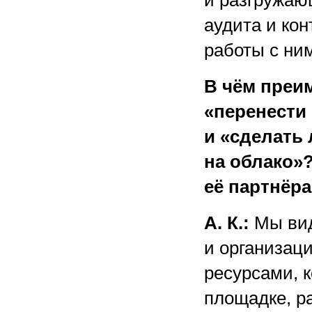
и разгружаю
аудита и кон
работы с ни
В чём преи
«перенести
и «сделать
на облако»?
её партнёра
А. К.:
Мы вид
и организац
ресурсами, 
площадке, р