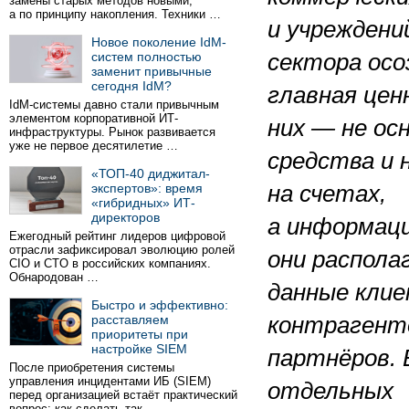
замены старых методов новыми,
а по принципу накопления. Техники …
и учреждени
Новое поколение IdM-
систем полностью
сектора ос
заменит привычные
сегодня IdM?
главная цен
IdM-системы давно стали привычным
элементом корпоративной ИТ-
них — не ос
инфраструктуры. Рынок развивается
уже не первое десятилетие …
средства и 
«ТОП-40 диджитал-
экспертов»: время
на счетах,
«гибридных» ИТ-
директоров
а информаци
Ежегодный рейтинг лидеров цифровой
отрасли зафиксировал эволюцию ролей
они распола
CIO и CTO в российских компаниях.
Обнародован …
данные клие
Быстро и эффективно:
расставляем
контрагент
приоритеты при
настройке SIEM
партнёров. 
После приобретения системы
управления инцидентами ИБ (SIEM)
отдельных
перед организацией встаёт практический
вопрос: как сделать так …