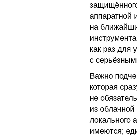
защищённого
аппаратной 
на ближайшие
инструмента
как раз для 
с серьёзным
Важно подчер
которая сра
не обязател
из облачной
локального 
имеются; ед