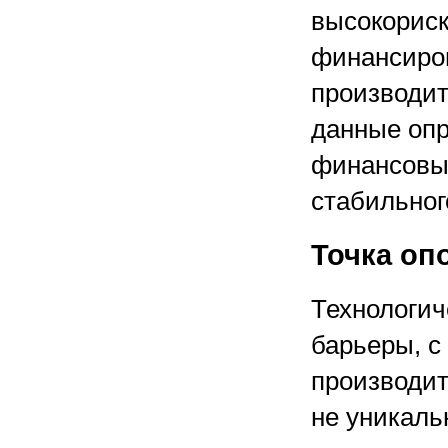
высокориск
финансиров
производит
данные оп
финансовый
стабильног
Точка оп
Технологич
барьеры, с
производит
не уникаль