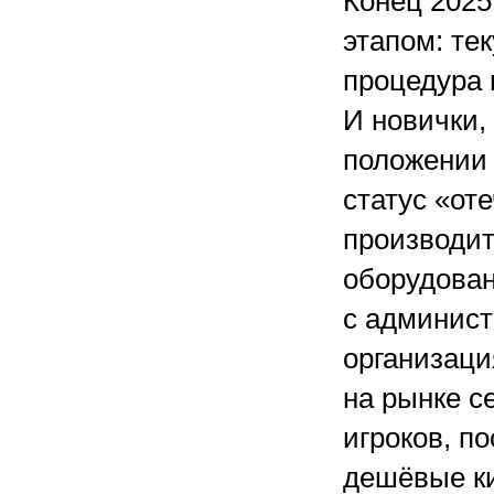
Конец 2025
этапом: те
процедура 
И новички,
положении 
статус «от
производит
оборудован
с админис
организаци
на рынке с
игроков, п
дешёвые ки