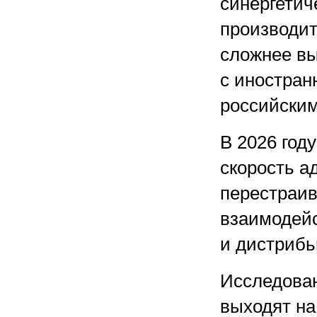
синергетич
производит
сложнее вы
с иностран
российски
В 2026 год
скорость а
перестраив
взаимодейс
и дистриб
Исследован
выходят на