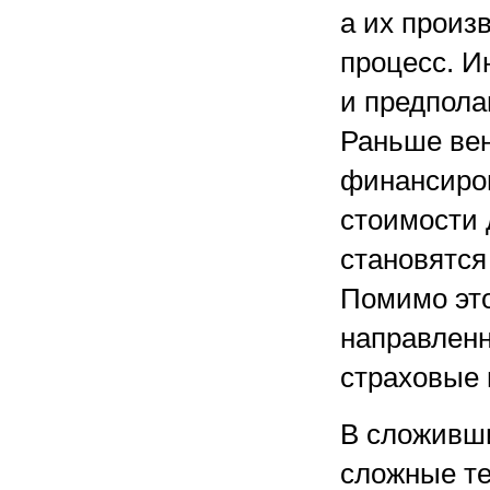
а их произ
процесс. И
и предпола
Раньше ве
финансиров
стоимости 
становятся
Помимо это
направленн
страховые 
В сложивши
сложные те