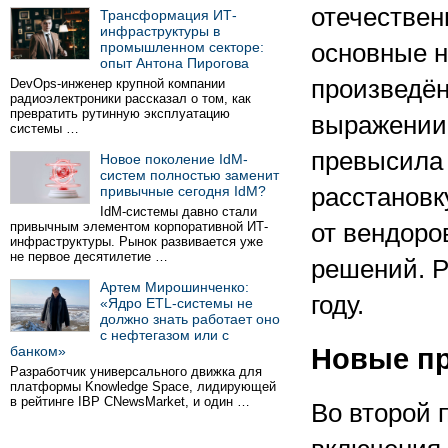
отечествен
Трансформация ИТ-
инфраструктуры в
промышленном секторе:
основные н
опыт Антона Пирогова
произведён
DevOps-инженер крупной компании
радиоэлектроники рассказал о том, как
превратить рутинную эксплуатацию
выражении
системы …
превысила 
Новое поколение IdM-
систем полностью заменит
привычные сегодня IdM?
расстановк
IdM-системы давно стали
привычным элементом корпоративной ИТ-
от вендоро
инфраструктуры. Рынок развивается уже
не первое десятилетие …
решений. Р
Артем Мирошинченко:
году.
«Ядро ETL-системы не
должно знать работает оно
с нефтегазом или с
банком»
Новые п
Разработчик универсального движка для
платформы Knowledge Space, лидирующей
в рейтинге IBP CNewsMarket, и один …
Во второй 