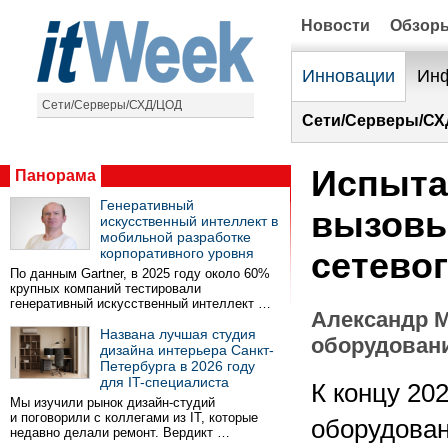
Новости
Обзор
Инновации
Инф
Сети/Серверы/СХД/ЦОД
Сети/Серверы/СХ
Испыта
Панорама
Генеративный
вызовы
искусственный интеллект в
мобильной разработке
корпоративного уровня
сетевог
По данным Gartner, в 2025 году около 60%
крупных компаний тестировали
генеративный искусственный интеллект …
Александр М
Названа лучшая студия
оборудован
дизайна интерьера Санкт-
Петербурга в 2026 году
для IT-специалиста
К концу 20
Мы изучили рынок дизайн-студий
и поговорили с коллегами из IT, которые
оборудован
недавно делали ремонт. Вердикт …