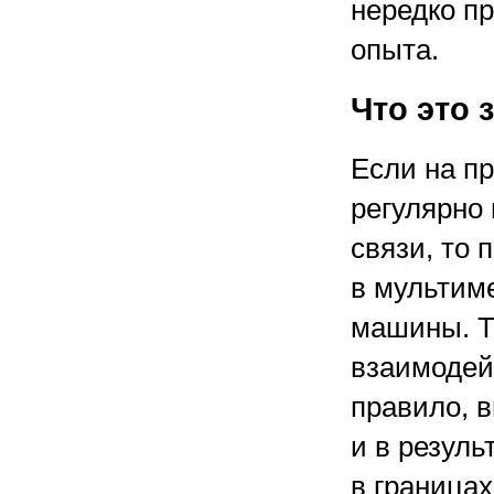
нередко п
опыта.
Что это 
Если на п
регулярно
связи, то 
в мультим
машины. Т
взаимодей
правило, 
и в резул
в границах