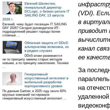
инфрастру
Евгений Шелестюк,
генеральный директор
DCLogic, о бизнес-регате IT
(VDI). Ес
SAILING DAY, 13 августа
2026 г.
в виртуал
Евгений, чему будет посвящен IT SAILING
DAY 2026? Сегодня руководители ИТ-
приводит 
подразделений решают гораздо более
сложные …
вычислите
Облачная защита от DDoS:
альтернатива возможна, но
канал свя
в редких случаях
DDoS-атаки развиваются
ее качеств
не по принципу замены старых методов
новыми, а по принципу накопления. Техники
…
За последн
Генеративный
параллель
искусственный интеллект в
мобильной разработке
корпоративного уровня
на отечес
По данным Gartner, в 2025 году около 60%
крупных компаний тестировали
удаленной
генеративный искусственный интеллект …
видеоконф