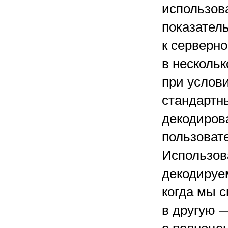
использова
показател
к серверн
в несколь
при услов
стандартны
декодиров
пользовате
Использов
декодируе
когда мы с
в другую 