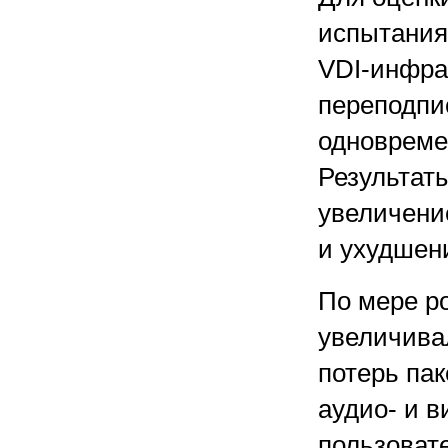
испытания
VDI-инфра
переподпи
одновреме
Результат
увеличени
и ухудшен
По мере р
увеличива
потерь па
аудио- и 
пользоват