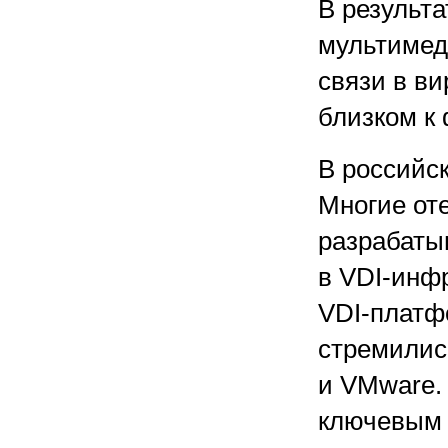
В результ
мультимед
связи в ви
близком к
В российс
Многие от
разрабаты
в
VDI-инфр
VDI-платф
стремилис
и VMware.
ключевым 