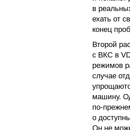
в реальных
ехать от с
конец проб
Второй ра
с ВКС в V
режимов р
случае от
упрощаютс
машину. О
по-прежне
о доступны
Он не мож