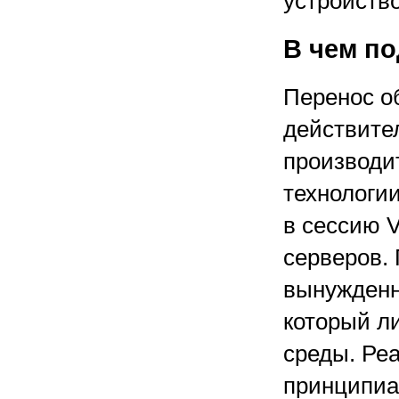
устройство
В чем п
Перенос о
действите
производит
технологи
в сессию 
серверов. 
вынужденн
который л
среды. Ре
принципиа