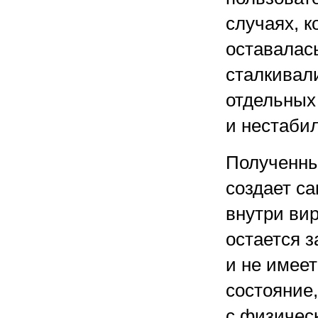
случаях, к
оставалас
сталкивал
отдельных
и нестаби
Полученны
создает с
внутри ви
остается 
и не имее
состояние,
с физичес