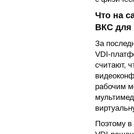
Что на с
ВКС для 
За послед
VDI-платф
считают, ч
видеоконф
рабочим ме
мультимед
виртуальн
Поэтому в 