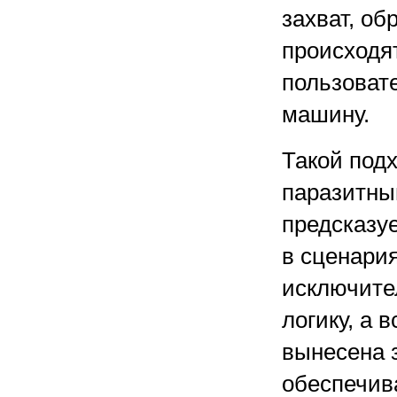
захват, о
происходя
пользоват
машину.
Такой под
паразитны
предсказу
в сценария
исключите
логику, а 
вынесена з
обеспечива