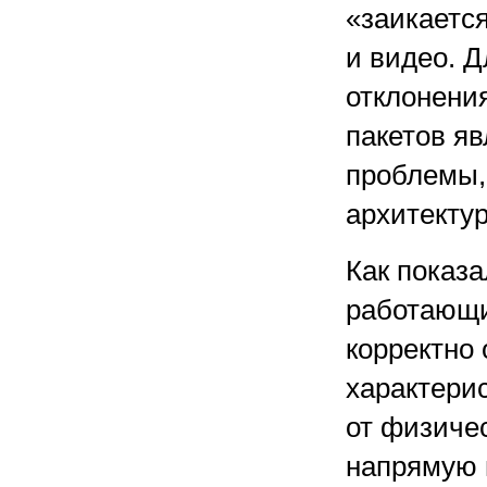
«заикаетс
и видео. 
отклонения
пакетов я
проблемы,
архитекту
Как показ
работающи
корректно
характери
от физичес
напрямую 