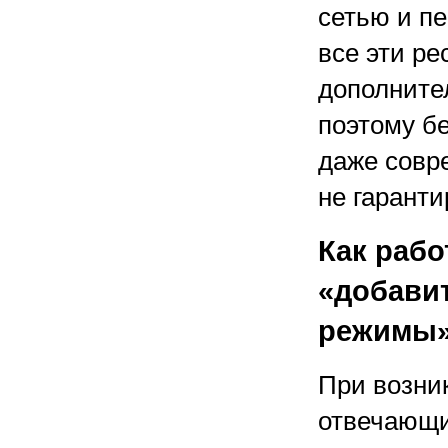
сетью и п
все эти р
дополните
поэтому б
даже совр
не гарант
Как раб
«добави
режимы
При возни
отвечающи