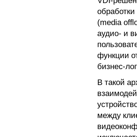
VDI-решен
обработки
(media off
аудио- и в
пользоват
функции о
бизнес-ло
В такой ар
взаимодей
устройств
между кли
видеоконф