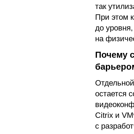
так утили
При этом 
до уровня,
на физиче
Почему 
барьеро
Отдельной
остается 
видеоконф
Citrix и V
с разрабо