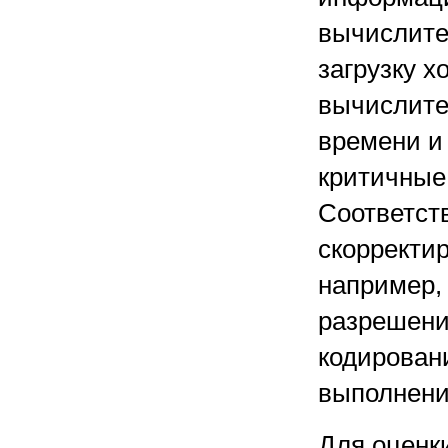
вычислите
загрузку х
вычислите
времени и 
критичные
Соответст
скорректи
например,
разрешени
кодирован
выполнени
Для оценк