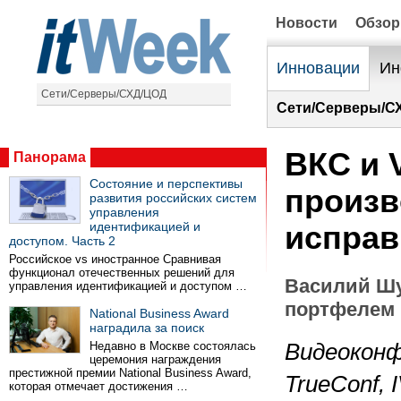
Новости
Обзо
Инновации
Ин
Сети/Серверы/СХД/ЦОД
Сети/Серверы/С
ВКС и 
Панорама
Состояние и перспективы
произв
развития российских систем
управления
идентификацией и
исправ
доступом. Часть 2
Российское vs иностранное Сравнивая
функционал отечественных решений для
Василий Шу
управления идентификацией и доступом …
портфелем 
National Business Award
наградила за поиск
Недавно в Москве состоялась
Видеоконф
церемония награждения
престижной премии National Business Award,
TrueConf
,
которая отмечает достижения …