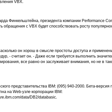
вления VBX.
рда Финкельштейна, президента компании Performance Co
сть обращения с VBX будет способствовать росту популярнос
 насколько он хорош в смысле простоты доступа и применен
ур, - считает он. - Даже если требуется выполнить значит
ирования, все равно он заслуживает внимания, но не в так
кого представительства IBM: (095) 940-2000. Бета-версия 
пна на Web-узле корпорации IBM:
are.ibm.com/data/DB2/databasic.