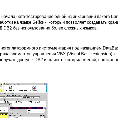
начала бета-тестирование одной из инкарнаций пакета Bart
аботки на языке Бейсик, который позволяет создавать хра
Д DB2 без использования более сложных языков.
 многоплатформного инструментария под названием DataBas
ржка элементов управления VBX (Visual Basic extension), 
получать доступ к DB2 из клиентских приложений, написанн