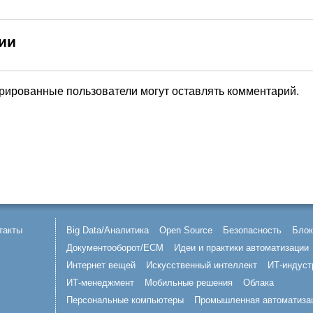
ии
трированные пользователи могут оставлять комментарий.
такты
Big Data/Аналитика
Open Source
Безопасность
Блок
Документооборот/ECM
Идеи и практики автоматизации
Интернет вещей
Искусственный интеллект
ИТ-индуст
ИТ-менеджмент
Мобильные решения
Облака
Персональные компьютеры
Промышленная автоматиза