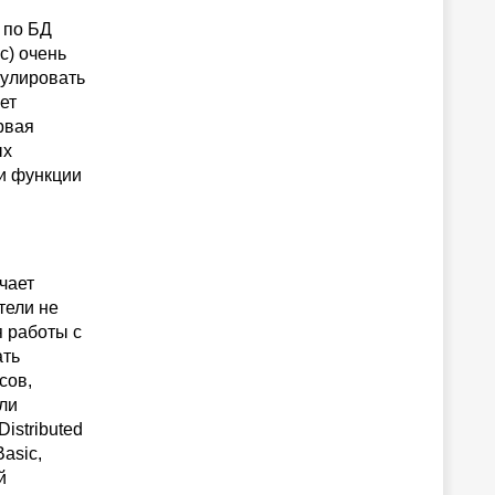
т по БД
c) очень
сулировать
ет
рвая
ых
и функции
чает
тели не
я работы с
ать
сов,
или
istributed
Basic,
й