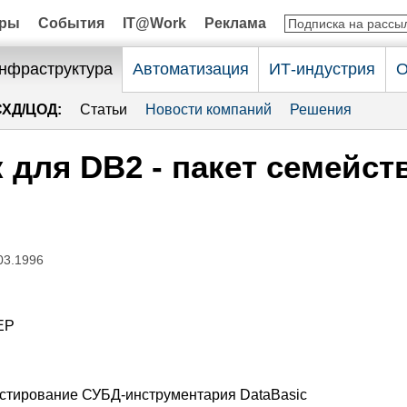
оры
События
IT@Work
Реклама
нфраструктура
Автоматизация
ИТ-индустрия
О
СХД/ЦОД:
Статьи
Новости компаний
Решения
 для DB2 - пакет семейст
03.1996
ЕР
естирование СУБД-инструментария DataBasic