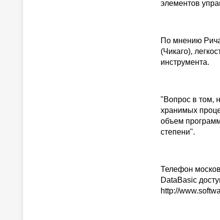
элементов упра
По мнению Рича
(Чикаго), легко
инструмента.
"Вопрос в том,
хранимых процед
объем программ
степени".
Телефон московс
DataBasic досту
http://www.softw