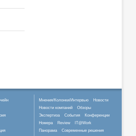
чейн
Мнения/Колонки/Интервью
Новости
Новости компаний
Обзоры
рия
Экспертиза
События
Конференции
Номера
Review
IT@Work
ция
Панорама
Современные решения