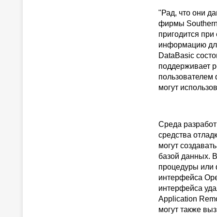
"Рад, что они д
фирмы Southern 
пригодится при
информацию для
DataBasic состо
поддерживает р
пользователем 
могут использо
Среда разработ
средства отладк
могут создавать
базой данных. 
процедуры или 
интерфейса Open
интерфейса уда
Application Rem
могут также вы