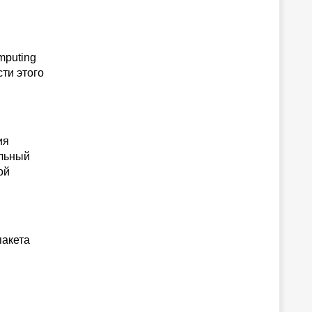
mputing
ти этого
ия
ельный
ой
пакета