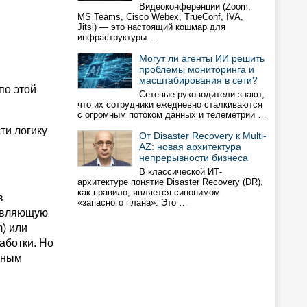
Видеоконференции (Zoom,
MS Teams, Cisco Webex, TrueConf, IVA,
Jitsi) — это настоящий кошмар для
инфраструктуры …
Могут ли агенты ИИ решить
проблемы мониторинга и
масштабирования в сети?
по этой
Сетевые руководители знают,
что их сотрудники ежедневно сталкиваются
с огромным потоком данных и телеметрии …
ти логику
От Disaster Recovery к Multi-
AZ: новая архитектура
непрерывности бизнеса
В классической ИТ-
архитектуре понятие Disaster Recovery (DR),
как правило, является синонимом
в
«запасного плана». Это …
равляющую
m) или
аботки. Но
рным