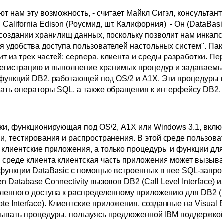
ают нам эту возможность, - считает Майкл Сигэл, консультан
California Edison (Роусмид, шт. Калифорния). - Он (DataBasi
 создании хранилищ данных, поскольку позволит нам инкап
 удобства доступа пользователей настольных систем". Пак
ит из трех частей: сервера, клиента и среды разработки. Пе
егистрацию и выполнение хранимых процедур и задаваем
функций DB2, работающей под OS/2 и А1Х. Эти процедуры 
вать операторы SQL, а также обращения к интерфейсу DB2.
ки, функционирующая под OS/2, А1Х или Windows 3.1, вклю
и, тестирования и распространения. В этой среде пользова
 клиентские приложения, а только процедуры и функции дл
В среде клиента клиентская часть приложения может вызыв
функции DataBasic с помощью встроенных в нее SQL-запро
 Database Connectivity вызовов DB2 (Call Level Interface) 
ленного доступа к распределенному приложению для DB2 (D
ote Interface). Клиентские приложения, созданные на Visual 
зывать процедуры, пользуясь предложенной IBM поддержко