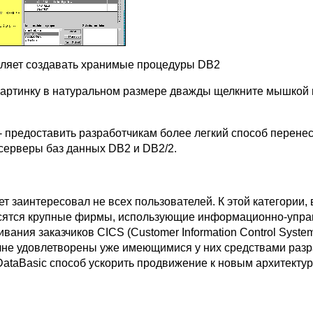
оляет создавать хранимые процедуры DB2
картинку в натуральном размере дважды щелкните мышкой 
- предоставить разработчикам более легкий способ перенес
серверы баз данных DB2 и DB2/2.
ет заинтересовал не всех пользователей. К этой категории, 
осятся крупные фирмы, использующие информационно-уп
вания заказчиков CICS (Customer Information Control Syste
лне удовлетворены уже имеющимися у них средствами разр
 DataBasic способ ускорить продвижение к новым архитекту