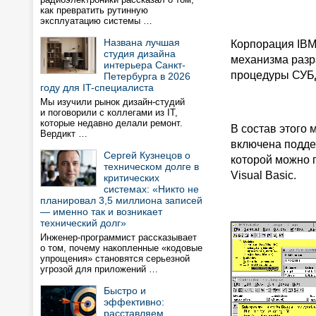
как превратить рутинную
эксплуатацию системы …
Названа лучшая
Корпорация IBM 
студия дизайна
механизма разр
интерьера Санкт-
процедуры СУБ
Петербурга в 2026
году для IT-специалиста
Мы изучили рынок дизайн-студий
и поговорили с коллегами из IT,
которые недавно делали ремонт.
В состав этого
Вердикт …
включена подде
Сергей Кузнецов о
которой можно 
техническом долге в
Visual Basic.
критических
системах: «Никто не
планировал 3,5 миллиона записей
— именно так и возникает
технический долг»
Инженер-программист рассказывает
о том, почему накопленные «кодовые
упрощения» становятся серьезной
угрозой для приложений …
Быстро и
эффективно:
расставляем