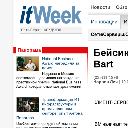
Новости
Обз
Инновации
И
Сети/Серверы/СХД/ЦОД
Сети/Серверы/
Бейсик
Панорама
National Business
Bart
Award наградила за
поиск
Недавно в Москве
(035)11`1996
состоялась церемония награждения
Норвин Лич
| 19.
престижной премии National Business
Award, которая отмечает достижения
…
Трансформация ИТ-
КЛИЕНТ-СЕРВ
инфраструктуры в
промышленном
секторе: опыт Антона
Пирогова
DevOps-инженер крупной компании
IBM начинает т
радиоэлектроники рассказал о том,