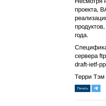
Несмотря 
проекта, B
реализаци
продуктов,
года.
Спецификац
сервера ftp:
draft-ietf-p
Терри Тэм
Печать