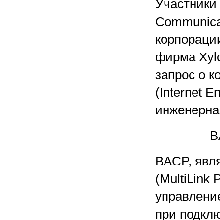
Участники
Communicat
корпорации
фирма Xyl
запрос о к
(Internet 
инженерная
B
BACP, явл
(MultiLink 
управлени
при подкл