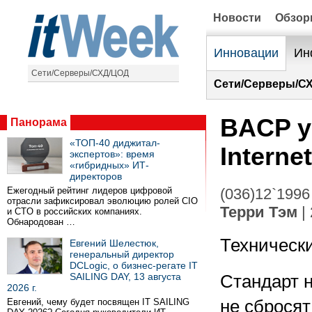
Новости
Обзо
Инновации
Ин
Сети/Серверы/СХД/ЦОД
Сети/Серверы/С
BACP у
Панорама
«ТОП-40 диджитал-
Internet
экспертов»: время
«гибридных» ИТ-
директоров
Ежегодный рейтинг лидеров цифровой
(036)12`1996
отрасли зафиксировал эволюцию ролей CIO
Терри Тэм
| 
и CTO в российских компаниях.
Обнародован …
Техническ
Евгений Шелестюк,
генеральный директор
DCLogic, о бизнес-регате IT
SAILING DAY, 13 августа
Стандарт н
2026 г.
Евгений, чему будет посвящен IT SAILING
не сбросят