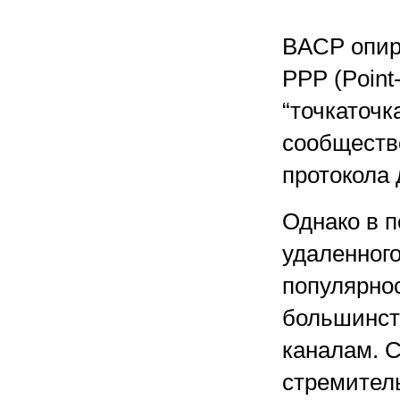
BACP опир
PPP (Point
“точкаточк
сообщество
протокола
Однако в 
удаленног
популярнос
большинств
каналам. С
стремител