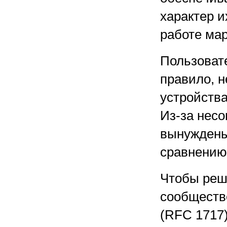
характер 
работе ма
Пользовате
правило, н
устройства
Из-за нес
вынуждены
сравнению
Чтобы реши
сообществ
(RFC 1717