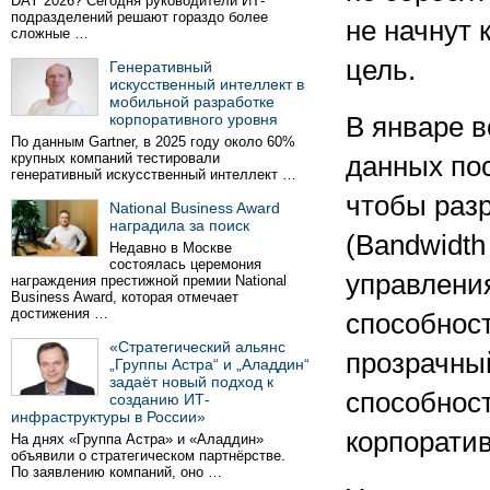
DAY 2026? Сегодня руководители ИТ-
подразделений решают гораздо более
не начнут
сложные …
цель.
Генеративный
искусственный интеллект в
мобильной разработке
корпоративного уровня
В январе 
По данным Gartner, в 2025 году около 60%
крупных компаний тестировали
данных по
генеративный искусственный интеллект …
чтобы раз
National Business Award
наградила за поиск
(Bandwidth 
Недавно в Москве
состоялась церемония
управлени
награждения престижной премии National
Business Award, которая отмечает
достижения …
способност
«Стратегический альянс
прозрачны
„Группы Астра“ и „Аладдин“
задаёт новый подход к
способност
созданию ИТ-
инфраструктуры в России»
корпоратив
На днях «Группа Астра» и «Аладдин»
объявили о стратегическом партнёрстве.
По заявлению компаний, оно …