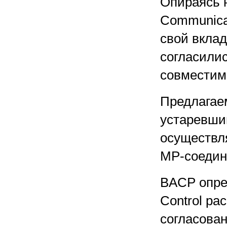
Опираясь 
Communicat
свой вклад
согласилис
совместим
Предлагае
устаревши
осуществл
MP-соедин
BACP опред
Control pa
согласова