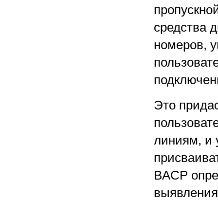
пропускной
средства 
номеров, 
пользоват
подключен
Это прида
пользоват
линиям, и
присваива
BACP опре
выявления