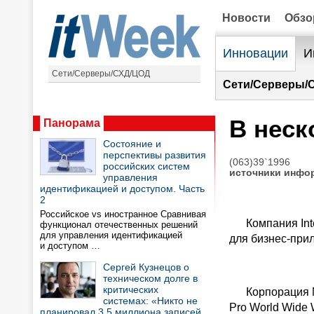
Новости
Обз
Инновации
И
Сети/Серверы/СХД/ЦОД
Сети/Серверы/
В неск
Панорама
Состояние и
перспективы развития
(063)39`1996
российских систем
источники инфо
управления
идентификацией и доступом. Часть
2
Российское vs иностранное Сравнивая
Компания Inter
функционал отечественных решений
для управления идентификацией
для бизнес-прил
и доступом …
Сергей Кузнецов о
техническом долге в
критических
Корпорация Net
системах: «Никто не
Pro World Wide 
планировал 3,5 миллиона записей