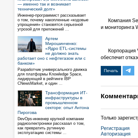
— именно так и возникает
технический долг»
Инженер-программист рассказывает
о том, почему накопленные «кодовые
Компания Seatt
упрощения» становятся серьезной
и мониторинга W
угрозой для приложений …
Артем
Мирошинченко:
«Ядро ETL-системы
Корпорация Vin
не должно знать
обеспечит отказ
работает оно с нефтегазом или с
банком»
Разработчик универсального движка
Печать
для платформы Knowledge Space,
лидирующей в рейтинге IBP
CNewsMarket, и один …
Трансформация ИТ-
Комментар
инфраструктуры в
промышленном
секторе: опыт Антона
Пирогова
Только зарегис
DevOps-инженер крупной компании
радиоэлектроники рассказал о том,
как превратить рутинную
Регистрация
эксплуатацию системы …
Авторизация