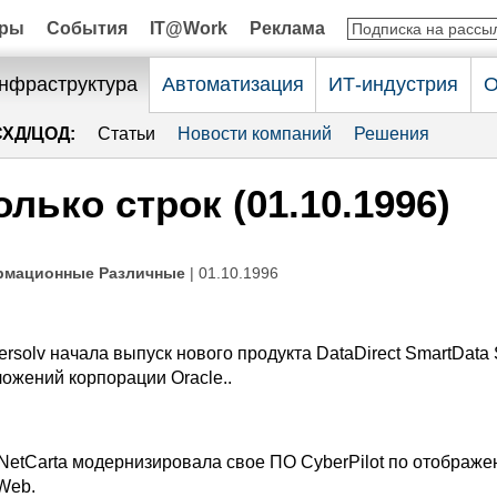
оры
События
IT@Work
Реклама
нфраструктура
Автоматизация
ИТ-индустрия
О
СХД/ЦОД:
Статьи
Новости компаний
Решения
олько строк (01.10.1996)
рмационные Различные
| 01.10.1996
solv начала выпуск нового продукта DataDirect SmartData 
ожений корпорации Oracle..
Carta модернизировала свое ПО CyberPilot по отображе
Web.