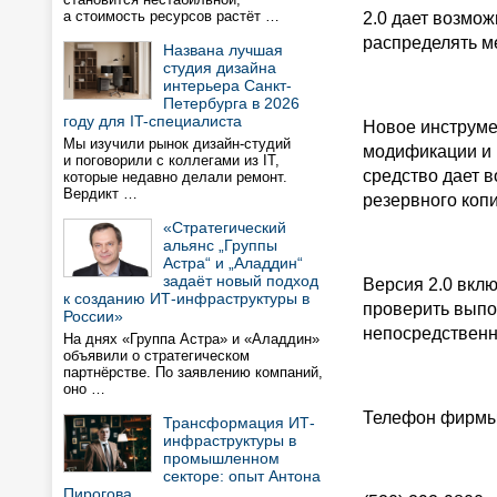
а стоимость ресурсов растёт …
2.0 дает возмо
распределять ме
Названа лучшая
студия дизайна
интерьера Санкт-
Петербурга в 2026
году для IT-специалиста
Новое инструме
Мы изучили рынок дизайн-студий
модификации и 
и поговорили с коллегами из IT,
средство дает 
которые недавно делали ремонт.
Вердикт …
резервного копи
«Стратегический
альянс „Группы
Астра“ и „Аладдин“
задаёт новый подход
Версия 2.0 вклю
к созданию ИТ-инфраструктуры в
проверить выпо
России»
непосредственно
На днях «Группа Астра» и «Аладдин»
объявили о стратегическом
партнёрстве. По заявлению компаний,
оно …
Телефон фирмы S
Трансформация ИТ-
инфраструктуры в
промышленном
секторе: опыт Антона
Пирогова