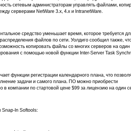
жность сетевым администраторам управлять файлами, копир
жду серверами NetWare 3.x, 4.x и IntranetWare.
нтальное средство уменьшает время, которое требуется дл
распределения файлов по сети. Уолдиго сообщил также, что
возможность копировать файлы со многих серверов на один
рования с помощью новой функции Inter-Server Task Synchro
чает функции регистрации календарного плана, что позвол
лнение задачи и самого плана. ПО можно приобрести
 в компании по стартовой цене $99 за лицензию на один с
nap-In Softools: