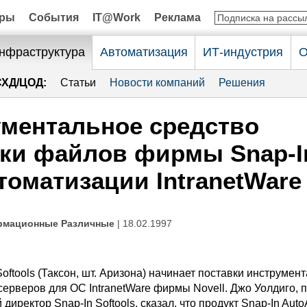
оры
События
IT@Work
Реклама
нфраструктура
Автоматизация
ИТ-индустрия
О
СХД/ЦОД:
Статьи
Новости компаний
Решения
ментальное средство
ки файлов фирмы Snap-I
томатизации IntranetWare
рмационные Различные
| 18.02.1997
oftools (Таксон, шт. Аризона) начинает поставки инструмент
ерверов для ОС IntranetWare фирмы Novell. Джо Уолдиго, 
директор Snap-In Softools, сказал, что продукт Snap-In Auto