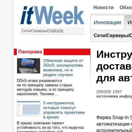
Новости
Обз
Инновации
И
Сети/Серверы/СХД/ЦОД
Сети/Серверы/
Инстру
Панорама
Облачная защита от
достав
DDoS: альтернатива
возможна, но в
для ав
редких случаях
DDoS-атаки развиваются
не по принципу замены старых
методов новыми, а по принципу
(080)06`1997
накопления. Техники …
источники инфо
5 инструментов,
которые помогут
управлять проектами
в кризис
Фирма Snap-In S
В кризис компании теряют
автоматизации с
устойчивость из-за того, что выручка
исполнительный 
становится нестабильной,