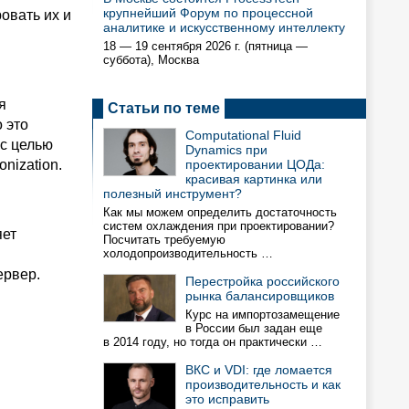
крупнейший Форум по процессной
овать их и
аналитике и искусственному интеллекту
18 — 19 сентября 2026 г. (пятница —
суббота), Москва
я
Статьи по теме
 это
Computational Fluid
 с целью
Dynamics при
nization.
проектировании ЦОДа:
красивая картинка или
полезный инструмент?
Как мы можем определить достаточность
систем охлаждения при проектировании?
яет
Посчитать требуемую
холодопроизводительность …
ервер.
Перестройка российского
рынка балансировщиков
Курс на импортозамещение
в России был задан еще
в 2014 году, но тогда он практически …
ВКС и VDI: где ломается
производительность и как
это исправить