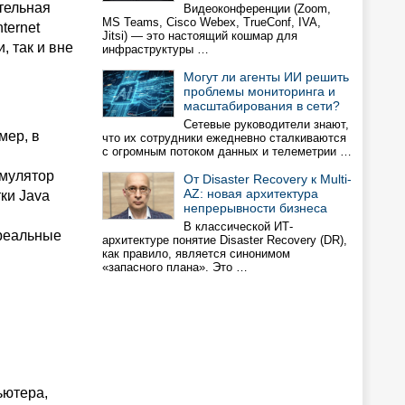
тельная
Видеоконференции (Zoom,
MS Teams, Cisco Webex, TrueConf, IVA,
ternet
Jitsi) — это настоящий кошмар для
, так и вне
инфраструктуры …
Могут ли агенты ИИ решить
проблемы мониторинга и
масштабирования в сети?
Сетевые руководители знают,
мер, в
что их сотрудники ежедневно сталкиваются
с огромным потоком данных и телеметрии …
эмулятор
От Disaster Recovery к Multi-
AZ: новая архитектура
ки Java
непрерывности бизнеса
В классической ИТ-
 реальные
архитектуре понятие Disaster Recovery (DR),
как правило, является синонимом
«запасного плана». Это …
ьютера,