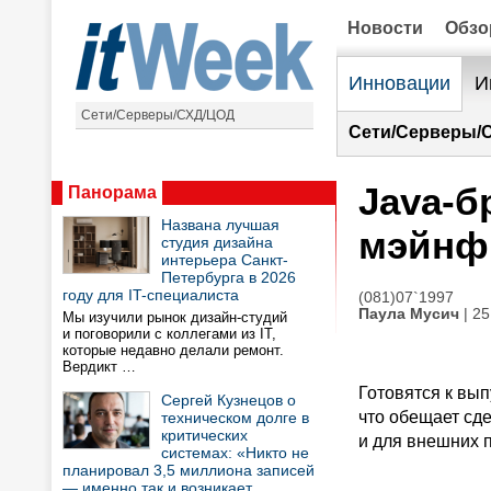
Новости
Обз
Инновации
И
Сети/Серверы/СХД/ЦОД
Сети/Серверы/
Java-б
Панорама
Названа лучшая
мэйнф
студия дизайна
интерьера Санкт-
Петербурга в 2026
году для IT-специалиста
(081)07`1997
Паула Мусич
| 25
Мы изучили рынок дизайн-студий
и поговорили с коллегами из IT,
которые недавно делали ремонт.
Вердикт …
Готовятся к вып
Сергей Кузнецов о
что обещает сд
техническом долге в
критических
и для внешних 
системах: «Никто не
планировал 3,5 миллиона записей
— именно так и возникает