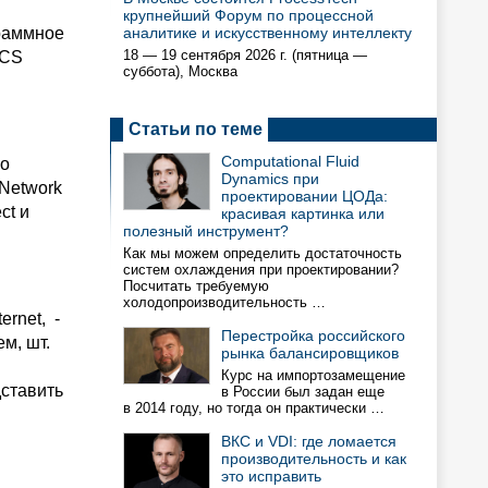
крупнейший Форум по процессной
граммное
аналитике и искусственному интеллекту
18 — 19 сентября 2026 г. (пятница —
TCS
суббота), Москва
Статьи по теме
Computational Fluid
 о
Dynamics при
 Network
проектировании ЦОДа:
ct и
красивая картинка или
полезный инструмент?
Как мы можем определить достаточность
систем охлаждения при проектировании?
Посчитать требуемую
холодопроизводительность …
ernet, -
Перестройка российского
м, шт.
рынка балансировщиков
Курс на импортозамещение
дставить
в России был задан еще
в 2014 году, но тогда он практически …
ВКС и VDI: где ломается
производительность и как
это исправить