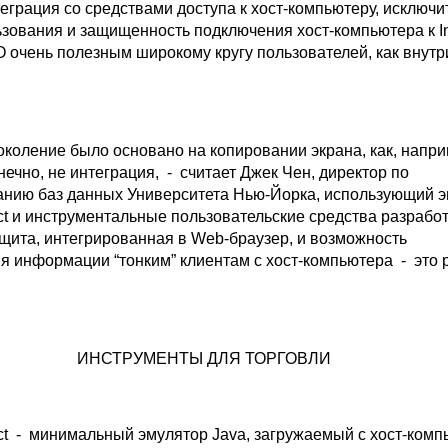
еграция со средствами доступа к хост-компьютеру, исключи
зования и защищенность подключения хост-компьютера к In
 очень полезным широкому кругу пользователей, как внутри
коление было основано на копировании экрана, как, напри
нечно, не интеграция, - считает Джек Чен, директор по
нию баз данных Университета Нью-Йорка, использующий 
t и инструментальные пользовательские средства разработ
ащита, интегрированная в Web-браузер, и возможность
я информации “тонким” клиентам с хост-компьютера - это
ИНСТРУМЕНТЫ ДЛЯ ТОРГОВЛИ
t - минимальный эмулятор Java, загружаемый с хост-комп