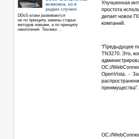
Улучшенная инт
возможна, но в
редких случаях
простота исполь
DDoS-атаки развиваются
делает новое ПО
не по принципу замены старых
компаний.
методов новыми, а по принципу
накопления. Техники …
“Предыдущее по
TN3270. Это, ко
администрирова
OC://WebConnec
OpenVista. - З
распространени
преимущества”.
OC://WebConnec