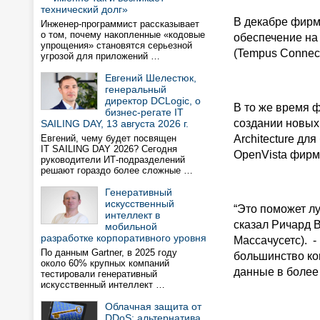
технический долг»
В декабре фирм
Инженер-программист рассказывает
о том, почему накопленные «кодовые
обеспечение на
упрощения» становятся серьезной
(Tempus Connecti
угрозой для приложений …
Евгений Шелестюк,
генеральный
директор DCLogic, о
В то же время ф
бизнес-регате IT
создании новых
SAILING DAY, 13 августа 2026 г.
Евгений, чему будет посвящен
Architecture дл
IT SAILING DAY 2026? Сегодня
OpenVista фирм
руководители ИТ-подразделений
решают гораздо более сложные …
Генеративный
искусственный
“Это поможет лу
интеллект в
сказал Ричард В
мобильной
разработке корпоративного уровня
Массачусетс). 
По данным Gartner, в 2025 году
большинство ком
около 60% крупных компаний
данные в более
тестировали генеративный
искусственный интеллект …
Облачная защита от
DDoS: альтернатива