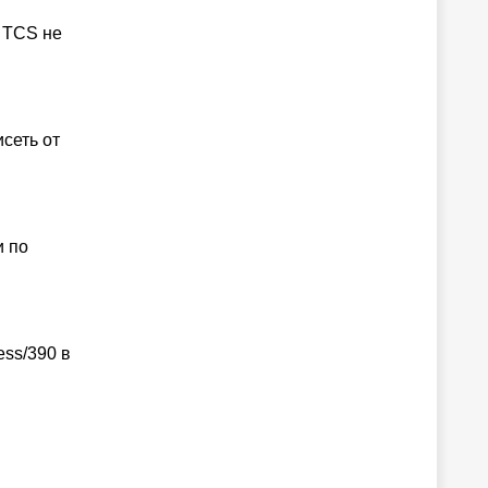
с TCS не
сеть от
и по
ss/390 в
: