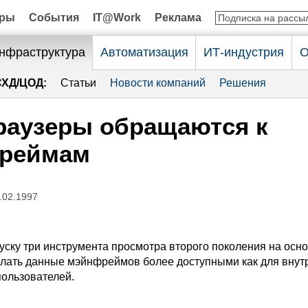
оры
События
IT@Work
Реклама
нфраструктура
Автоматизация
ИТ-индустрия
О
СХД/ЦОД:
Статьи
Новости компаний
Решения
раузеры обращаются к
реймам
.02.1997
уску три инструмента просмотра второго поколения на осно
елать данные мэйнфреймов более доступными как для внутр
пользователей.