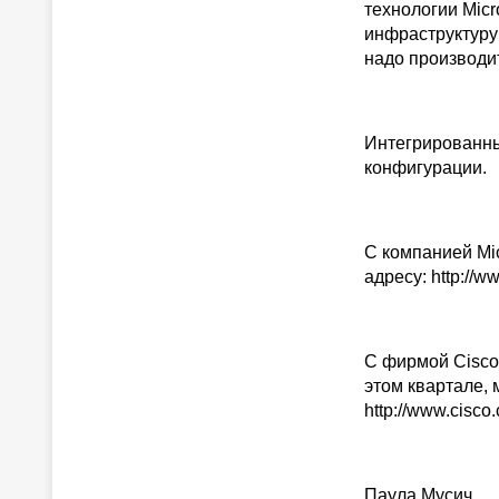
технологии Mic
инфраструктуру 
надо производи
Интегрированный
конфигурации.
С компанией Mic
адресу: http://
C фирмой Cisco
этом квартале, 
http://www.cisco
Паула Мусич