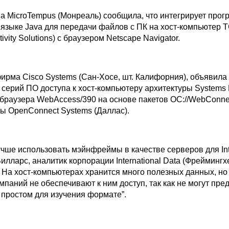
а MicroTempus (Монреаль) сообщила, что интегрирует про
 языке Java для передачи файлов с ПК на хост-компьютер 
vity Solutions) с браузером Netscape Navigator.
ирма Cisco Systems (Сан-Хосе, шт. Калифорния), объявила
 серий ПО доступа к хост-компьютеру архитектуры Systems
я браузера WebAccess/390 на основе пакетов OC://WebConne
ы OpenConnect Systems (Даллас).
чше использовать мэйнфреймы в качестве серверов для Int
илларс, аналитик корпорации International Data (Фреймингхе
- На хост-компьютерах хранится много полезных данных, но
паний не обеспечивают к ним доступ, так как не могут пре
 простом для изучения формате”.