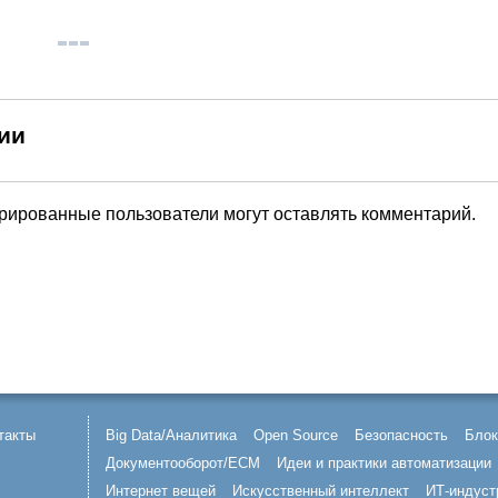
ии
трированные пользователи могут оставлять комментарий.
такты
Big Data/Аналитика
Open Source
Безопасность
Блок
Документооборот/ECM
Идеи и практики автоматизации
Интернет вещей
Искусственный интеллект
ИТ-индуст