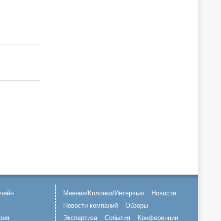
чейн
Мнения/Колонки/Интервью
Новости
Новости компаний
Обзоры
рия
Экспертиза
События
Конференции