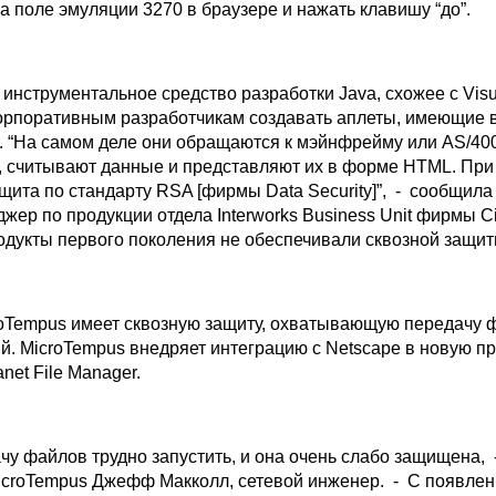
а поле эмуляции 3270 в браузере и нажать клавишу “до”.
 инструментальное средство разработки Java, схожее с Visu
рпоративным разработчикам создавать аплеты, имеющие 
 “На самом деле они обращаются к мэйнфрейму или AS/400
, считывают данные и представляют их в форме HTML. При
щита по стандарту RSA [фирмы Data Security]”, - сообщила
жер по продукции отдела Interworks Business Unit фирмы Ci
родукты первого поколения не обеспечивали сквозной защит
Tempus имеет сквозную защиту, охватывающую передачу 
й. MicroTempus внедряет интеграцию с Netscape в новую п
anet File Manager.
у файлов трудно запустить, и она очень слабо защищена, 
icroTempus Джефф Макколл, сетевой инженер. - С появле