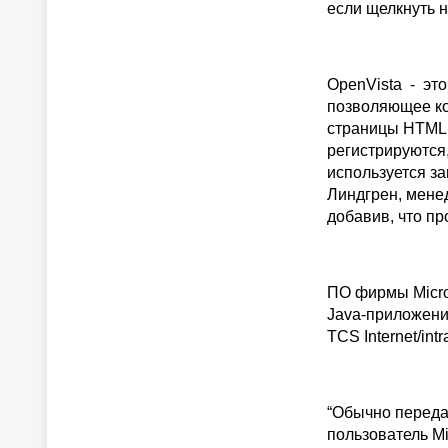
если щелкнуть н
OpenVista - это
позволяющее ко
страницы HTML.
регистрируются
используется за
Линдгрен, менед
добавив, что п
ПО фирмы Micro
Java-приложени
TCS Internet/intr
“Обычно передач
пользователь M